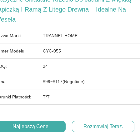
apiczką I Ramą Z Litego Drewna – Idealne Na
esela
zwa Marki:
TRANNEL HOME
mer Modelu:
CYC-055
OQ:
24
na:
$99~$117(Negotiate)
runki Płatności:
T/T
Najlepszą Cenę
Rozmawiaj Teraz.