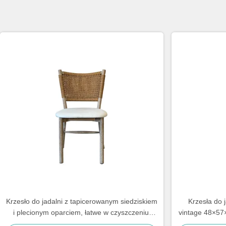
Krzesło do jadalni z tapicerowanym siedziskiem
Krzesła do j
i plecionym oparciem, łatwe w czyszczeniu,
vintage 48×57
wygodne do jadalni
op