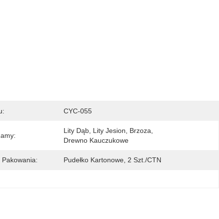
u:
CYC-055
Lity Dąb, Lity Jesion, Brzoza, 
Ramy:
Drewno Kauczukowe
 Pakowania:
Pudełko Kartonowe, 2 Szt./CTN