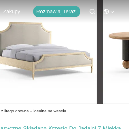
Rozmawiaj Teraz.
Zakupy
 z litego drewna – idealne na wesela
lasyczne Składane Krzesło Do Jadalni Z Miękką