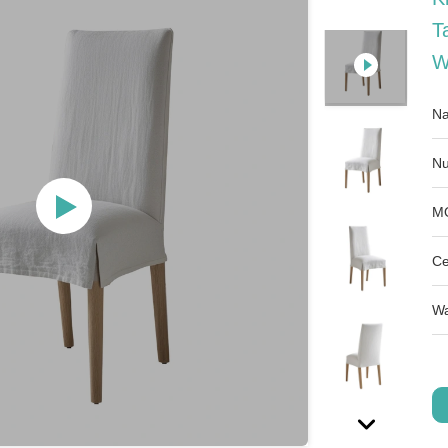
T
W
Na
Nu
M
Ce
Wa