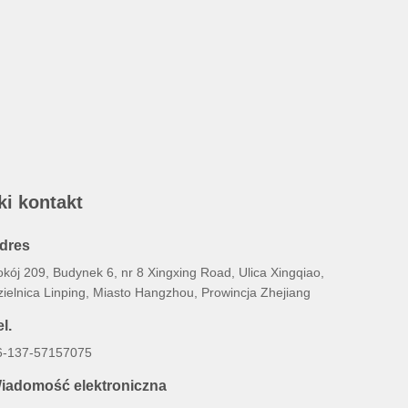
ki kontakt
dres
kój 209, Budynek 6, nr 8 Xingxing Road, Ulica Xingqiao,
zielnica Linping, Miasto Hangzhou, Prowincja Zhejiang
l.
6-137-57157075
iadomość elektroniczna