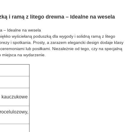
ką i ramą z litego drewna – Idealne na wesela
na – Idealne na wesela
 miękko wyściełaną poduszką dla wygody i solidną ramą z litego
prezy i spotkania. Prosty, a zarazem elegancki design dodaje klasy
eremoniami lub posiłkami. Niezależnie od tego, czy na specjalną
o miejsca na wydarzenie.
no kauczukowe
trocelulozowy,