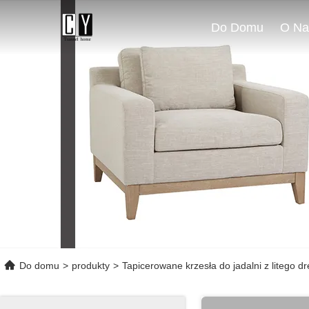
Do Domu
O Na
Do domu
>
produkty
>
Tapicerowane krzesła do jadalni z litego d