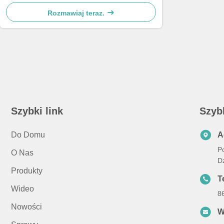
tapicerowanym lnem
Rozmawiaj teraz.
Szybki link
Szyb
Do Domu
A
Po
O Nas
D
Produkty
Te
Wideo
8
Nowości
W