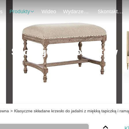
s
Produkty
Wideo
Wydarzenia
Skontaktuj Się Z Nami
Szczegóły Produktów
rewna
>
Klasyczne składane krzesło do jadalni z miękką tapiczką i ramą
K