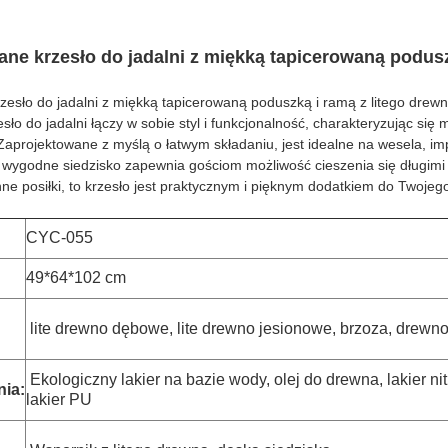
ane krzesło do jadalni z miękką tapicerowaną podusz
zesło do jadalni z miękką tapicerowaną poduszką i ramą z litego drew
ło do jadalni łączy w sobie styl i funkcjonalność, charakteryzując się
 Zaprojektowane z myślą o łatwym składaniu, jest idealne na wesela, im
wygodne siedzisko zapewnia gościom możliwość cieszenia się długimi c
nne posiłki, to krzesło jest praktycznym i pięknym dodatkiem do Twojeg
CYC-055
49*64*102 cm
lite drewno dębowe, lite drewno jesionowe, brzoza, drew
Ekologiczny lakier na bazie wody, olej do drewna, lakier ni
ia:
lakier PU