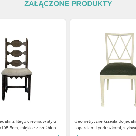
ZAŁĄCZONE PRODUKTY
adalni z litego drewna w stylu
Geometryczne krzesła do jadal
×105,5cm, miękkie z rzeźbionym
oparciem i poduszkami, stylow
arciem drabinkowym
wilgoć