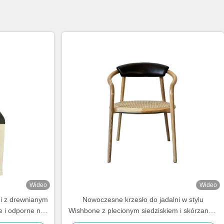
Wideo
Wideo
ni z drewnianym
Nowoczesne krzesło do jadalni w stylu
e i odporne na
Wishbone z plecionym siedziskiem i skórzanym
oparciem