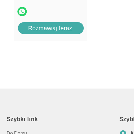
Rozmawiaj teraz.
Szybki link
Szyb
Do Domu
A