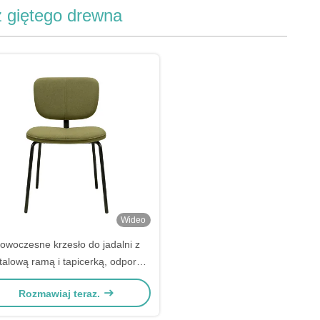
z giętego drewna
Wideo
owoczesne krzesło do jadalni z
alową ramą i tapicerką, odporne
na wilgoć, piękne i stylowe
Rozmawiaj teraz.