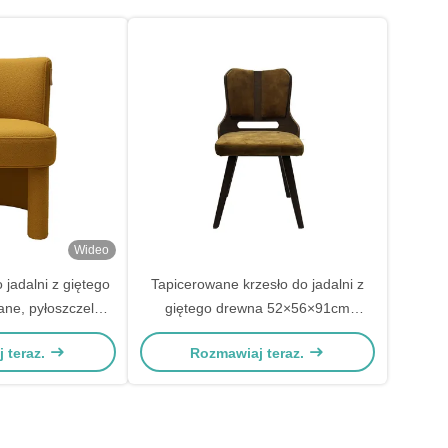
Wideo
 jadalni z giętego
Tapicerowane krzesło do jadalni z
ane, pyłoszczelne,
giętego drewna 52×56×91cm
id-century
Współczesne Trwałe
 teraz.
Rozmawiaj teraz.