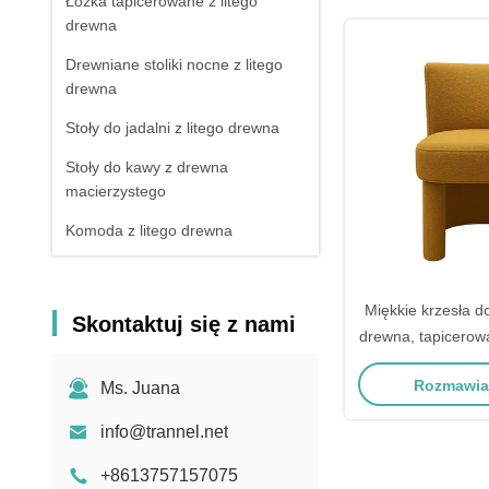
Łóżka tapicerowane z litego
drewna
Drewniane stoliki nocne z litego
drewna
Stoły do jadalni z litego drewna
Stoły do kawy z drewna
macierzystego
Komoda z litego drewna
Drewniane legowiska dla zwierząt
Poduszka
Miękkie krzesła do
Skontaktuj się z nami
drewna, tapicerow
w stylu m
Rozmawiaj
Ms. Juana
info@trannel.net
+8613757157075