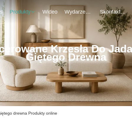
s
Produkty
Wideo
Wydarzenia
Skontaktuj Się Z Nami
cerowane Krzesła Do Jada
Giętego Drewna
giętego drewna Produkty online