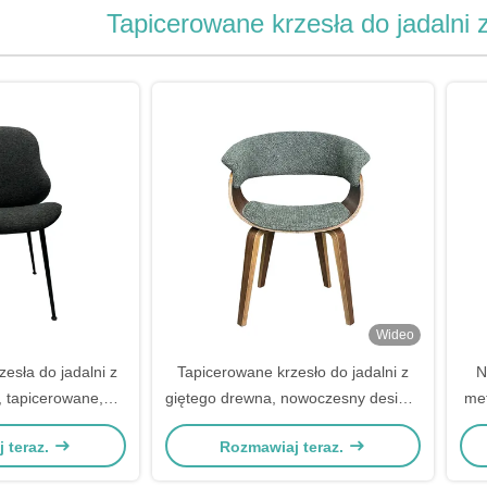
Tapicerowane krzesła do jadalni 
Wideo
zesła do jadalni z
Tapicerowane krzesło do jadalni z
N
, tapicerowane,
giętego drewna, nowoczesny design,
met
ła kuchenne z
zakrzywione drewno 62×52×79cm
 teraz.
Rozmawiaj teraz.
cerką