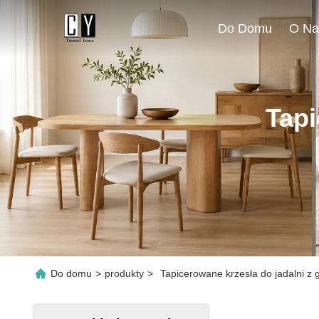
Do Domu
O Na
Tapi
Do domu
>
produkty
>
Tapicerowane krzesła do jadalni z 