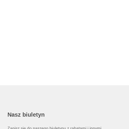
Nasz biuletyn
Zapisz się do naszego biuletynu z rabatami i innymi