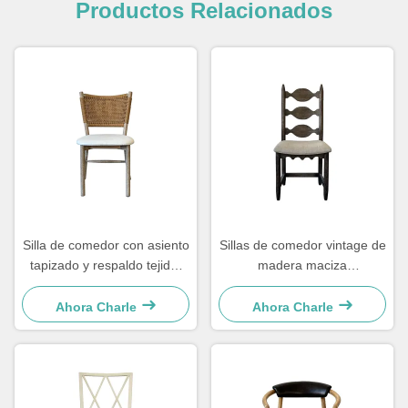
Productos Relacionados
Silla de comedor con asiento
Sillas de comedor vintage de
tapizado y respaldo tejido,
madera maciza
fácil de limpiar y cómoda
48×57×105.5cm Suaves con
para el comedor
respaldo de escalera tallado
Ahora Charle
Ahora Charle