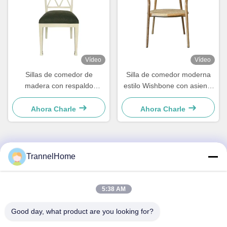
Vídeo
Vídeo
Sillas de comedor de
Silla de comedor moderna
madera con respaldo
estilo Wishbone con asiento
geométrico y cojines,
tejido y respaldo de cuero
elegantes y resistentes a la
Ahora Charle
Ahora Charle
humedad
TrannelHome
Contacto rápido
Dirección
5:38 AM
Habitación 209, Edificio 6, No. 8 de la calle Xingxing, calle
Good day, what product are you looking for?
Xingqiao, distrito de Linping, ciudad de Hangzhou, provincia
de Zhejiang