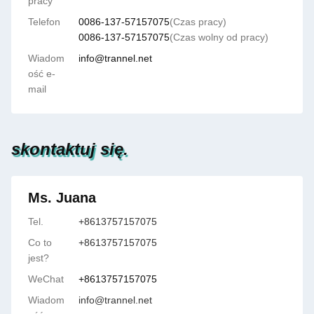
pracy
Telefon
0086-137-57157075
(Czas pracy)
0086-137-57157075
(Czas wolny od pracy)
Wiadom
info@trannel.net
ość e-
mail
skontaktuj się.
Ms. Juana
Tel.
+8613757157075
Co to
+8613757157075
jest?
WeChat
+8613757157075
Wiadom
info@trannel.net