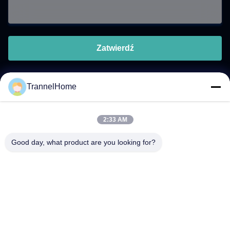
Zatwierdź
TrannelHome
Szybki kontakt
2:33 AM
Adres
Good day, what product are you looking for?
Pokój 209, Budynek 6, nr 8 Xingxing Road, Ulica Xingqiao,
Dzielnica Linping, Miasto Hangzhou, Prowincja Zhejiang
Tel.
0086-137-57157075
Wiadomość elektroniczna
info@trannel.net