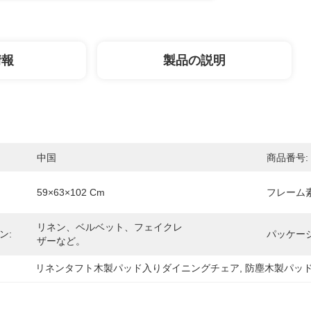
情報
製品の説明
中国
商品番号:
59×63×102 Cm
フレーム素
リネン、ベルベット、フェイクレ
ン:
パッケー
ザーなど。
リネンタフト木製パッド入りダイニングチェア
, 
防塵木製パッ