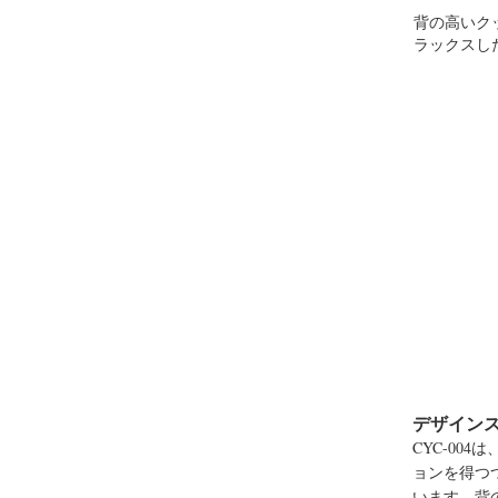
背の高いク
ラックスし
デザイン
CYC-00
ョンを得つ
います。背