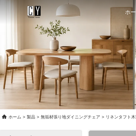
ホー
ホーム
>
製品
>
無垢材張り地ダイニングチェア
>
リネンタフト木