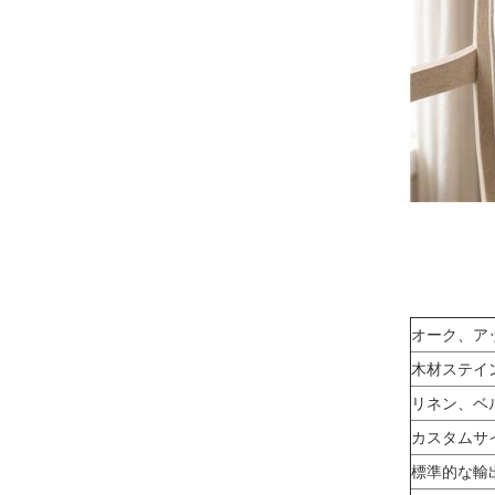
オーク、ア
木材ステイ
リネン、ベ
カスタムサ
標準的な輸