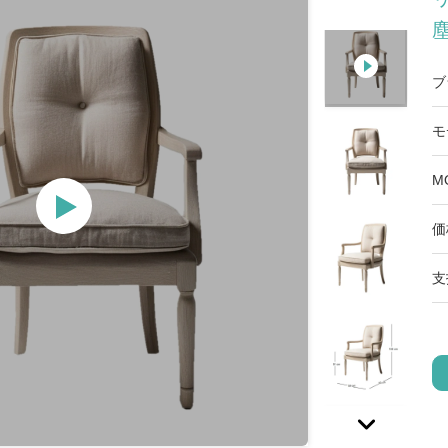
塵
ブ
モ
M
価
支