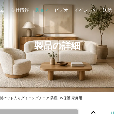
ム
会社情報
製品
ビデオ
イベント
送信
製品の詳細
製パッド入りダイニングチェア 防塵 UV保護 家庭用