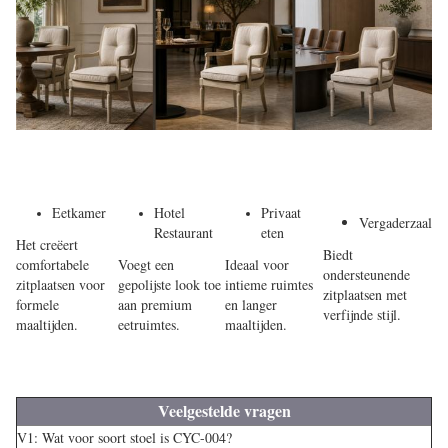
Eetkamer
Hotel
Privaat
Vergaderzaal
Restaurant
eten
Het creëert
Biedt
comfortabele
Voegt een
Ideaal voor
ondersteunende
zitplaatsen voor
gepolijste look toe
intieme ruimtes
zitplaatsen met
formele
aan premium
en langer
verfijnde stijl.
maaltijden.
eetruimtes.
maaltijden.
Veelgestelde vragen
V1: Wat voor soort stoel is CYC-004?