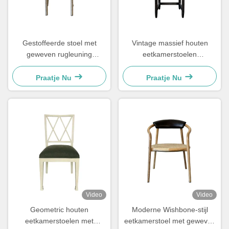
Gestoffeerde stoel met
Vintage massief houten
geweven rugleuning
eetkamerstoelen
eetkamerstoel gemakkelijk
48×57×105.5cm Zacht Met
schoon te maken
Uitgesneden Ladderrug
Praatje Nu
Praatje Nu
comfortabel voor de
eetkamer
Video
Video
Geometric houten
Moderne Wishbone-stijl
eetkamerstoelen met
eetkamerstoel met geweven