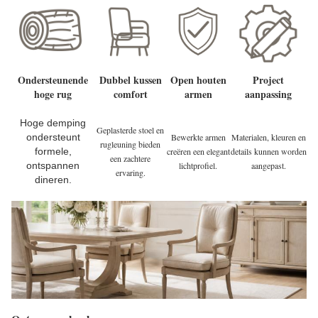
Ondersteunende
Dubbel kussen
Open houten
Project
hoge rug
comfort
armen
aanpassing
Hoge demping
Geplasterde stoel en
ondersteunt
Bewerkte armen
Materialen, kleuren en
rugleuning bieden
formele,
creëren een elegant
details kunnen worden
een zachtere
ontspannen
lichtprofiel.
aangepast.
ervaring.
dineren.