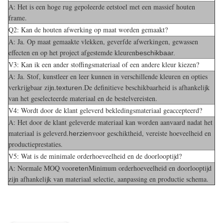
A: Het is een hoge rug gepoleerde eetstoel met een massief houten
frame.
Q2: Kan de houten afwerking op maat worden gemaakt?
A: Ja. Op maat gemaakte vlekken, geverfde afwerkingen, gewassen
effecten en op het project afgestemde kleuren
beschikbaar.
V3: Kan ik een ander stoffingsmateriaal of een andere kleur kiezen?
A: Ja. Stof, kunstleer en leer kunnen in verschillende kleuren en opties
verkrijgbaar zijn.
De definitieve beschikbaarheid is afhankelijk
texturen.
van het geselecteerde materiaal en de bestelvereisten.
V4: Wordt door de klant geleverd bekledingsmateriaal geaccepteerd?
A: Het door de klant geleverde materiaal kan worden aanvaard nadat het
materiaal is geleverd.
voor geschiktheid, vereiste hoeveelheid en
herzien
productieprestaties.
V5: Wat is de minimale orderhoeveelheid en de doorlooptijd?
A: Normale MOQ voor
Minimum orderhoeveelheid en doorlooptijd
eten
zijn afhankelijk van materiaal selectie, aanpassing en productie schema.