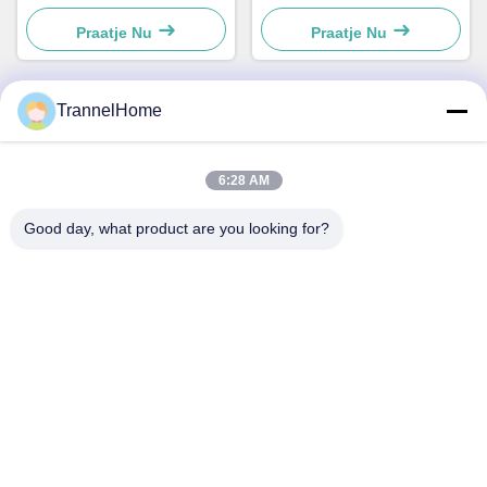
rugleuning en kussens,
zitting en leren rugleuning
stijlvol en vochtbestendig
Praatje Nu
Praatje Nu
TrannelHome
Snel contact
6:28 AM
Adres
Good day, what product are you looking for?
Kamer 209, Gebouw 6, Xingxingweg 8, Xingqiao Straat,
Linping District, Hangzhou Stad, Provincie Zhejiang
Tel.
0086-137-57157075
E-mail
info@trannel.net