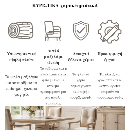
ΚΥΡΙΣΤΙΚΑ χαρακτηριστικά
Διπλό
Υποστηρικτική
Ανοιχτά
Προσαρμογή
μαξιλάρι
υψηλή πλάτη
ξύλινα χέρια
έργου
άνεση
Το κάθισμα και η
πλάτη που είναι
Τα γλυπτά
Τα υλικά, τα
Τα ψηλά μαξιλάρια
φτιαγμένα με
χέρια
χρώματα και οι
υποστηρίζουν το
στρώμα
δημιουργούν
λεπτομέρειες
επίσημο, χαλαρό
προσφέρουν μια
ένα κομψό
μπορούν να
φαγητό.
πιο απαλή
προφίλ φωτός.
προσαρμοστούν.
εμπειρία.