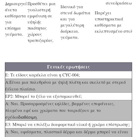
συνεδριάσεων
Δημιουργεί
Προσθέτει μια
Ιδανικό για
άνετα
γυαλιστερή
στενά δωμάτια
Παρέχει
καθίσματα
εμφάνιση σε
και για
υποστηρικτικά
για
υψηλής
μεγαλύτερη
καθίσματα με
επίσημα
ποιότητας
διάρκεια.
εκλεπτυσμένο στυλ.
γεύματα.
χώρους
γεύματα.
τραπεζαρίας.
Γενικές ερωτήσεις
Ε: Τι είδους καρέκλα είναι η CYC-004;
Α:Είναι μια πολυθρόνα με ψηλή πλάτη και σκελετό με στερεό
ξύλινο πλαίσιο.
ΕΡ2: Μπορεί το ξύλο να εξατομικευθεί;
Α: Ναι. Προσαρμοσμένες κηλίδες, βαμμένες επιφάνειες,
πλυμένα εφέ και χρώματα που ταιριάζουν με το
σχέδιο
διαθέσιμη.
Ε3: Μπορώ να επιλέξω διαφορετικό υλικό ή χρώμα επίστρωσης;
Α: Ναι, υφάσματα, πλαστικό δέρμα και δέρμα μπορεί να είναι