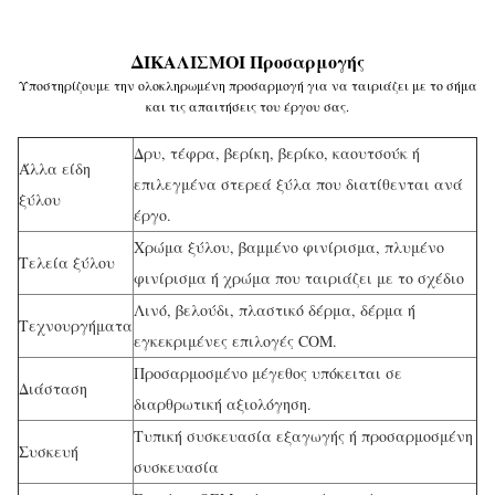
ΔΙΚΑΛΙΣΜΟΙ Προσαρμογής
Υποστηρίζουμε την ολοκληρωμένη προσαρμογή για να ταιριάζει με το σήμα
και τις απαιτήσεις του έργου σας.
Δρυ, τέφρα, βερίκη, βερίκο, καουτσούκ ή
Άλλα είδη
επιλεγμένα στερεά ξύλα που διατίθενται ανά
ξύλου
έργο.
Χρώμα ξύλου, βαμμένο φινίρισμα, πλυμένο
Τελεία ξύλου
φινίρισμα ή χρώμα που ταιριάζει με το σχέδιο
Λινό, βελούδι, πλαστικό δέρμα, δέρμα ή
Τεχνουργήματα
εγκεκριμένες επιλογές COM.
Προσαρμοσμένο μέγεθος υπόκειται σε
Διάσταση
διαρθρωτική αξιολόγηση.
Τυπική συσκευασία εξαγωγής ή προσαρμοσμένη
Συσκευή
συσκευασία