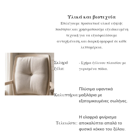
Υλικά και βιοτεχνία
Επιλέγουμε προσεκτικά υλικά υψηλής
ποιότητας και χρησιμοποιούμε εξειδικευμένη
τεχνική για να εξασφαλίσουμε
αντοχή.
άνεση, και διαρκή ομορφιά σε κάθε
λεπτομέρεια.
Σκληρό
- Σχήμα ξύλινου πλαισίου με
ξύλο:
γυρισμένα πόδια.
Πλύσιμα υφαντικά
Καλυπτήρια:
μαξιλάρια με
εξατομικευμένες σωλήνες.
Η ελαφριά φινίρισμα
Τελειώστε:
αποκαλύπτει απαλά το
φυσικό κόκκο του ξύλου.