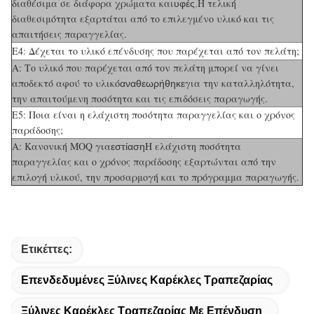
διαθέσιμα σε διάφορα χρώματα και
Η τελική
υφές.
διαθεσιμότητα εξαρτάται από το επιλεγμένο υλικό και τις
απαιτήσεις παραγγελίας.
Ε4: Δέχεται το υλικό επένδυσης που παρέχεται από τον πελάτη;
Α: Το υλικό που παρέχεται από τον πελάτη μπορεί να γίνει
αποδεκτό αφού το υλικό
για την καταλληλότητα,
αναθεωρήθηκε
την απαιτούμενη ποσότητα και τις επιδόσεις παραγωγής.
Ε5: Ποια είναι η ελάχιστη ποσότητα παραγγελίας και ο χρόνος
παράδοσης;
Α: Κανονική MOQ για
Η ελάχιστη ποσότητα
εστίαση
παραγγελίας και ο χρόνος παράδοσης εξαρτώνται από την
επιλογή υλικού, την προσαρμογή και το πρόγραμμα παραγωγής.
Ετικέττες:
Επενδεδυμένες Ξύλινες Καρέκλες Τραπεζαρίας
Ξύλινες Καρέκλες Τραπεζαρίας Με Επένδυση