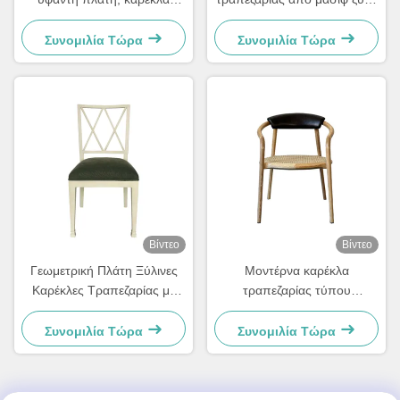
τραπεζαρίας, εύκολο
48×57×105.5cm Μαλακές με
καθάρισμα, άνετη για την
σκαλιστή πλάτη
Συνομιλία Τώρα
Συνομιλία Τώρα
τραπεζαρία
Βίντεο
Βίντεο
Γεωμετρική Πλάτη Ξύλινες
Μοντέρνα καρέκλα
Καρέκλες Τραπεζαρίας με
τραπεζαρίας τύπου
Μαξιλάρια Κομψή Αντίσταση
Wishbone με υφαντό
στην Υγρασία
κάθισμα και δερμάτινη πλάτη
Συνομιλία Τώρα
Συνομιλία Τώρα