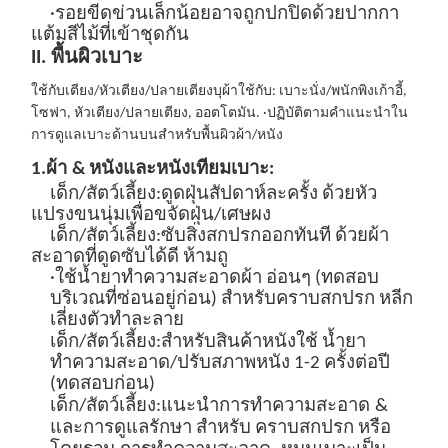
·รอยขีดข่วนเล็กน้อยอาจถูกปกปิดด้วยปากกา
แต้มสีไม้ที่เข้าชุดกัน
II. พื้นผิวเบาะ
ใช้กับเตียง/หัวเตียง/ปลายเตียงบุผ้า
ใช้กับ: เบาะนั่ง/พนักพิงเก้าอี้,
โซฟา, หัวเตียง/ปลายเตียง, ออตโตมัน
.
·ปฏิบัติตามคำแนะนำใน
การดูแลเบาะด้านบนสำหรับพื้นผิวผ้า/หนัง
1.
ผ้า
&
หนังและหนังเทียม
เบาะ:
เด็ก/สัตว์เลี้ยง:
ดูดฝุ่นสัปดาห์ละครั้ง
ด้วยหัว
แปรงขนนุ่มเพื่อขจัดฝุ่น/เศษผง
เด็ก/สัตว์เลี้ยง:
ซับสิ่งสกปรกออกทันที
ด้วยผ้า
สะอาดที่ดูดซับได้ดี ห้ามถู
·ใช้น้ำยาทำความสะอาดผ้า
อ่อนๆ
(ทดสอบ
บริเวณที่ซ่อนอยู่ก่อน) สำหรับคราบสกปรก หลีก
เลี่ยงตัวทำละลาย
เด็ก/สัตว์เลี้ยง:
สำหรับสินค้าหนัง
ใ
ช้
น้ำยา
ทำความสะอาด/ปรับสภาพหนัง
1-2 ครั้งต่อปี
(ทดสอบก่อน)
เด็ก/สัตว์เลี้ยง:
แนะนำการทำความสะอาด
&
และการดูแลรักษา
สำหรับ
คราบสกปรก
หรือ