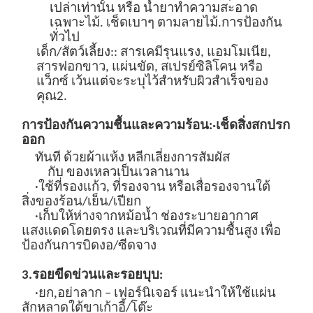
เปล่าเท่านั้น
หรือ
น้ำยาทำความสะอาด
เฉพาะไม้
. เช็ดเบาๆ
ตามลายไม้
.
การป้องกัน
ทั่วไป
เด็ก/สัตว์เลี้ยง:
: สารเคมีรุนแรง, แอมโมเนีย,
สารฟอกขาว, แผ่นขัด, สเปรย์ซิลิโคน หรือ
แว็กซ์ เว้นแต่จะระบุไว้สำหรับผิวสำเร็จของ
คุณ
2.
การป้องกันความชื้นและความร้อน:
·เช็ดสิ่งสกปรก
ออก
ทันที
ด้วยผ้าแห้ง หลีกเลี่ยงการสัมผัส
กับ
ของเหลว
เป็นเวลานาน
·ใช้ที่รองแก้ว, ที่รองจาน หรือเสื่อรองจานใต้
สิ่งของร้อน/เย็น/เปียก
·เก็บให้ห่างจากหม้อน้ำ ช่องระบายอากาศ
แสงแดดโดยตรง และบริเวณที่มีความชื้นสูง เพื่อ
ป้องกันการบิดงอ/ซีดจาง
3.
รอยขีดข่วนและรอยบุบ:
,
·ยก
อย่าลาก – เฟอร์นิเจอร์ แนะนำให้ใช้แผ่น
สักหลาดใต้ขาเก้าอี้/โต๊ะ