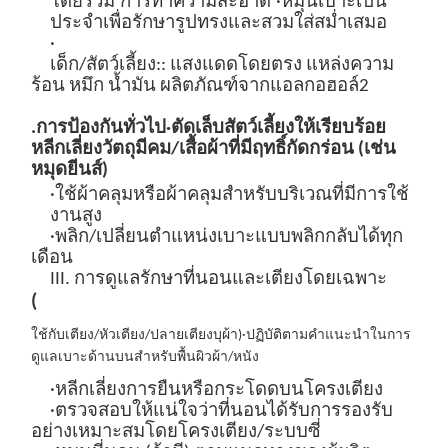
โดยรวม
การทำความสะอาด
·หมุนเบาะเป็น
ประจำเพื่อรักษารูปทรงและสวมใส่สม่ำเสมอ
·
เด็ก/สัตว์เลี้ยง:
: แสงแดดโดยตรง แหล่งความ
ร้อน หมึก น้ำมัน ผลิตภัณฑ์จากแอลกอฮอล์
2
.
การป้องกันทั่วไป
·ตัดเล็บสัตว์เลี้ยงให้เรียบร้อย
หลีกเลี่ยงวัตถุมีคม/เสื้อผ้าที่มีฤทธิ์กัดกร่อน (เช่น
หมุดยีนส์)
·ใช้ผ้าคลุมหรือผ้าคลุมสำหรับบริเวณที่มีการใช้
งานสูง
·พลิก/เปลี่ยนตำแหน่งเบาะแบบพลิกกลับได้ทุก
เดือน
III. การดูแลรักษาที่นอนและเตียงโดยเฉพาะ
(
ใช้กับเตียง/หัวเตียง/ปลายเตียงบุผ้า
)
·ปฏิบัติตามคำแนะนำในการ
ดูแลเบาะด้านบนสำหรับพื้นผิวผ้า/หนัง
·หลีกเลี่ยงการยืนหรือกระโดดบนโครงเตียง
·ตรวจสอบให้แน่ใจว่าที่นอนได้รับการรองรับ
อย่างเหมาะสมโดยโครงเตียง/ระบบซี่