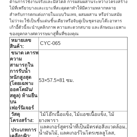
ด้านการใช้งานจริงและมีสไตล์ การผสมผสานระหว่างโครงสร้าง
ไม้ที่เพรียวบางและเบาะที่สะดุดตาทำให้มีความหลากหลาย
สำหรับการตกแต่งภายในแบบวินเทจ, ผสมผสาน หรือร่วมสมัย
ไม่ว่าจะใช้เป็นชิ้นเด่นชิ้นเดียวหรือจับคู่เป็นชุดรอบโต๊ะอาหาร
เก้าอี้ตัวนี้จะนำบุคลิกภาพ ความสะดวกสบาย และลักษณะเฉพาะ
ของยุคกลางศตวรรษมาสู่พื้นที่ของคุณ
หมายเลข
CYC-065
สินค้า:
ขนาด
เคารพ
ความ
สามารถใน
การรับน้ำ
หนักสูงสุด
53×57.5×81 ซม.
(โดยเฉพาะ
ออตโตมัน/
สตูล) ห้ามยืน
บน
เฟอร์นิเจอร์
วัสดุ
ไม้โอ๊กเนื้อแข็ง, ไม้แอชเนื้อแข็ง, ไม้
โครงสร้าง:
ยางพารา
แลคเกอร์สูตรน้ำที่เป็นมิตรต่อสิ่งแวดล้อม,
ประเภทการ
น้ำมันไม้, แลคเกอร์ไนโตรเซลลูโลส,
เคลือบผิว: