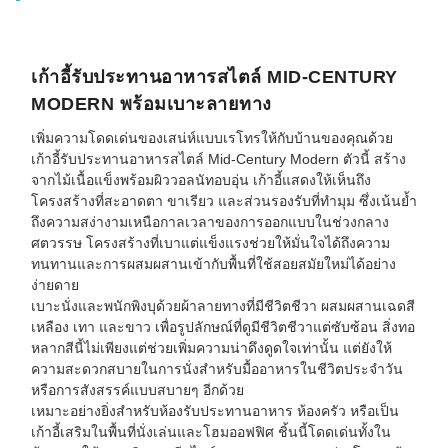
เก้าอี้รับประทานอาหารสไตล์ MID-CENTURY
MODERN พร้อมเบาะลายทาง
เพิ่มความโดดเด่นของเสน่ห์แบบเรโทรให้กับบ้านของคุณด้วย
เก้าอี้รับประทานอาหารสไตล์ Mid-Century Modern ตัวนี้ สร้าง
จากไม้เนื้อแข็งพร้อมผิววอลนัทอบอุ่น เก้าอี้แสดงให้เห็นถึง
โครงสร้างที่สะอาดตา ขาเรียว และส่วนรองรับที่ทำมุม ซึ่งเน้นย้ำ
ถึงความสง่างามเหนือกาลเวลาของการออกแบบในช่วงกลาง
ศตวรรษ โครงสร้างที่เบาแต่แข็งแรงช่วยให้มั่นใจได้ถึงความ
ทนทานและการผสมผสานเข้ากับพื้นที่ใช้สอยสมัยใหม่ได้อย่าง
ง่ายดาย
เบาะนั่งและพนักพิงบุด้วยผ้าลายทางที่มีชีวิตชีวา ผสมผสานเฉดสี
เหลือง เทา และขาว เพื่อรูปลักษณ์ที่ดูมีชีวิตชีวาแต่ซับซ้อน สิ่งทอ
หลากสีนี้ไม่เพียงแต่ช่วยเพิ่มความน่าดึงดูดใจเท่านั้น แต่ยังให้
ความสะดวกสบายในการนั่งสำหรับมื้ออาหารในชีวิตประจำวัน
หรือการสังสรรค์แบบสบายๆ อีกด้วย
เหมาะอย่างยิ่งสำหรับห้องรับประทานอาหาร ห้องครัว หรือเป็น
เก้าอี้เสริมในพื้นที่นั่งเล่นและโฮมออฟฟิศ ชิ้นนี้โดดเด่นทั้งใน