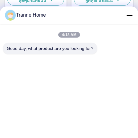
พูดคุยกันตอนนี้
พูดคุยกันตอนนี้
TrannelHome
ติดต่อเร็ว
4:18 AM
ที่อยู่
Good day, what product are you looking for?
ห้อง 209 อาคาร 6 เลขที่ 8 ถนนซิงซิง, ถนนซิงเฉียว, เขตหลิน
ผิง, เมืองหางโจว, มณฑลเจ้อเจียง
โทรศัพท์
0086-137-57157075
อีเมล
info@trannel.net