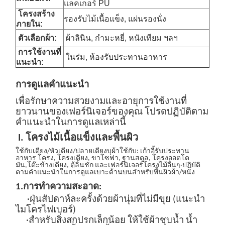
แลคเกอร์ PU
โครงสร้าง
รองรับไม้เนื้อแข็ง, แผ่นรองนั่ง
ภายใน:
ตัวเลือกผ้า:
ผ้าลินิน, กำมะหยี่, หนังเทียม ฯลฯ
การใช้งานที่
ในร่ม, ห้องรับประทานอาหาร
แนะนำ:
การดูแล
คำแนะนำ
เพื่อรักษาความสวยงามและอายุการใช้งานที่
ยาวนานของเฟอร์นิเจอร์ของคุณ โปรดปฏิบัติตาม
คำแนะนำในการดูแลเหล่านี้
I. โครงไม้เนื้อแข็งและพื้นผิว
ใช้กับเตียง/หัวเตียง/ปลายเตียงบุผ้า
ใช้กับ: เก้าอี้รับประทาน
อาหาร
โครง
, โครงเตียง, ขาโซฟา, ฐานสตูล, โครงออตโต
มัน
,โต๊ะข้างเตียง, ตู้ลิ้นชัก และเฟอร์นิเจอร์โครงไม้อื่นๆ
·ปฏิบัติ
ตามคำแนะนำในการดูแลเบาะด้านบนสำหรับพื้นผิวผ้า/หนัง
1.
การทำความสะอาด:
·ฝุ่นสัปดาห์ละครั้งด้วยผ้านุ่มที่ไม่มีขุย (แนะนำ
ไมโครไฟเบอร์)
·สำหรับสิ่งสกปรกเล็กน้อย ให้ใช้ผ้าชุบน้ำ
น้ำ