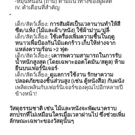
·หมุนที่นอน (ถ้ามี) ตามแนวทางของผู้ผลิต
IV. คำเตือนที่สำคัญ
·
เด็ก/สัตว์เลี้ยง:
การสัมผัสเป็นเวลานานทำให้สี
ซีด/แห้ง (ไม้และผ้า/หนัง) ใช้ผ้าม่าน/มู่ลี่
·
เด็ก/สัตว์เลี้ยง:
ใช้เครื่องเพิ่มความชื้นในฤดู
หนาวเพื่อป้องกันไม้แตกร้าว เก็บให้ห่างจาก
แหล่งความร้อน >2 ฟุต
·
เด็ก/สัตว์เลี้ยง:
:
เคารพความสามารถในการรับ
น้ำหนักสูงสุด (โดยเฉพาะออตโตมัน/สตูล) ห้าม
ยืนบนเฟอร์นิเจอร์
·
เด็ก/สัตว์เลี้ยง:
ดูแลการใช้งาน รักษาความ
ปลอดภัยของชิ้นส่วนสูง (เช่น ตู้หนังสือ) กับผนัง
เพลิดเพลินกับเฟอร์นิเจอร์ของคุณไปอีกหลายปี
ข้างหน้า!
วัสดุธรรมชาติ เช่น ไม้และหนังจะพัฒนาคราบ
สกปรกที่ไม่เหมือนใครเมื่อเวลาผ่านไป ซึ่งช่วยเพิ่ม
ลักษณะเฉพาะของวัสดุนั้นๆ