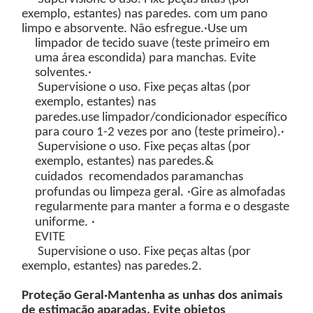
exemplo, estantes) nas paredes.
com um pano
limpo e absorvente. Não esfregue.
·Use um
limpador de tecido suave
(teste primeiro em
uma área escondida) para manchas. Evite
solventes.
·
Supervisione o uso. Fixe peças altas (por
exemplo, estantes) nas
paredes.
u
se
limpador/condicionador específico
para couro
1-2 vezes por ano (teste primeiro).
·
Supervisione o uso. Fixe peças altas (por
exemplo, estantes) nas paredes.
&
cuidados
recomendados para
manchas
profundas
ou
limpeza geral.
·Gire as almofadas
regularmente para manter a forma e o desgaste
uniforme.
·
EVITE
Supervisione o uso. Fixe peças altas (por
exemplo, estantes) nas paredes.
2
.
Proteção Geral
·Mantenha as unhas dos animais
de estimação aparadas. Evite objetos