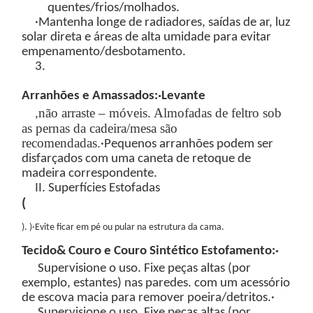
quentes/frios/molhados.
·Mantenha longe de radiadores, saídas de ar, luz
solar direta e áreas de alta umidade para evitar
empenamento/desbotamento.
3.
Arranhões e Amassados:
·Levante
não arraste – móveis. Almofadas de feltro sob
,
as pernas da cadeira/mesa são
recomendadas.
·Pequenos arranhões podem ser
disfarçados com uma caneta de retoque de
madeira correspondente.
II. Superfícies Estofadas
(
)
.
)
·Evite ficar em pé ou pular na estrutura da cama.
Tecido
&
Couro e Couro Sintético
Estofamento:
·
Supervisione o uso. Fixe peças altas (por
exemplo, estantes) nas paredes.
com um acessório
de escova macia para remover poeira/detritos.
·
Supervisione o uso. Fixe peças altas (por