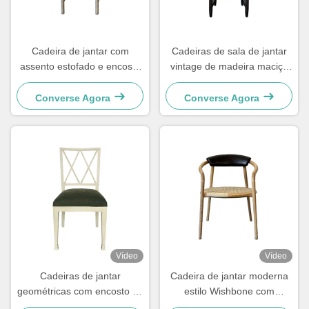
Cadeira de jantar com
Cadeiras de sala de jantar
assento estofado e encosto
vintage de madeira maciça
tecido, fácil de limpar e
48×57×105,5cm, macias
confortável para a sala de
com encosto de escada
Converse Agora
Converse Agora
jantar
entalhado
Vídeo
Vídeo
Cadeiras de jantar
Cadeira de jantar moderna
geométricas com encosto de
estilo Wishbone com
madeira e almofada,
assento tecido e encosto de