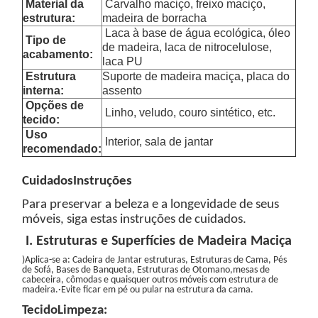
Material da
Carvalho maciço, freixo maciço,
estrutura:
madeira de borracha
Laca à base de água ecológica, óleo
Tipo de
de madeira, laca de nitrocelulose,
acabamento:
laca PU
Estrutura
Suporte de madeira maciça, placa do
interna:
assento
Opções de
Linho, veludo, couro sintético, etc.
tecido:
Uso
Interior, sala de jantar
recomendado:
Cuidados
Instruções
Para preservar a beleza e a longevidade de seus
móveis, siga estas instruções de cuidados.
I. Estruturas e Superfícies de Madeira Maciça
)
Aplica-se a: Cadeira de Jantar
estruturas
, Estruturas de Cama, Pés
de Sofá, Bases de Banqueta, Estruturas de Otomano
,mesas de
cabeceira, cômodas e quaisquer outros móveis com estrutura de
madeira.
·Evite ficar em pé ou pular na estrutura da cama.
Tecido
Limpeza: