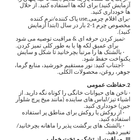
آزمایش کنید) برای لکه ها استفاده کنید. از حلال
ها خودداری کنید.
·
برای اقلام چرمی,
se
u
پاک کننده/نرم کننده
مخصوص چرم
1-2 بار در سال (ابتدا آزمایش
کنید).
·
تمیز کردن حرفه ای
& مراقبت
توصیه می شود
برای
عمیق
لکه ها
یا به طور کلی
تمیز کردن.
· بالشتک ها را مرتباً بچرخانید تا شکل و سایش
یکنواخت حفظ شود.
·
اجتناب کنید
: نور مستقیم خورشید، منابع گرما،
جوهر، روغن، محصولات الکلی.
2
.
حفاظت عمومی
· ناخن های حیوانات خانگی را کوتاه نگه دارید. از
اشیاء تیز/لباس های ساینده (مانند میخ پرچ شلوار
جین) خودداری کنید.
· از روکش یا روکش برای مناطق پر استفاده
استفاده کنید.
· بالشتک های برگشت پذیر را ماهانه بچرخانید/
تغییر دهید.
III. مراقبت از تشک و تخت خواب