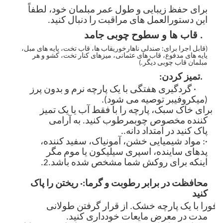
برای حفظ زیبایی و طول عمر مبلمان خود، لطفاً
این دستورالعمل های مراقبت را دنبال کنید.
I. قاب ها و سطوح چوبی جامد
(
قابل اجرا برای: صندلی ناهارخوری
قاب ها
، قاب تخت، پایه های مبل،
پایه های مدفوع، قاب های عثمانی
، میزهای کنار تخت، کشو و هر
مبلمان قاب چوبی دیگر.
)
1.
تمیز کردن:
· گردگیری هفتگی با یک پارچه نرم و بدون پرز
(میکروفیبر توصیه می شود).
· برای خاک سبک، پارچه را با
فقط آب
یا یک
تمیز
کننده مخصوص چوب
مرطوب کنید. به آرامی
پاک کنید
در امتداد دانه
.
.
·
: مواد شیمیایی خشن، آمونیاک، سفید کننده،
پدهای ساینده، اسپری سیلیکون یا موم مگر
اینکه برای روکش شما مشخص شده باشد.
2.
محافظت در برابر رطوبت و گرما:
· ریختن را پاک
کنید
فورا
با یک پارچه خشک. از قرار گرفتن طولانی
مدت در معرض
مایعات
خودداری کنید.