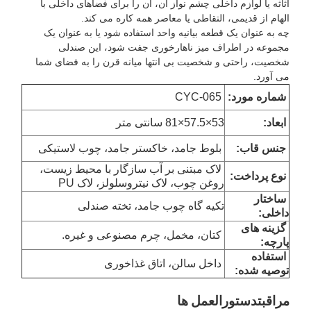
اثاثه یا لوازم داخلی چشم نواز آن، آن را برای فضاهای داخلی با
الهام از قدیمی، التقاطی یا معاصر همه کاره می کند.
چه به عنوان یک قطعه بیانیه واحد استفاده شود یا به عنوان یک
مجموعه در اطراف میز ناهارخوری جفت شود، این صندلی
شخصیت، راحتی و شخصیت بی انتها میانه قرن را به فضای شما
می آورد.
شماره مورد:
CYC-065
ابعاد
:
53×57.5×81 سانتی متر
جنس قاب:
بلوط جامد، خاکستر جامد، چوب لاستیکی
لاک مبتنی بر آب سازگار با محیط زیست،
نوع پرداخت:
روغن چوب، لاک نیتروسلولز، لاک PU
ساختار
تکیه گاه چوب جامد، تخته صندلی
داخلی:
گزینه های
کتان، مخمل، چرم مصنوعی و غیره.
پارچه:
استفاده
داخل سالن، اتاق غذاخوری
توصیه شده:
مراقبت
دستورالعمل ها