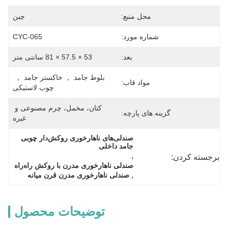
محل منبع:
چین
شماره مورد:
CYC-065
بعد:
53 × 57.5 × 81 سانتی متر
بلوط جامد ， خاکستر جامد ， 
مواد قاب:
چوب لاستیکی
کتان، مخمل، چرم مصنوعی و 
گزینه های پارچه:
غیره
صندلی‌های ناهارخوری روکش‌دار چوبی 
جامد داخلی
, 
برجسته کردن:
صندلی ناهارخوری مدرن با روکش راه‌راه
, 
صندلی ناهارخوری مدرن قرن میانه
توضیحات محصول