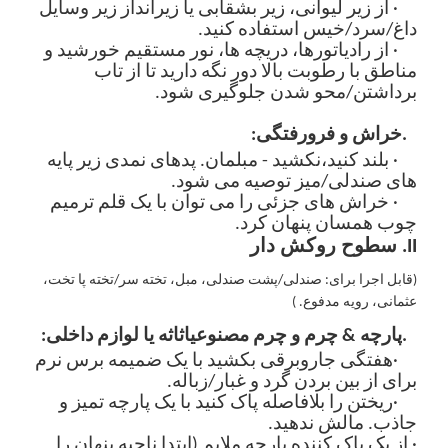
· از زیر لیوانی، زیر بشقابی یا زیرانداز زیر وسایل
داغ/سرد/خیس استفاده کنید.
· از رادیاتورها، دریچه ها، نور مستقیم خورشید و
مناطق با رطوبت بالا دور نگه دارید تا از تاب
برداشتن/محو شدن جلوگیری شود.
3.
خراش و فرورفتگی:
،
· بلند کنید
نکشید - مبلمان. پدهای نمدی زیر پایه
های صندلی/میز توصیه می شود.
· خراش های جزئی را می توان با یک قلم ترمیم
چوب همسان پنهان کرد.
II. سطوح روکش دار
(
قابل اجرا برای: صندلی/پشت صندلی، مبل، تخته سر/تخته پا تخت،
عثمانی، رویه مدفوع
.
)
1.
پارچه
&
چرم و چرم مصنوعی
اثاثه یا لوازم داخلی:
·
هفتگی جاروبرقی بکشید
با یک ضمیمه برس نرم
برای از بین بردن گرد و غبار/زباله.
·
ریختن را بلافاصله پاک کنید
با یک پارچه تمیز و
جاذب. مالش ندهید.
· از یک
پاک کننده پارچه ملایم
(ابتدا ناحیه پنهان را