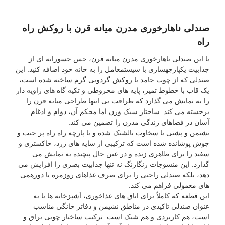
صندلی ناهارخوری مدرن میانه قرن با روکش راه
راه
با این صندلی ناهارخوری مدرن میانه قرن، حس جسورانه ای از
جذابیت یکپارچهسازی با سیستمعامل را به خانه خود اضافه کنید. این
صندلی که از چوب جامد با روکش گردویی گرم ساخته شده است،
یک قاب با خطوط تمیز، پایه های مخروطی و تکیه گاه های زاویه دار
را به نمایش می گذارد که ظرافت بی انتها طراحی میانه قرن را
برجسته می کند. ساختار سبک وزن اما محکم آن، دوام و ادغام
آسان در فضاهای زندگی مدرن را تضمین می کند.
نشیمن و پشتی با سخاوت بالشتک شده و با پارچه راه راه پر جنب و
جوش پوشانده شده است که ترکیبی از سایه های زرد، خاکستری و
سفید را برای ظاهری زنده و در عین حال پیچیده به نمایش می
گذارد. این منسوجات رنگارنگ نه تنها جذابیت بصری را افزایش می
دهد، بلکه صندلی راحتی را برای صرف غذاهای روزمره یا دورهمی
های معمولی فراهم می کند.
این قطعه که کاملاً برای اتاق های غذاخوری، آشپزخانه ها یا به
عنوان صندلی تاکیدی در مناطق نشیمن و دفاتر خانگی مناسب
است، هم کاربردی و هم شیک است. ترکیب ساختار چوبی براق و