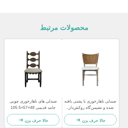
محصولات مرتبط
صندلی ناهارخوری با پشتی بافته
صندلی های ناهارخوری چوبی
شده و نشیمن‌گاه روکش‌دار،
جامد قدیمی 48×57×105.5
تمیز کردن آسان و راحت برای
سانتی متر نرم با پشتی نردبانی
اتاق غذاخوری
منبت کاری شده
حالا حرف بزن
حالا حرف بزن