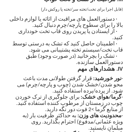
(
قابل اجرا برای تخت/تخته سر/تخته پا روکش دار
)
· دستورالعمل های مراقبت از اثاثه یا لوازم داخلی
بالا را برای سطوح پارچه/چرم دنبال کنید.
· از ایستادن یا پریدن روی قاب تخت خودداری
کنید.
· اطمینان حاصل کنید که تشک به درستی توسط
قاب تخت/سیستم تخته پشتیبانی می شود.
· تشک را بچرخانید (در صورت وجود) طبق
دستورالعمل سازنده.
IV. هشدارهای مهم
·
نور خورشید:
قرار گرفتن طولانی مدت باعث
محو شدن/خشک شدن (چوب و پارچه/چرم) می
شود. از پرده/پرده استفاده کنید.
·
گرما/هوای خشک:
برای جلوگیری از ترک خوردن
چوب در زمستان از مرطوب کننده استفاده کنید.
از منابع گرما >2 فوت دور نگه دارید.
·
محدودیت های وزن
:
به حداکثر ظرفیت بار (به
ویژه عثمانی/مدفوع) احترام بگذارید. روی
مبلمان نایستید.