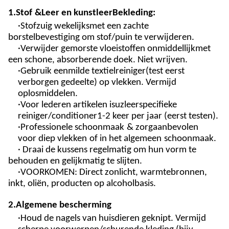
1.
Stof
&
Leer en kunstleer
Bekleding:
·
Stofzuig wekelijks
met een zachte
borstelbevestiging om stof/puin te verwijderen.
·
Verwijder gemorste vloeistoffen onmiddellijk
met
een schone, absorberende doek. Niet wrijven.
·Gebruik een
milde textielreiniger
(test eerst
verborgen gedeelte) op vlekken. Vermijd
oplosmiddelen.
·
Voor lederen artikelen is
u
z
leerspecifieke
reiniger/conditioner
1-2 keer per jaar (eerst testen).
·
Professionele schoonmaak
& zorg
aanbevolen
voor
diep
vlekken
of in het algemeen
schoonmaak.
· Draai de kussens regelmatig om hun vorm te
behouden en gelijkmatig te slijten.
·
VOORKOMEN
: Direct zonlicht, warmtebronnen,
inkt, oliën, producten op alcoholbasis.
2
.
Algemene bescherming
·Houd de nagels van huisdieren geknipt. Vermijd