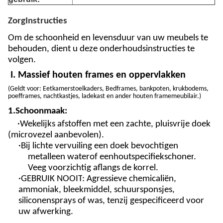
Zorg
Instructies
Om de schoonheid en levensduur van uw meubels te
behouden, dient u deze onderhoudsinstructies te
volgen.
I. Massief houten frames en oppervlakken
(
Geldt voor: Eetkamerstoel
kaders
, Bedframes, bankpoten, krukbodems,
poefframes
, nachtkastjes, ladekast en ander houten framemeubilair.
)
1.
Schoonmaak:
·Wekelijks afstoffen met een zachte, pluisvrije doek
(microvezel aanbevolen).
·Bij lichte vervuiling een doek bevochtigen
met
alleen water
of een
houtspecifiek
schoner
.
Veeg voorzichtig af
langs de korrel
.
·
GEBRUIK NOOIT
: Agressieve chemicaliën,
ammoniak, bleekmiddel, schuursponsjes,
siliconensprays of was, tenzij gespecificeerd voor
uw afwerking.