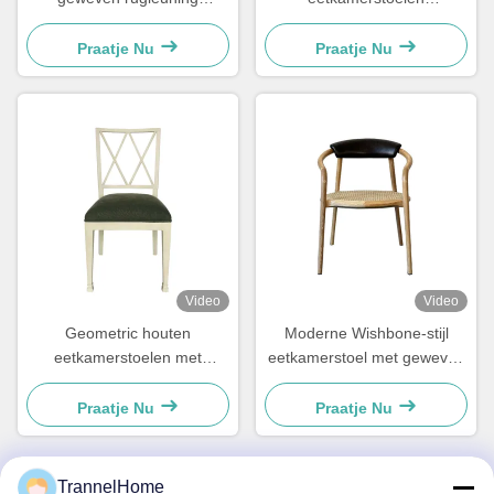
eetkamerstoel gemakkelijk
48×57×105.5cm Zacht Met
schoon te maken
Uitgesneden Ladderrug
Praatje Nu
Praatje Nu
comfortabel voor de
eetkamer
Video
Video
Geometric houten
Moderne Wishbone-stijl
eetkamerstoelen met
eetkamerstoel met geweven
rugleuning en kussens,
zitting en leren rugleuning
stijlvol en vochtbestendig
Praatje Nu
Praatje Nu
TrannelHome