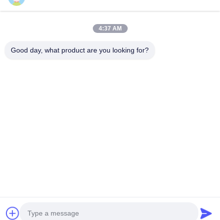
Snel contact
4:37 AM
Adres
Good day, what product are you looking for?
Kamer 209, Gebouw 6, Xingxingweg 8, Xingqiao Straat,
Linping District, Hangzhou Stad, Provincie Zhejiang
Tel.
0086-137-57157075
E-mail
info@trannel.net
Privacybeleid
|
Sitemap
| De Goede Kwaliteit van China
Massief Houten Gestoffeerde Eetkamerstoelen Leverancier.
Copyright © 2025-2026 Hangzhou Trannelhome Co.,Ltd. . Alle
rechten voorbehoudena.