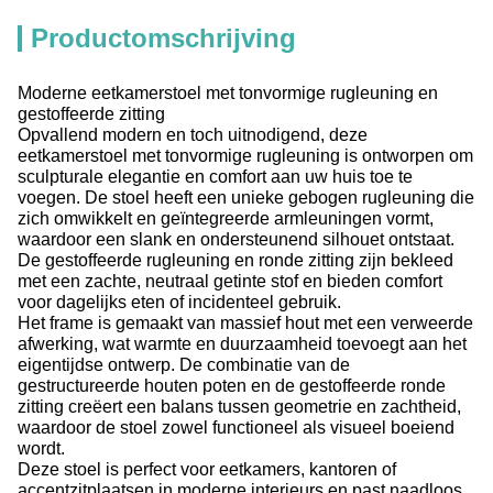
Productomschrijving
Moderne eetkamerstoel met tonvormige rugleuning en
gestoffeerde zitting
Opvallend modern en toch uitnodigend, deze
eetkamerstoel met tonvormige rugleuning is ontworpen om
sculpturale elegantie en comfort aan uw huis toe te
voegen. De stoel heeft een unieke gebogen rugleuning die
zich omwikkelt en geïntegreerde armleuningen vormt,
waardoor een slank en ondersteunend silhouet ontstaat.
De gestoffeerde rugleuning en ronde zitting zijn bekleed
met een zachte, neutraal getinte stof en bieden comfort
voor dagelijks eten of incidenteel gebruik.
Het frame is gemaakt van massief hout met een verweerde
afwerking, wat warmte en duurzaamheid toevoegt aan het
eigentijdse ontwerp. De combinatie van de
gestructureerde houten poten en de gestoffeerde ronde
zitting creëert een balans tussen geometrie en zachtheid,
waardoor de stoel zowel functioneel als visueel boeiend
wordt.
Deze stoel is perfect voor eetkamers, kantoren of
accentzitplaatsen in moderne interieurs en past naadloos