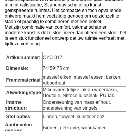
in minimalistische, Scandinavische of op kunst
geïnspireerde ruimtes. Het compacte en toch opvallende
ontwerp maakt hem veelzijdig genoeg om op zichzelf te
staan ​​of prachtig te combineren met een eetset.
Met zijn combinatie van comfort, vakmanschap en
moderne kunst is deze stoel meer dan alleen een stoel: het
is een stuk functioneel ontwerp dat uw ruimte verfraait met
tijdloze verfijning.
Artikelnummer:
CYC-017
Dimensie
:
74*59*75 cm
massief eiken, massief essen, berken,
Framemateriaal:
rubberhout
Milieuvriendelijke lak op waterbasis,
Afwerkingstype:
Houtolie, Nitrocelluloselak, PU-lak
Interne
Ondersteuning van massief hout,
structuur:
ondersteuning van singels
Stof opties:
Linnen, fluweel, kunstleer enz.
Aanbevolen
Binnen, eetkamer, woonkamer
gebruik: