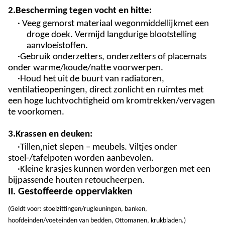
2.
Bescherming tegen vocht en hitte:
· Veeg gemorst materiaal weg
onmiddellijk
met een
droge doek. Vermijd langdurige blootstelling
aan
vloeistoffen.
·Gebruik onderzetters, onderzetters of placemats
onder warme/koude/natte voorwerpen.
·Houd het uit de buurt van radiatoren,
ventilatieopeningen, direct zonlicht en ruimtes met
een hoge luchtvochtigheid om kromtrekken/vervagen
te voorkomen.
3.
Krassen en deuken:
,
·Tillen
niet slepen – meubels. Viltjes onder
stoel-/tafelpoten worden aanbevolen.
·Kleine krasjes kunnen worden verborgen met een
bijpassende houten retoucheerpen.
II. Gestoffeerde oppervlakken
(
Geldt voor: stoelzittingen/rugleuningen, banken,
hoofdeinden/voeteinden van bedden, Ottomanen, krukbladen
.
)