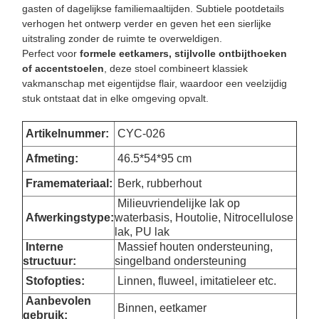
gasten of dagelijkse familiemaaltijden. Subtiele pootdetails
verhogen het ontwerp verder en geven het een sierlijke
uitstraling zonder de ruimte te overweldigen.
Perfect voor
formele eetkamers, stijlvolle ontbijthoeken
of accentstoelen
, deze stoel combineert klassiek
vakmanschap met eigentijdse flair, waardoor een veelzijdig
stuk ontstaat dat in elke omgeving opvalt.
Artikelnummer:
CYC-026
Afmeting
:
46.5*54*95 cm
Framemateriaal:
Berk, rubberhout
Milieuvriendelijke lak op
Afwerkingstype:
waterbasis, Houtolie, Nitrocellulose
lak, PU lak
Interne
Massief houten ondersteuning,
structuur:
singelband ondersteuning
Stofopties:
Linnen, fluweel, imitatieleer etc.
Aanbevolen
Binnen, eetkamer
gebruik: