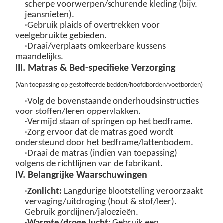
scherpe voorwerpen/schurende kleding (bijv.
jeansnieten).
·Gebruik plaids of overtrekken voor
veelgebruikte gebieden.
·Draai/verplaats omkeerbare kussens
maandelijks.
III. Matras & Bed-specifieke Verzorging
(
Van toepassing op gestoffeerde bedden/hoofdborden/voetborden
)
·Volg de bovenstaande onderhoudsinstructies
voor stoffen/leren oppervlakken.
·Vermijd staan of springen op het bedframe.
·Zorg ervoor dat de matras goed wordt
ondersteund door het bedframe/lattenbodem.
·Draai de matras (indien van toepassing)
volgens de richtlijnen van de fabrikant.
IV. Belangrijke Waarschuwingen
·
Zonlicht:
Langdurige blootstelling veroorzaakt
vervaging/uitdroging (hout & stof/leer).
Gebruik gordijnen/jaloezieën.
·
Warmte/droge lucht:
Gebruik een