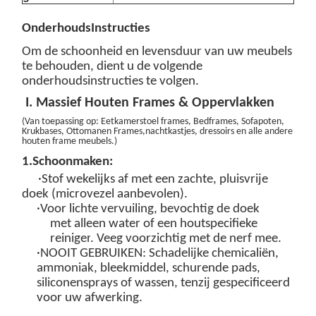
Onderhouds
Instructies
Om de schoonheid en levensduur van uw meubels
te behouden, dient u de volgende
onderhoudsinstructies te volgen.
I. Massief Houten Frames & Oppervlakken
(
Van toepassing op: Eetkamerstoel
frames
, Bedframes, Sofapoten,
Krukbases, Ottomanen Frames
,nachtkastjes, dressoirs en alle andere
houten frame meubels.
)
1.
Schoonmaken:
·Stof wekelijks af met een zachte, pluisvrije
doek (microvezel aanbevolen).
·Voor lichte vervuiling, bevochtig de doek
met
alleen water
of een
houtspecifieke
reiniger
. Veeg voorzichtig
met de nerf mee
.
·
NOOIT GEBRUIKEN
: Schadelijke chemicaliën,
ammoniak, bleekmiddel, schurende pads,
siliconensprays of wassen, tenzij gespecificeerd
voor uw afwerking.