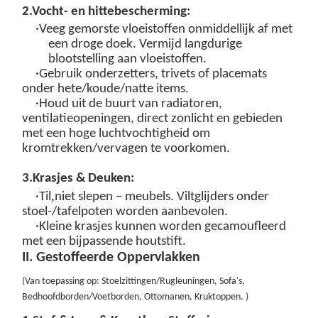
2.
Vocht- en hittebescherming:
·Veeg gemorste vloeistoffen
onmiddellijk
af met
een droge doek. Vermijd langdurige
blootstelling aan
vloeistoffen.
·Gebruik onderzetters, trivets of placemats
onder hete/koude/natte items.
·Houd uit de buurt van radiatoren,
ventilatieopeningen, direct zonlicht en gebieden
met een hoge luchtvochtigheid om
kromtrekken/vervagen te voorkomen.
3.
Krasjes & Deuken:
,
·Til
niet slepen – meubels. Viltglijders onder
stoel-/tafelpoten worden aanbevolen.
·Kleine krasjes kunnen worden gecamoufleerd
met een bijpassende houtstift.
II. Gestoffeerde Oppervlakken
(
Van toepassing op: Stoelzittingen/Rugleuningen, Sofa's,
Bedhoofdborden/Voetborden, Ottomanen, Kruktoppen
.
)