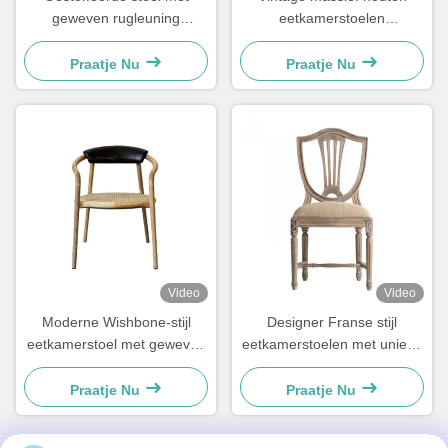
geweven rugleuning
eetkamerstoelen
eetkamerstoel gemakkelijk
48×57×105.5cm Zacht Met
schoon te maken
Uitgesneden Ladderrug
Praatje Nu
Praatje Nu
comfortabel voor de
eetkamer
Video
Video
Moderne Wishbone-stijl
Designer Franse stijl
eetkamerstoel met geweven
eetkamerstoelen met unieke
zitting en leren rugleuning
rugleuning en met linnen
beklede zitting
Praatje Nu
Praatje Nu