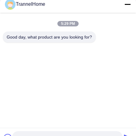
TrannelHome
Snel contact
5:29 PM
Adres
Good day, what product are you looking for?
Kamer 209, Gebouw 6, Xingxingweg 8, Xingqiao Straat,
Linping District, Hangzhou Stad, Provincie Zhejiang
Tel.
0086-137-57157075
E-mail
info@trannel.net
Privacybeleid
|
Sitemap
| De Goede Kwaliteit van China
Massief Houten Gestoffeerde Eetkamerstoelen Leverancier.
Copyright © 2025-2026 Hangzhou Trannelhome Co.,Ltd. . Alle