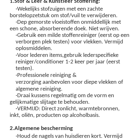
1.
Stof
&
Leer & Kunstleer
Stoffering:
·
Wekelijks stofzuigen
met een zachte
borstelopzetstuk om stof/vuil te verwijderen.
·
Dep gemorste vloeistoffen onmiddellijk
met
een schone, absorberende doek. Niet wrijven.
·Gebruik een
milde stoffenreiniger
(eerst op een
verborgen plek testen) voor vlekken. Vermijd
oplosmiddelen.
·
Voor lederen items,
g
ebruik
lederspecifieke
reiniger/conditioner
1-2 keer per jaar (eerst
testen).
·
Professionele reiniging
&
verzorging
aanbevolen voor
diepe
vlekken
of
algemene
reiniging.
·Draai kussens regelmatig om de vorm en
gelijkmatige slijtage te behouden.
·
VERMIJD
: Direct zonlicht, warmtebronnen,
inkt, oliën, producten op alcoholbasis.
2
.
Algemene bescherming
·Houd de nagels van huisdieren kort. Vermijd