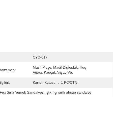
CYC-017
Masif Meşe, Masif Dişbudak, Huş 
Malzemesi:
Ağacı, Kauçuk Ahşap Vb.
gileri:
Karton Kutusu ， 1 PC/CTN
ıçı Sırtlı Yemek Sandalyesi
, 
Şık fıçı sırtlı ahşap sandalye