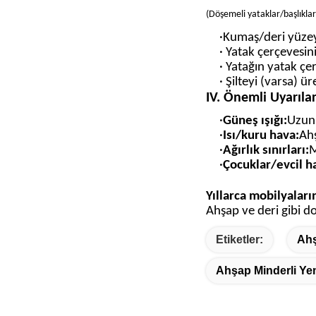
(
Döşemeli yataklar/başlıklar/
·Kumaş/deri yüzeyl
· Yatak çerçevesi
· Yatağın yatak çe
· Şilteyi (varsa) 
IV. Önemli Uyarıla
·
Güneş ışığı:
Uzun 
·
Isı/kuru hava:
Ahş
·
Ağırlık sınırları
:
M
·
Çocuklar/evcil h
Yıllarca mobilyaların
Ahşap ve deri gibi d
Etiketler:
Ahş
Ahşap Minderli Ye