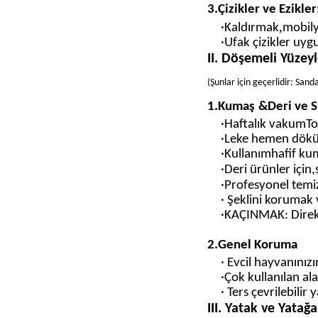
3.
Çizikler ve Ezikler
,
·Kaldırmak
mobily
·Ufak çizikler uygu
II. Döşemeli Yüzeyl
(
Şunlar için geçerlidir: Sand
1.
Kumaş
&
Deri ve S
·
Haftalık vakum
To
·
Leke hemen dökü
·Kullanım
hafif ku
·
Deri ürünler için,
·
Profesyonel temiz
· Şeklini korumak 
·
KAÇINMAK
: Dire
2
.
Genel Koruma
· Evcil hayvanınızı
·Çok kullanılan ala
· Ters çevrilebilir
III. Yatak ve Yatağ