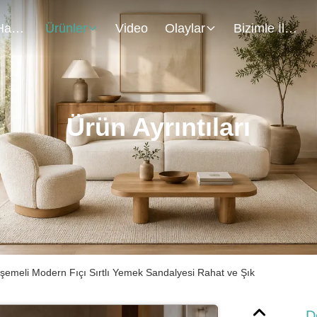
Bizim Hakkımızda
Ürünler
Video
Olaylar
Bizimle İletişim
Ürün Ayrıntıları
şemeli Modern Fıçı Sırtlı Yemek Sandalyesi Rahat ve Şık
D