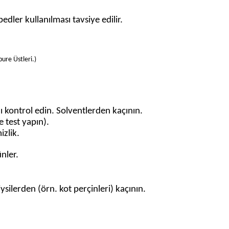
dler kullanılması tavsiye edilir.
bure Üstleri
.
)
nı kontrol edin. Solventlerden kaçının.
e test yapın).
izlik.
ünler.
ysilerden (örn. kot perçinleri) kaçının.