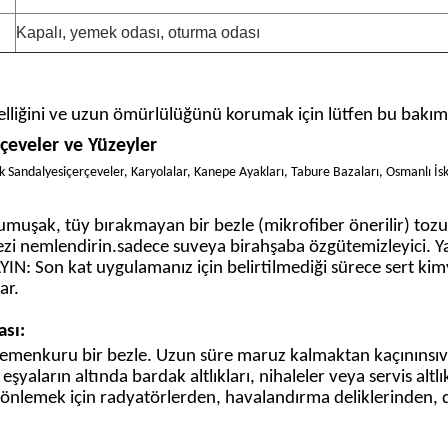
Kapalı, yemek odası, oturma odası
elliğini ve uzun ömürlülüğünü korumak için lütfen bu bakım
çeveler ve Yüzeyler
ek Sandalyesi
çerçeveler
, Karyolalar, Kanepe Ayakları, Tabure Bazaları, Osmanlı İsk
yumuşak, tüy bırakmayan bir bezle (mikrofiber önerilir) tozu
bezi nemlendirin.
sadece su
veya bir
ahşaba özgü
temizleyici
. Y
YIN
: Son kat uygulamanız için belirtilmediği sürece sert kim
ar.
ası:
emen
kuru bir bezle. Uzun süre maruz kalmaktan kaçının
sıv
eşyaların altında bardak altlıkları, nihaleler veya servis altlık
 önlemek için radyatörlerden, havalandırma deliklerinden,