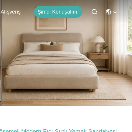
Şimdi Konuşalım.
Alışveriş
öşemeli Modern Fıçı Sırtlı Yemek Sandalyesi