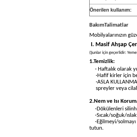
Önerilen kullanım:
Bakım
Talimatlar
Mobilyalarınızın güz
I. Masif Ahşap Çer
(
Şunlar için geçerlidir: Yem
1.
Temizlik:
· Haftalık olarak 
·Hafif kirler için 
·
ASLA KULLANMA
spreyler veya cilal
2.
Nem ve Isı Korum
·Dökülenleri silin
h
·Sıcak/soğuk/ıslak 
·Eğilmeyi/solmayı
tutun.