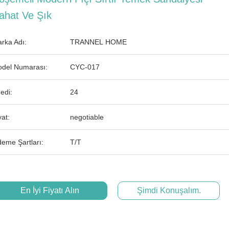
ahat Ve Şık
rka Adı:
TRANNEL HOME
del Numarası:
CYC-017
edi:
24
yat:
negotiable
eme Şartları:
T/T
En İyi Fiyatı Alın
Şimdi Konuşalım.