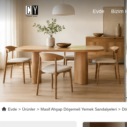
Evde
Evde
>
Ürünler
>
Masif Ahşap Döşemeli Yemek Sandalyeleri
>
Dö