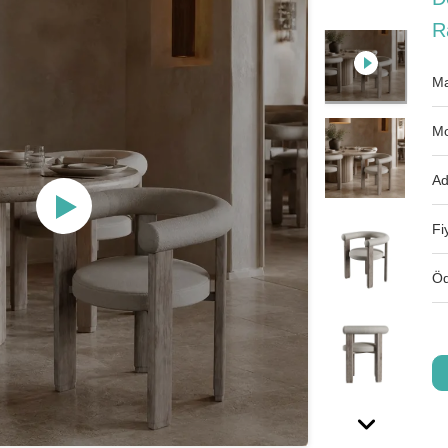
R
Ma
Mo
Ad
Fi
Öd