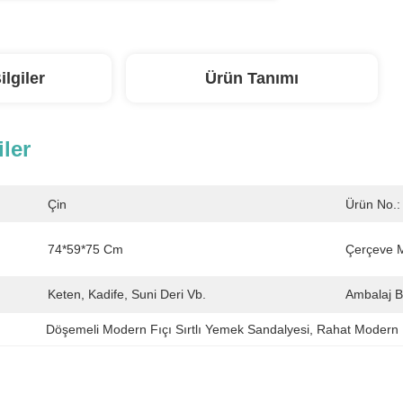
ilgiler
Ürün Tanımı
iler
Çin
Ürün No.:
74*59*75 Cm
Çerçeve 
Keten, Kadife, Suni Deri Vb.
Ambalaj Bil
Döşemeli Modern Fıçı Sırtlı Yemek Sandalyesi
, 
Rahat Modern F