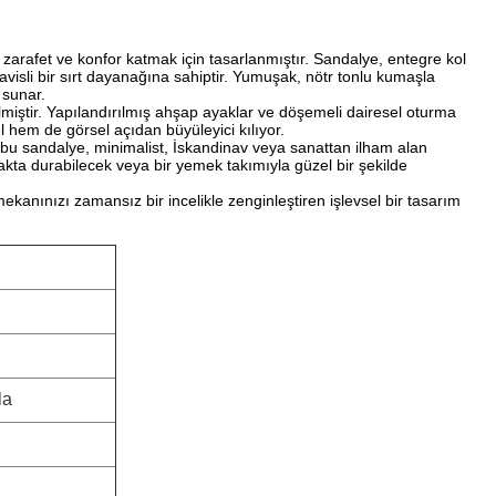
zarafet ve konfor katmak için tasarlanmıştır. Sandalye, entegre kol
kavisli bir sırt dayanağına sahiptir. Yumuşak, nötr tonlu kumaşla
 sunar.
lmiştir. Yapılandırılmış ahşap ayaklar ve döşemeli dairesel oturma
 hem de görsel açıdan büyüleyici kılıyor.
bu sandalye, minimalist, İskandinav veya sanattan ilham alan
kta durabilecek veya bir yemek takımıyla güzel bir şekilde
ekanınızı zamansız bir incelikle zenginleştiren işlevsel bir tasarım
la