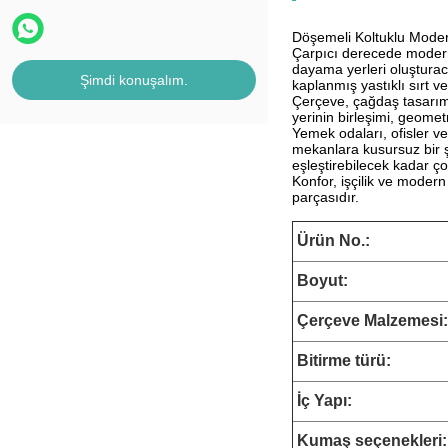
Döşemeli Koltuklu Mode
Çarpıcı derecede modern 
dayama yerleri oluşturaca
Şimdi konuşalım.
kaplanmış yastıklı sırt 
Çerçeve, çağdaş tasarıma
yerinin birleşimi, geome
Yemek odaları, ofisler v
mekanlara kusursuz bir ş
eşleştirebilecek kadar çok
Konfor, işçilik ve modern
parçasıdır.
Ürün No.:
Boyut
:
Çerçeve Malzemesi:
Bitirme türü:
İç Yapı:
Kumaş seçenekleri: