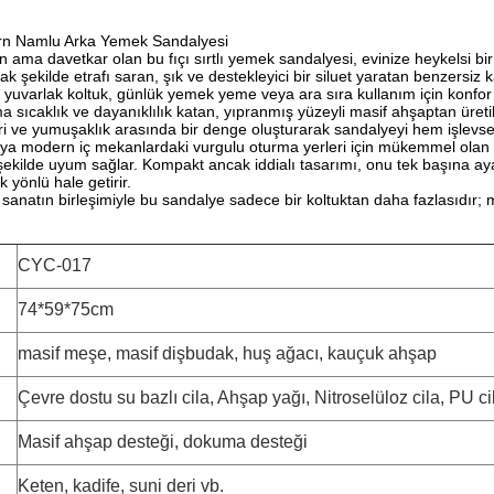
rn Namlu Arka Yemek Sandalyesi
ama davetkar olan bu fıçı sırtlı yemek sandalyesi, evinize heykelsi bir 
k şekilde etrafı saran, şık ve destekleyici bir siluet yaratan benzersiz 
ve yuvarlak koltuk, günlük yemek yeme veya ara sıra kullanım için konfor
 sıcaklık ve dayanıklılık katan, yıpranmış yüzeyli masif ahşaptan üreti
tri ve yumuşaklık arasında bir denge oluşturarak sandalyeyi hem işlevsel
eya modern iç mekanlardaki vurgulu oturma yerleri için mükemmel olan 
ekilde uyum sağlar. Kompakt ancak iddialı tasarımı, onu tek başına aya
 yönlü hale getirir.
 sanatın birleşimiyle bu sandalye sadece bir koltuktan daha fazlasıdır; m
CYC-017
74*59*75cm
masif meşe, masif dişbudak, huş ağacı, kauçuk ahşap
Çevre dostu su bazlı cila, Ahşap yağı, Nitroselüloz cila, PU ci
Masif ahşap desteği, dokuma desteği
Keten, kadife, suni deri vb.