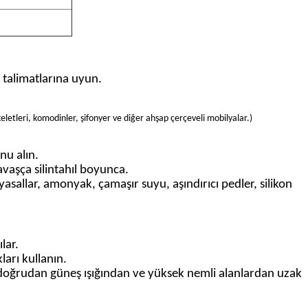
 talimatlarına uyun.
eletleri
, komodinler, şifonyer ve diğer ahşap çerçeveli mobilyalar.
)
nu alın.
avaşça silin
tahıl boyunca
.
yasallar, amonyak, çamaşır suyu, aşındırıcı pedler, silikon
ılar.
ları kullanın.
 doğrudan güneş ışığından ve yüksek nemli alanlardan uzak