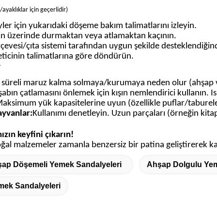
ayaklıklar için geçerlidir
)
er için yukarıdaki döşeme bakım talimatlarını izleyin.
nin üzerinde durmaktan veya atlamaktan kaçının.
rçevesi/çıta sistemi tarafından uygun şekilde desteklendiği
üreticinin talimatlarına göre döndürün.
r
süreli maruz kalma solmaya/kurumaya neden olur (ahşap ve
abın çatlamasını önlemek için kışın nemlendirici kullanın. I
aksimum yük kapasitelerine uyun (özellikle puflar/taburel
ayvanlar:
Kullanımı denetleyin. Uzun parçaları (örneğin kitap
ızın keyfini çıkarın!
oğal malzemeler zamanla benzersiz bir patina geliştirerek k
ap Döşemeli Yemek Sandalyeleri
Ahşap Dolgulu Yem
mek Sandalyeleri