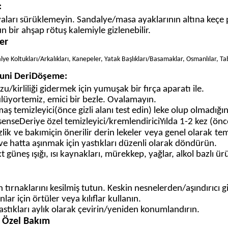
:
aları sürüklemeyin. Sandalye/masa ayaklarının altına keçe pe
n bir ahşap rötuş kalemiyle gizlenebilir.
er
alye Koltukları/Arkalıkları, Kanepeler, Yatak Başlıkları/Basamaklar, Osmanlılar, Ta
uni Deri
Döşeme:
zu/kirliliği gidermek için yumuşak bir fırça aparatı ile.
lüyor
temiz, emici bir bezle. Ovalamayın.
maş temizleyici
(önce gizli alanı test edin) leke olup olmadığı
sen
se
Deriye özel temizleyici/kremlendirici
Yılda 1-2 kez (önc
lik
ve bakım
için önerilir
derin
lekeler
veya genel olarak
tem
ve hatta aşınmak için yastıkları düzenli olarak döndürün.
kt güneş ışığı, ısı kaynakları, mürekkep, yağlar, alkol bazlı ür
n tırnaklarını kesilmiş tutun. Keskin nesnelerden/aşındırıcı gi
nlar için örtüler veya kılıflar kullanın.
 yastıkları aylık olarak çevirin/yeniden konumlandırın.
a Özel Bakım