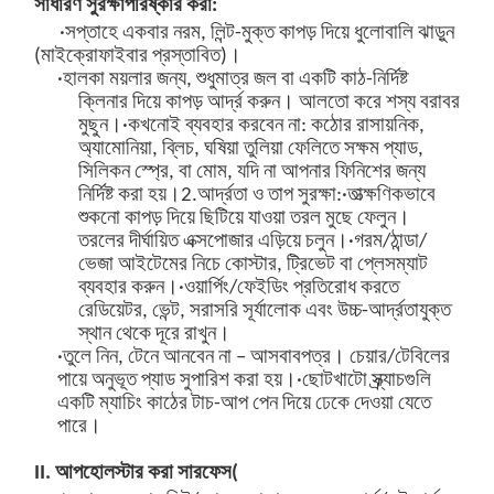
সাধারণ সুরক্ষা
পরিষ্কার করা:
·সপ্তাহে একবার নরম, লিন্ট-মুক্ত কাপড় দিয়ে ধুলোবালি ঝাড়ুন
(মাইক্রোফাইবার প্রস্তাবিত)।
·হালকা ময়লার জন্য, শুধুমাত্র জল বা একটি কাঠ-নির্দিষ্ট
ক্লিনার দিয়ে কাপড় আর্দ্র করুন। আলতো করে শস্য বরাবর
মুছুন।
·কখনোই ব্যবহার করবেন না: কঠোর রাসায়নিক,
অ্যামোনিয়া, ব্লিচ, ঘষিয়া তুলিয়া ফেলিতে সক্ষম প্যাড,
সিলিকন স্প্রে, বা মোম, যদি না আপনার ফিনিশের জন্য
নির্দিষ্ট করা হয়।
2.
আর্দ্রতা ও তাপ সুরক্ষা:
·তাত্ক্ষণিকভাবে
শুকনো কাপড় দিয়ে ছিটিয়ে যাওয়া তরল মুছে ফেলুন।
তরলের দীর্ঘায়িত এক্সপোজার এড়িয়ে চলুন।
·গরম/ঠান্ডা/
ভেজা আইটেমের নিচে কোস্টার, ট্রিভেট বা প্লেসম্যাট
ব্যবহার করুন।
·ওয়ার্পিং/ফেইডিং প্রতিরোধ করতে
রেডিয়েটর, ভেন্ট, সরাসরি সূর্যালোক এবং উচ্চ-আর্দ্রতাযুক্ত
স্থান থেকে দূরে রাখুন।
·তুলে নিন, টেনে আনবেন না – আসবাবপত্র। চেয়ার/টেবিলের
পায়ে অনুভূত প্যাড সুপারিশ করা হয়।
·ছোটখাটো স্ক্র্যাচগুলি
একটি ম্যাচিং কাঠের টাচ-আপ পেন দিয়ে ঢেকে দেওয়া যেতে
পারে।
II. আপহোলস্টার করা সারফেস
(