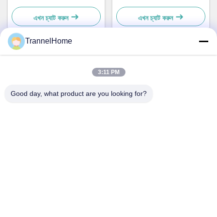
সহ
এখন চ্যাট করুন
এখন চ্যাট করুন
TrannelHome
দ্রুত যোগাযোগ
3:11 PM
ঠিকানা
Good day, what product are you looking for?
২০৯ নম্বর কক্ষ, ৬ নম্বর ভবন, ৮ নম্বর, সিংসিং
রোড, সিংচিয়াও স্ট্রিট, লিনপিং জেলা, হ্যাংজু শহর, চঝেজিয়াং প্রদেশ
টেলিফোন
0086-137-57157075
ই-মেইল
info@trannel.net