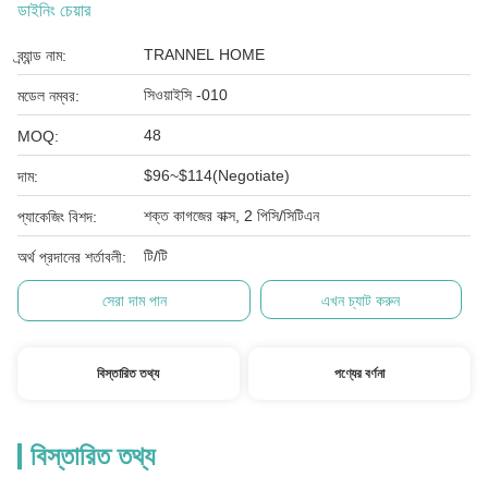
ডাইনিং চেয়ার
TRANNEL HOME
ব্র্যান্ড নাম:
সিওয়াইসি -010
মডেল নম্বর:
48
MOQ:
$96~$114(Negotiate)
দাম:
শক্ত কাগজের বাক্স, 2 পিসি/সিটিএন
প্যাকেজিং বিশদ:
টি/টি
অর্থ প্রদানের শর্তাবলী:
সেরা দাম পান
এখন চ্যাট করুন
বিস্তারিত তথ্য
পণ্যের বর্ণনা
বিস্তারিত তথ্য