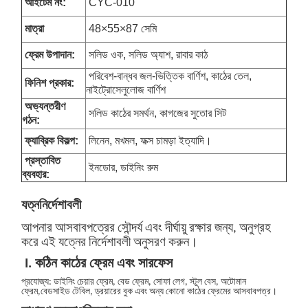
আইটেম নং:
CYC-010
মাত্রা
48×55×87 সেমি
ফ্রেম উপাদান:
সলিড ওক, সলিড অ্যাশ, রাবার কাঠ
পরিবেশ-বান্ধব জল-ভিত্তিক বার্ণিশ, কাঠের তেল,
ফিনিশ প্রকার:
নাইট্রোসেলুলোজ বার্ণিশ
অভ্যন্তরীণ
সলিড কাঠের সমর্থন, কাগজের সুতোর সিট
গঠন:
ফ্যাব্রিক বিকল্প:
লিনেন, মখমল, ফক্স চামড়া ইত্যাদি।
প্রস্তাবিত
ইনডোর, ডাইনিং রুম
ব্যবহার:
যত্ন
নির্দেশাবলী
আপনার আসবাবপত্রের সৌন্দর্য এবং দীর্ঘায়ু রক্ষার জন্য, অনুগ্রহ
করে এই যত্নের নির্দেশাবলী অনুসরণ করুন।
I. কঠিন কাঠের ফ্রেম এবং সারফেস
প্রযোজ্য: ডাইনিং চেয়ার
ফ্রেম
, বেড ফ্রেম, সোফা লেগ, স্টুল বেস, অটোমান
ফ্রেম
,বেডসাইড টেবিল, ড্রয়ারের বুক এবং অন্য কোনো কাঠের ফ্রেমের আসবাবপত্র।