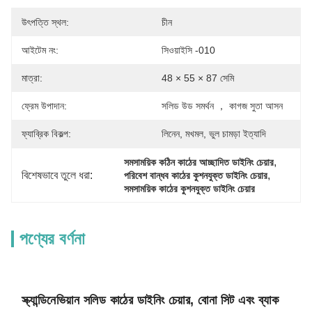
উৎপত্তি স্থল:
চীন
আইটেম নং:
সিওয়াইসি -010
মাত্রা:
48 × 55 × 87 সেমি
ফ্রেম উপাদান:
সলিড উড সমর্থন ， কাগজ সুতা আসন
ফ্যাব্রিক বিকল্প:
লিনেন, মখমল, ভুল চামড়া ইত্যাদি
, 
সমসাময়িক কঠিন কাঠের আচ্ছাদিত ডাইনিং চেয়ার
বিশেষভাবে তুলে ধরা:
, 
পরিবেশ বান্ধব কাঠের কুশনযুক্ত ডাইনিং চেয়ার
সমসাময়িক কাঠের কুশনযুক্ত ডাইনিং চেয়ার
পণ্যের বর্ণনা
স্ক্যান্ডিনেভিয়ান সলিড কাঠের ডাইনিং চেয়ার, বোনা সিট এবং ব্যাক