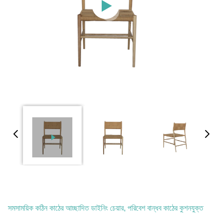
সমসাময়িক কঠিন কাঠের আচ্ছাদিত ডাইনিং চেয়ার, পরিবেশ বান্ধব কাঠের কুশনযুক্ত