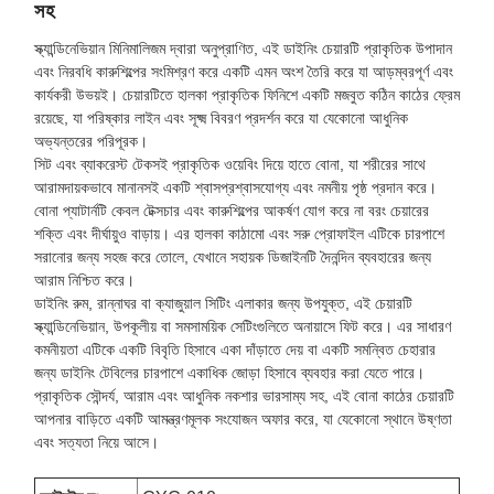
সহ
স্ক্যান্ডিনেভিয়ান মিনিমালিজম দ্বারা অনুপ্রাণিত, এই ডাইনিং চেয়ারটি প্রাকৃতিক উপাদান
এবং নিরবধি কারুশিল্পের সংমিশ্রণ করে একটি এমন অংশ তৈরি করে যা আড়ম্বরপূর্ণ এবং
কার্যকরী উভয়ই। চেয়ারটিতে হালকা প্রাকৃতিক ফিনিশে একটি মজবুত কঠিন কাঠের ফ্রেম
রয়েছে, যা পরিষ্কার লাইন এবং সূক্ষ্ম বিবরণ প্রদর্শন করে যা যেকোনো আধুনিক
অভ্যন্তরের পরিপূরক।
সিট এবং ব্যাকরেস্ট টেকসই প্রাকৃতিক ওয়েবিং দিয়ে হাতে বোনা, যা শরীরের সাথে
আরামদায়কভাবে মানানসই একটি শ্বাসপ্রশ্বাসযোগ্য এবং নমনীয় পৃষ্ঠ প্রদান করে।
বোনা প্যাটার্নটি কেবল টেক্সচার এবং কারুশিল্পের আকর্ষণ যোগ করে না বরং চেয়ারের
শক্তি এবং দীর্ঘায়ুও বাড়ায়। এর হালকা কাঠামো এবং সরু প্রোফাইল এটিকে চারপাশে
সরানোর জন্য সহজ করে তোলে, যেখানে সহায়ক ডিজাইনটি দৈনন্দিন ব্যবহারের জন্য
আরাম নিশ্চিত করে।
ডাইনিং রুম, রান্নাঘর বা ক্যাজুয়াল সিটিং এলাকার জন্য উপযুক্ত, এই চেয়ারটি
স্ক্যান্ডিনেভিয়ান, উপকূলীয় বা সমসাময়িক সেটিংগুলিতে অনায়াসে ফিট করে। এর সাধারণ
কমনীয়তা এটিকে একটি বিবৃতি হিসাবে একা দাঁড়াতে দেয় বা একটি সমন্বিত চেহারার
জন্য ডাইনিং টেবিলের চারপাশে একাধিক জোড়া হিসাবে ব্যবহার করা যেতে পারে।
প্রাকৃতিক সৌন্দর্য, আরাম এবং আধুনিক নকশার ভারসাম্য সহ, এই বোনা কাঠের চেয়ারটি
আপনার বাড়িতে একটি আমন্ত্রণমূলক সংযোজন অফার করে, যা যেকোনো স্থানে উষ্ণতা
এবং সত্যতা নিয়ে আসে।