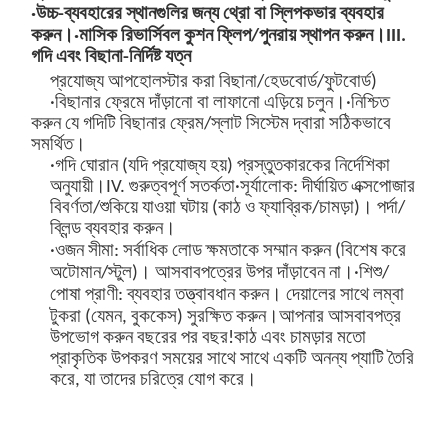
·উচ্চ-ব্যবহারের স্থানগুলির জন্য থ্রো বা স্লিপকভার ব্যবহার
করুন।
·মাসিক রিভার্সিবল কুশন ফ্লিপ/পুনরায় স্থাপন করুন।
III.
গদি এবং বিছানা-নির্দিষ্ট যত্ন
প্রযোজ্য আপহোলস্টার করা বিছানা/হেডবোর্ড/ফুটবোর্ড
)
·বিছানার ফ্রেমে দাঁড়ানো বা লাফানো এড়িয়ে চলুন।
·নিশ্চিত
করুন যে গদিটি বিছানার ফ্রেম/স্লাট সিস্টেম দ্বারা সঠিকভাবে
সমর্থিত।
·গদি ঘোরান (যদি প্রযোজ্য হয়) প্রস্তুতকারকের নির্দেশিকা
অনুযায়ী।
IV. গুরুত্বপূর্ণ সতর্কতা
·সূর্যালোক: দীর্ঘায়িত এক্সপোজার
বিবর্ণতা/শুকিয়ে যাওয়া ঘটায় (কাঠ ও ফ্যাব্রিক/চামড়া)। পর্দা/
ব্লিন্ড ব্যবহার করুন।
·ওজন সীমা: সর্বাধিক লোড ক্ষমতাকে সম্মান করুন (বিশেষ করে
অটোমান/স্টুল)। আসবাবপত্রের উপর দাঁড়াবেন না।
·শিশু/
পোষা প্রাণী: ব্যবহার তত্ত্বাবধান করুন। দেয়ালের সাথে লম্বা
টুকরা (যেমন, বুককেস) সুরক্ষিত করুন।
আপনার আসবাবপত্র
উপভোগ করুন বছরের পর বছর!
কাঠ এবং চামড়ার মতো
প্রাকৃতিক উপকরণ সময়ের সাথে সাথে একটি অনন্য প্যাটি তৈরি
করে, যা তাদের চরিত্রে যোগ করে।