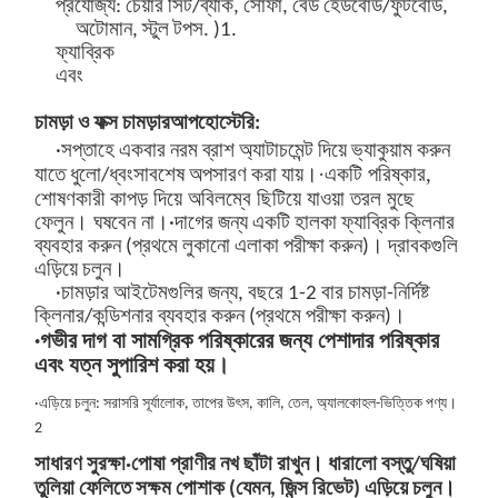
প্রযোজ্য: চেয়ার সিট/ব্যাক, সোফা, বেড হেডবোর্ড/ফুটবোর্ড,
অটোমান, স্টুল টপস
.
)
1.
ফ্যাব্রিক
এবং
চামড়া ও ফক্স চামড়ার
আপহোস্টেরি:
·সপ্তাহে একবার নরম ব্রাশ অ্যাটাচমেন্ট দিয়ে ভ্যাকুয়াম করুন
·একটি পরিষ্কার,
যাতে ধুলো/ধ্বংসাবশেষ অপসারণ করা যায়।
শোষণকারী কাপড় দিয়ে অবিলম্বে ছিটিয়ে যাওয়া তরল মুছে
ফেলুন। ঘষবেন না।
·দাগের জন্য একটি হালকা ফ্যাব্রিক ক্লিনার
ব্যবহার করুন (প্রথমে লুকানো এলাকা পরীক্ষা করুন)। দ্রাবকগুলি
এড়িয়ে চলুন।
·চামড়ার আইটেমগুলির জন্য, বছরে 1-2 বার চামড়া-নির্দিষ্ট
ক্লিনার/কন্ডিশনার ব্যবহার করুন (প্রথমে পরীক্ষা করুন)।
·গভীর দাগ বা সামগ্রিক পরিষ্কারের জন্য পেশাদার পরিষ্কার
এবং যত্ন সুপারিশ করা হয়।
·এড়িয়ে চলুন: সরাসরি সূর্যালোক, তাপের উৎস, কালি, তেল, অ্যালকোহল-ভিত্তিক পণ্য।
2
সাধারণ সুরক্ষা
·পোষা প্রাণীর নখ ছাঁটা রাখুন। ধারালো বস্তু/ঘষিয়া
তুলিয়া ফেলিতে সক্ষম পোশাক (যেমন, জিন্স রিভেট) এড়িয়ে চলুন।