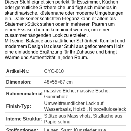
Dieser Stuhl eignet sich perfekt für Esszimmer, Küchen
oder gemütliche Sitzbereiche und fügt sich mühelos in
skandinavische, küstennahe oder moderne Umgebungen
ein. Dank seiner schlichten Eleganz kann er allein als
Statement-Stück stehen oder in mehreren Paaren um
einen Esstisch herum kombiniert werden, um einen
zusammenhängenden Look zu erzielen.
Mit seiner Balance aus natürlicher Schönheit, Komfort und
modernem Design ist dieser Stuhl aus geflochtenem Holz
eine einladende Ergänzung für Ihr Zuhause und bringt
Wärme und Authentizität in jeden Raum.
Artikel-Nr.:
CYC-010
Dimension
:
48×55×87 cm
massive Eiche, massive Esche,
Rahmenmaterial:
Gummiholz
Umweltfreundlicher Lack auf
Finish-Typ:
Wasserbasis, Holzöl, Nitrozelluloselack
Stütze aus Massivholz, Sitzfläche aus
Interne Struktur:
Papierschnur
Stoffoptionen:
Leinen, Samt, Kunstleder usw.