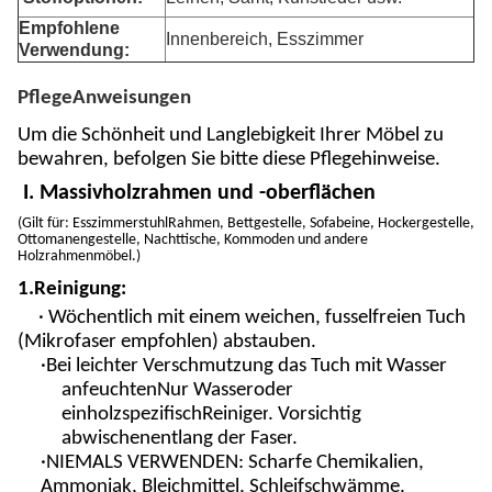
Empfohlene
Innenbereich, Esszimmer
Verwendung:
Pflege
Anweisungen
Um die Schönheit und Langlebigkeit Ihrer Möbel zu
bewahren, befolgen Sie bitte diese Pflegehinweise.
I. Massivholzrahmen und -oberflächen
(
Gilt für: Esszimmerstuhl
Rahmen
, Bettgestelle, Sofabeine, Hockergestelle,
Ottomanengestelle
, Nachttische, Kommoden und andere
Holzrahmenmöbel.
)
1.
Reinigung:
· Wöchentlich mit einem weichen, fusselfreien Tuch
(Mikrofaser empfohlen) abstauben.
·Bei leichter Verschmutzung das Tuch mit Wasser
anfeuchten
Nur Wasser
oder
ein
holzspezifisch
Reiniger
. Vorsichtig
abwischen
entlang der Faser
.
·
NIEMALS VERWENDEN
: Scharfe Chemikalien,
Ammoniak, Bleichmittel, Schleifschwämme,