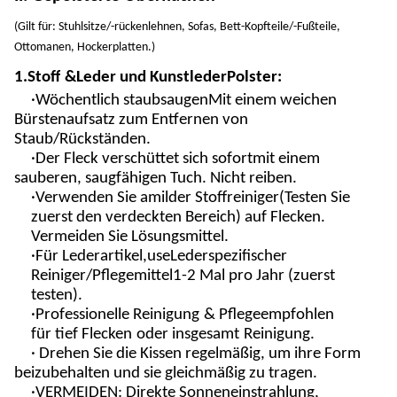
(
Gilt für: Stuhlsitze/-rückenlehnen, Sofas, Bett-Kopfteile/-Fußteile,
Ottomanen, Hockerplatten
.
)
1.
Stoff
&
Leder und Kunstleder
Polster:
·
Wöchentlich staubsaugen
Mit einem weichen
Bürstenaufsatz zum Entfernen von
Staub/Rückständen.
·
Der Fleck verschüttet sich sofort
mit einem
sauberen, saugfähigen Tuch. Nicht reiben.
·Verwenden Sie a
milder Stoffreiniger
(Testen Sie
zuerst den verdeckten Bereich) auf Flecken.
Vermeiden Sie Lösungsmittel.
·
Für Lederartikel,
u
se
Lederspezifischer
Reiniger/Pflegemittel
1-2 Mal pro Jahr (zuerst
testen).
·
Professionelle Reinigung
& Pflege
empfohlen
für
tief
Flecken
oder insgesamt
Reinigung.
· Drehen Sie die Kissen regelmäßig, um ihre Form
beizubehalten und sie gleichmäßig zu tragen.
·
VERMEIDEN
: Direkte Sonneneinstrahlung,