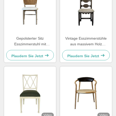
Gepolsterter Sitz
Vintage Esszimmerstühle
Esszimmerstuhl mit
aus massivem Holz
gewebter Rückenlehne,
48×57×105,5 cm, weich mit
leicht zu reinigen, bequem
geschnitztem Leiter-Rücken
Plaudern Sie Jetzt
Plaudern Sie Jetzt
für das Esszimmer
Video
Video