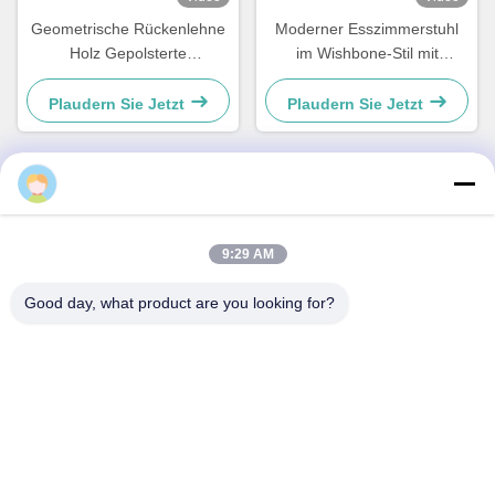
Geometrische Rückenlehne
Moderner Esszimmerstuhl
Holz Gepolsterte
im Wishbone-Stil mit
Esszimmerstühle Stilvolle
gewebtem Sitz und
Feuchtigkeitsbeständigkeit
Lederlehne
Plaudern Sie Jetzt
Plaudern Sie Jetzt
Schnelle Kontaktaufnahme
9:29 AM
Adresse
Good day, what product are you looking for?
Zimmer 209, Gebäude 6, Xingxing Road Nr. 8, Xingqiao
Straße, Bezirk Linping, Stadt Hangzhou, Provinz Zhejiang
Telefon
0086-137-57157075
E-Mail
info@trannel.net