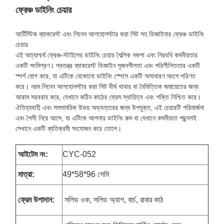
ফ্রেঞ্চ ডাইনিং চেয়ার
আর্টিস্টিক ব্যাকরেস্ট এবং লিনেন আপহোলস্টার করা সিট সহ ডিজাইনার ফ্রেঞ্চ ডাইনিং
চেয়ার
এই অত্যাশ্চর্য ফ্রেঞ্চ-স্টাইলের ডাইনিং চেয়ার শৈল্পিক নকশা এবং নিরবধি কমনীয়তার
একটি সংমিশ্রণ। স্বতন্ত্র ব্যাকরেস্ট ডিজাইন সৃজনশীলতা এবং পরিশীলিততার একটি
স্পর্শ যোগ করে, যা এটিকে যেকোনো ডাইনিং স্পেসে একটি অসাধারণ অংশে পরিণত
করে। নরম লিনেন আপহোলস্টার করা সিট দীর্ঘ খাবার বা নৈমিত্তিক জমায়েতের জন্য
আরাম সরবরাহ করে, যেখানে কঠিন কাঠের ফ্রেম স্থায়িত্ব এবং শক্তি নিশ্চিত করে।
ঐতিহ্যবাহী এবং সমসাময়িক উভয় অভ্যন্তরের জন্য উপযুক্ত, এই চেয়ারটি পরিমার্জনা
এবং শৈলী নিয়ে আসে, যা এটিকে আপনার ডাইনিং রুম বা যেখানে কমনীয়তা পছন্দসই
সেখানে একটি ব্যতিক্রমী সংযোজন করে তোলে।
আইটেম নং:
CYC-052
মাত্রা
:
49*58*96 সেমি
ফ্রেম উপাদান:
সলিড ওক, সলিড অ্যাশ, বার্চ, রাবার কাঠ