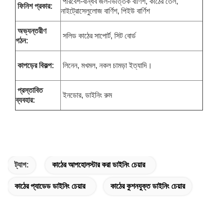
পরিবেশ-বান্ধব জল-ভিত্তিক বার্ণিশ, কাঠের তেল,
ফিনিশ প্রকার:
নাইট্রোসেলুলোজ বার্ণিশ, পিইউ বার্ণিশ
অভ্যন্তরীণ
সলিড কাঠের সাপোর্ট, সিট বোর্ড
গঠন:
কাপড়ের বিকল্প:
লিনেন, মখমল, নকল চামড়া ইত্যাদি।
প্রস্তাবিত
ইনডোর, ডাইনিং রুম
ব্যবহার:
ট্যাগ:
কাঠের আপহোলস্টার করা ডাইনিং চেয়ার
কাঠের প্যাডেড ডাইনিং চেয়ার
কাঠের কুশনযুক্ত ডাইনিং চেয়ার