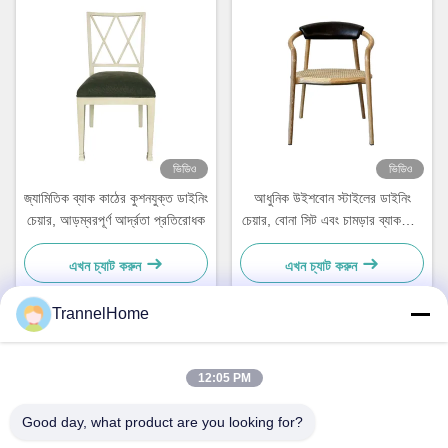
ভিডিও
ভিডিও
জ্যামিতিক ব্যাক কাঠের কুশনযুক্ত ডাইনিং
আধুনিক উইশবোন স্টাইলের ডাইনিং
চেয়ার, আড়ম্বরপূর্ণ আর্দ্রতা প্রতিরোধক
চেয়ার, বোনা সিট এবং চামড়ার ব্যাকরেস্ট
সহ
এখন চ্যাট করুন
এখন চ্যাট করুন
TrannelHome
দ্রুত যোগাযোগ
12:05 PM
ঠিকানা
Good day, what product are you looking for?