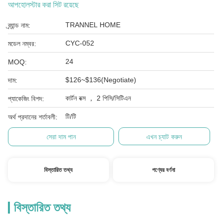
আপহোলস্টার করা সিট রয়েছে
TRANNEL HOME
ব্র্যান্ড নাম:
CYC-052
মডেল নম্বর:
24
MOQ:
$126~$136(Negotiate)
দাম:
কার্টন বক্স ， 2 পিসি/সিটিএন
প্যাকেজিং বিশদ:
টি/টি
অর্থ প্রদানের শর্তাবলী:
সেরা দাম পান
এখন চ্যাট করুন
বিস্তারিত তথ্য
পণ্যের বর্ণনা
বিস্তারিত তথ্য