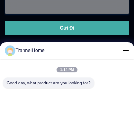
Gửi Đi
TrannelHome
Liên lạc nhanh
1:14 PM
Địa chỉ
Good day, what product are you looking for?
Phòng 209, Tòa nhà 6, Số 8 Đường Xingxing, Phố Xingqiao,
Quận Lâm Bình, Thành phố Hàng Châu, Tỉnh Chiết Giang
Điện thoại
0086-137-57157075
Email
info@trannel.net