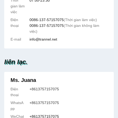
Thời
07:00-23:30
gian làm
việc
Điện
0086-137-57157075
(Thời gian làm việc)
thoại
0086-137-57157075
(Thời gian không làm
việc)
E-mail
info@trannel.net
liên lạc.
Ms. Juana
Điện
+8613757157075
thoại
WhatsA
+8613757157075
pp
WeChat
+8613757157075