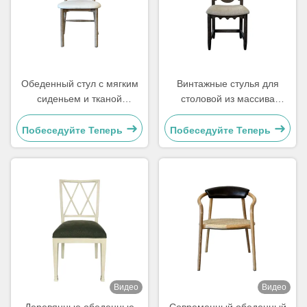
Обеденный стул с мягким
Винтажные стулья для
сиденьем и тканой
столовой из массива
спинкой, легкая чистка,
дерева 48x57x105,5 см,
удобный для столовой
мягкие, с резной спинкой в
Побеседуйте Теперь
Побеседуйте Теперь
виде лестницы
Видео
Видео
Деревянные обеденные
Современный обеденный