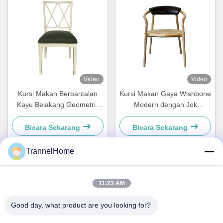
Video
Video
Kursi Makan Berbantalan
Kursi Makan Gaya Wishbone
Kayu Belakang Geometris
Modern dengan Jok
Tahan Kelembaban Bergaya
Anyaman dan Sandaran
Kulit
Bicara Sekarang
Bicara Sekarang
TrannelHome
Kontak Cepat
11:23 AM
Alamat
Good day, what product are you looking for?
Kamar 209, Gedung 6, No.8 Jalan Xingxing, Jalan Xingqiao,