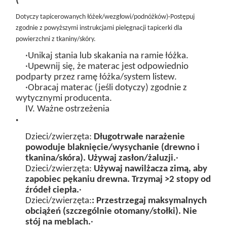
(
Dotyczy tapicerowanych łóżek/wezgłowi/podnóżków
)
·Postępuj
zgodnie z powyższymi instrukcjami pielęgnacji tapicerki dla
powierzchni z tkaniny/skóry.
·Unikaj stania lub skakania na ramie łóżka.
·Upewnij się, że materac jest odpowiednio
podparty przez ramę łóżka/system listew.
·Obracaj materac (jeśli dotyczy) zgodnie z
wytycznymi producenta.
IV. Ważne ostrzeżenia
·
Dzieci/zwierzęta:
Długotrwałe narażenie
powoduje blaknięcie/wysychanie (drewno i
tkanina/skóra). Używaj zasłon/żaluzji.
·
Dzieci/zwierzęta:
Używaj nawilżacza zimą, aby
zapobiec pękaniu drewna. Trzymaj >2 stopy od
źródeł ciepła.
·
Dzieci/zwierzęta:
:
Przestrzegaj maksymalnych
obciążeń (szczególnie otomany/stołki). Nie
stój na meblach.
·