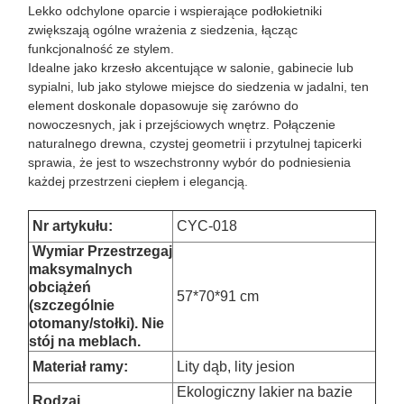
Lekko odchylone oparcie i wspierające podłokietniki
zwiększają ogólne wrażenia z siedzenia, łącząc
funkcjonalność ze stylem.
Idealne jako krzesło akcentujące w salonie, gabinecie lub
sypialni, lub jako stylowe miejsce do siedzenia w jadalni, ten
element doskonale dopasowuje się zarówno do
nowoczesnych, jak i przejściowych wnętrz. Połączenie
naturalnego drewna, czystej geometrii i przytulnej tapicerki
sprawia, że jest to wszechstronny wybór do podniesienia
każdej przestrzeni ciepłem i elegancją.
Nr artykułu:
CYC-018
Wymiar
Przestrzegaj
maksymalnych
obciążeń
57*70*91 cm
(szczególnie
otomany/stołki). Nie
stój na meblach.
Materiał ramy:
Lity dąb, lity jesion
Ekologiczny lakier na bazie
Rodzaj