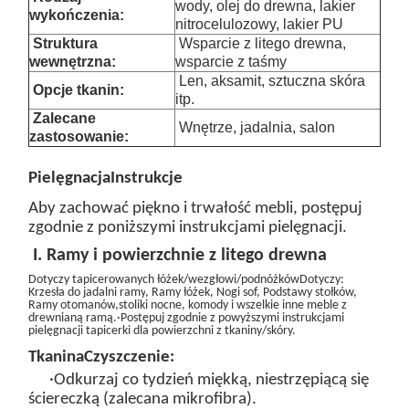
wody, olej do drewna, lakier
wykończenia:
nitrocelulozowy, lakier PU
Struktura
Wsparcie z litego drewna,
wewnętrzna:
wsparcie z taśmy
Len, aksamit, sztuczna skóra
Opcje tkanin:
itp.
Zalecane
Wnętrze, jadalnia, salon
zastosowanie:
Pielęgnacja
Instrukcje
Aby zachować piękno i trwałość mebli, postępuj
zgodnie z poniższymi instrukcjami pielęgnacji.
I. Ramy i powierzchnie z litego drewna
Dotyczy tapicerowanych łóżek/wezgłowi/podnóżków
Dotyczy:
Krzesła do jadalni
ramy
, Ramy łóżek, Nogi sof, Podstawy stołków,
Ramy otomanów
,stoliki nocne, komody i wszelkie inne meble z
drewnianą ramą.
·Postępuj zgodnie z powyższymi instrukcjami
pielęgnacji tapicerki dla powierzchni z tkaniny/skóry.
Tkanina
Czyszczenie:
·Odkurzaj co tydzień miękką, niestrzępiącą się
ściereczką (zalecana mikrofibra).