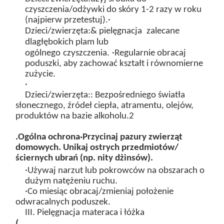
czyszczenia/odżywki do skóry
1-2 razy w roku
(najpierw przetestuj).
·
Dzieci/zwierzęta:
& pielęgnacja
zalecane
dla
głębokich
plam
lub
ogólnego
czyszczenia.
·Regularnie obracaj
poduszki, aby zachować kształt i równomierne
zużycie.
·
Dzieci/zwierzęta:
: Bezpośredniego światła
słonecznego, źródeł ciepła, atramentu, olejów,
produktów na bazie alkoholu.
2
.
Ogólna ochrona
·Przycinaj pazury zwierząt
domowych. Unikaj ostrych przedmiotów/
ściernych ubrań (np. nity dżinsów).
·Używaj narzut lub pokrowców na obszarach o
dużym natężeniu ruchu.
·Co miesiąc obracaj/zmieniaj położenie
odwracalnych poduszek.
III. Pielęgnacja materaca i łóżka