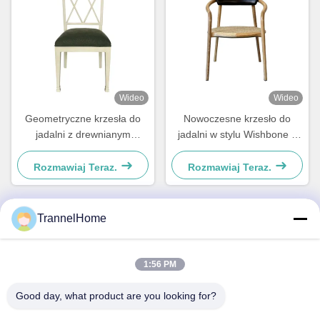
Wideo
Wideo
Geometryczne krzesła do
Nowoczesne krzesło do
jadalni z drewnianym
jadalni w stylu Wishbone z
oparciem i poduszkami,
plecionym siedziskiem i
stylowe i odporne na wilgoć
skórzanym oparciem
Rozmawiaj Teraz.
Rozmawiaj Teraz.
TrannelHome
Szybki kontakt
1:56 PM
Adres
Good day, what product are you looking for?
Pokój 209, Budynek 6, nr 8 Xingxing Road, Ulica Xingqiao,
Dzielnica Linping, Miasto Hangzhou, Prowincja Zhejiang