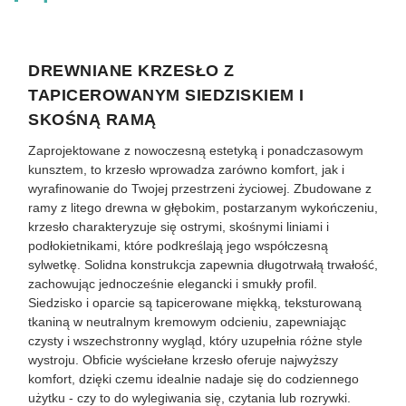
DREWNIANE KRZESŁO Z
TAPICEROWANYM SIEDZISKIEM I
SKOŚNĄ RAMĄ
Zaprojektowane z nowoczesną estetyką i ponadczasowym
kunsztem, to krzesło wprowadza zarówno komfort, jak i
wyrafinowanie do Twojej przestrzeni życiowej. Zbudowane z
ramy z litego drewna w głębokim, postarzanym wykończeniu,
krzesło charakteryzuje się ostrymi, skośnymi liniami i
podłokietnikami, które podkreślają jego współczesną
sylwetkę. Solidna konstrukcja zapewnia długotrwałą trwałość,
zachowując jednocześnie elegancki i smukły profil.
Siedzisko i oparcie są tapicerowane miękką, teksturowaną
tkaniną w neutralnym kremowym odcieniu, zapewniając
czysty i wszechstronny wygląd, który uzupełnia różne style
wystroju. Obficie wyściełane krzesło oferuje najwyższy
komfort, dzięki czemu idealnie nadaje się do codziennego
użytku - czy to do wylegiwania się, czytania lub rozrywki.