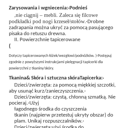
Zarysowania i wgniecenia:
·Podnieś
nie ciągnij – mebli. Zaleca się filcowe
,
podkładki pod nogi krzeseł/stołów.
·Drobne
zadrapania można ukryć za pomocą pasującego
pisaka do retuszu drewna.
II. Powierzchnie tapicerowane
(
Dotyczy tapicerowanych łóżek/wezgłowi/podnóżków
.
)
·Postępuj
zgodnie z powyższymi instrukcjami pielęgnacji tapicerki dla
powierzchni z tkaniny/skóry.
Tkanina
&
Skóra i sztuczna skóra
Tapicerka:
·
Dzieci/zwierzęta:
za pomocą miękkiej szczotki,
aby usunąć kurz/zanieczyszczenia.
·
Dzieci/zwierzęta:
czystą, chłonną szmatką. Nie
pocieraj.
·Użyj
łagodnego środka do czyszczenia
tkanin
(najpierw przetestuj ukryty obszar) do
plam. Unikaj rozpuszczalników.
·
Dzieci/zwierzęta:
u
żyj
środka do