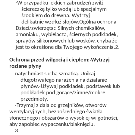
·W przypadku lekkich zabrudzeń zwilż
ściereczkę
tylko wodą
lub
specjalnym
środkiem do drewna
. Wytrzyj
delikatnie
wzdłuż słojów
.
Ogólna ochrona
Dzieci/zwierzęta:
: Silnych chemikaliów,
amoniaku, wybielacza, ściernych podkładek,
sprayów silikonowych lub wosków, chyba że
jest to określone dla Twojego wykończenia.
2.
Ochrona przed wilgocią i ciepłem:
·Wytrzyj
rozlane płyny
natychmiast
suchą szmatką. Unikaj
długotrwałego narażenia na działanie
płynów.
·Używaj podkładek, podstawek lub
podkładek pod gorące/zimne/mokre
przedmioty.
·Trzymaj z dala od grzejników, otworów
wentylacyjnych, bezpośredniego światła
słonecznego i obszarów o wysokiej wilgotności,
aby zapobiec wypaczeniu/blaknięciu.
3.