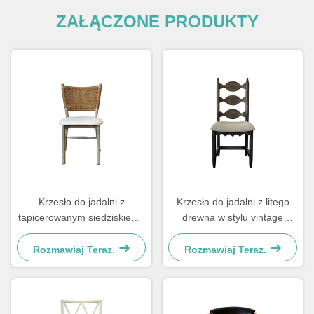
ZAŁĄCZONE PRODUKTY
Krzesło do jadalni z
Krzesła do jadalni z litego
tapicerowanym siedziskiem i
drewna w stylu vintage
plecionym oparciem, łatwe w
48×57×105,5cm, miękkie z
czyszczeniu, wygodne do
rzeźbionym oparciem
Rozmawiaj Teraz.
Rozmawiaj Teraz.
jadalni
drabinkowym