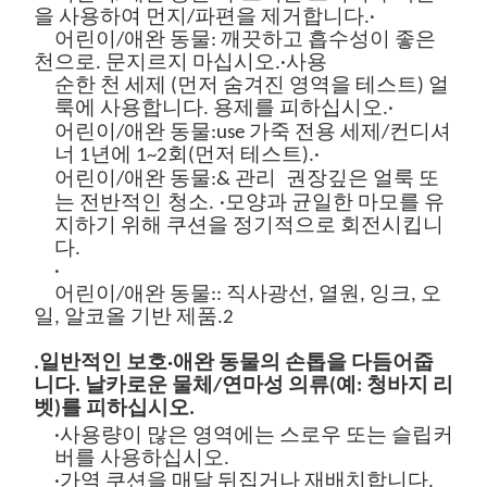
을 사용하여 먼지/파편을 제거합니다.
·
어린이/애완 동물:
깨끗하고 흡수성이 좋은
천으로. 문지르지 마십시오.
·사용
순한 천 세제
(먼저 숨겨진 영역을 테스트) 얼
룩에 사용합니다. 용제를 피하십시오.
·
어린이/애완 동물:
u
se
가죽 전용 세제/컨디셔
너
1년에 1~2회(먼저 테스트).
·
어린이/애완 동물:
& 관리
권장
깊은
얼룩
또
는 전반적인
청소.
·모양과 균일한 마모를 유
지하기 위해 쿠션을 정기적으로 회전시킵니
다.
·
어린이/애완 동물:
: 직사광선, 열원, 잉크, 오
일, 알코올 기반 제품.
2
.
일반적인 보호
·애완 동물의 손톱을 다듬어줍
니다. 날카로운 물체/연마성 의류(예: 청바지 리
벳)를 피하십시오.
·사용량이 많은 영역에는 스로우 또는 슬립커
버를 사용하십시오.
·가역 쿠션을 매달 뒤집거나 재배치합니다.