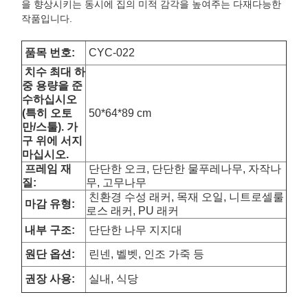
을 향상시키는 동시에 집의 미적 감각을 높여주는 다재다능한
작품입니다.
품목 번호:
CYC-022
치수
최대 하
중 용량을 준
수하십시오
(특히 오토
50*64*89 cm
만/스툴). 가
구 위에 서지
마십시오.
프레임 재
단단한 오크, 단단한 물푸레나무, 자작나
질:
무, 고무나무
친환경 수성 래커, 목재 오일, 니트로셀룰
마감 유형:
로스 래커, PU 래커
내부 구조:
단단한 나무 지지대
원단 옵션:
린넨, 벨벳, 인조 가죽 등
권장 사용:
실내, 식당