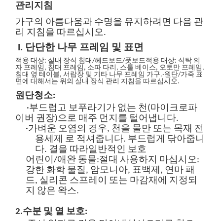
관리
지침
가구의 아름다움과 수명을 유지하려면 다음 관
리 지침을 따르십시오.
I. 단단한 나무 프레임 및 표면
적용 대상: 실내 장식 침대/헤드보드/풋보드
적용 대상: 식탁 의
자
프레임
, 침대 프레임, 소파 다리, 스툴 베이스, 오토만 프레임
,
침대 옆 테이블, 서랍장 및 기타 나무 프레임 가구.
·원단/가죽 표
면에 대해서는 위의 실내 장식 관리 지침을 따르십시오.
원단
청소:
·부드럽고 보푸라기가 없는 천(마이크로파
이버 권장)으로 매주 먼지를 털어냅니다.
·가벼운 오염의 경우, 천을
물만
또는
목재 전
용
세제
로 적셔줍니다. 부드럽게 닦아줍니
다.
결을 따라
일반적인 보호
어린이/애완 동물:
절대 사용하지 마십시오
:
강한 화학 물질, 암모니아, 표백제, 연마 패
드, 실리콘 스프레이 또는 마감재에 지정되
지 않은 왁스.
2.
수분 및 열 보호: