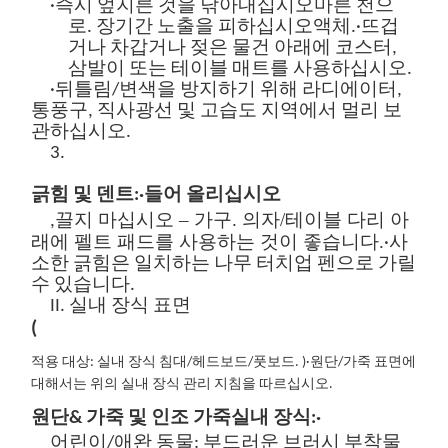
·즉시 엎지른 것을 닦아내십시오
마른 천으
로. 장기간 노출을 피하십시오
액체.
·뜨겁
거나 차갑거나 젖은 물건 아래에 코스터,
삼발이 또는 테이블 매트를 사용하십시오.
·뒤틀림/변색을 방지하기 위해 라디에이터,
통풍구, 직사광선 및 고습도 지역에서 멀리 보
관하십시오.
3.
긁힘 및 덴트:
·들어 올리십시오
끌지 마십시오 – 가구. 의자/테이블 다리 아
,
래에 펠트 패드를 사용하는 것이 좋습니다.
·사
소한 긁힘은 일치하는 나무 터치업 펜으로 가릴
수 있습니다.
II. 실내 장식 표면
(
적용 대상: 실내 장식 침대/헤드보드/풋보드
.
)
·원단/가죽 표면에
대해서는 위의 실내 장식 관리 지침을 따르십시오.
원단
&
가죽 및 인조 가죽
실내 장식:
·
어린이/애완 동물:
부드러운 브러시 부착물