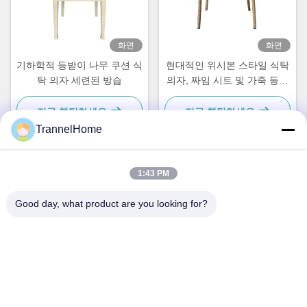
화면
화면
기하학적 등받이 나무 쿠션 식
현대적인 위시본 스타일 식탁
탁 의자 세련된 방습
의자, 짜임 시트 및 가죽 등받
이
지금 챗팅하세요
지금 챗팅하세요
TrannelHome
1:43 PM
빠른 연락
Good day, what product are you looking for?
주소
6동 209호, 항저우시 린핑구 싱차오 가, 싱싱 로 8번지, 저장성
Tel
0086-137-57157075