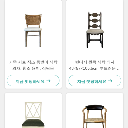
가죽 시트 직조 등받이 식탁
빈티지 원목 식탁 의자
의자, 청소 용이, 식당용
48×57×105.5cm 부드러운 조
각 사다리 등받이
지금 챗팅하세요
지금 챗팅하세요