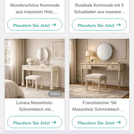
Wunderschöne Kommode
Rustikale Kommode mit 3
aus massivem Holz,
Schubladen aus massivem
Sideboard-Buffet-Schrank
Holz, modernes Design mit
aus Natureiche
geschnitzten Details
Plaudern Sie Jetzt
Plaudern Sie Jetzt
Video
Lunara Massivholz-
Französischer Stil
Schminktisch mit
Massivholz Schminktisch mit
integriertem Rundspiegel
Schubladen 120×45×75 cm
und geräumigen Schubladen
Eleganter Schminktisch
Plaudern Sie Jetzt
Plaudern Sie Jetzt