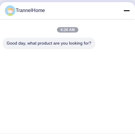
TrannelHome
Schnelle Kontaktaufnahme
6:26 AM
Adresse
Good day, what product are you looking for?
Zimmer 209, Gebäude 6, Xingxing Road Nr. 8, Xingqiao
Straße, Bezirk Linping, Stadt Hangzhou, Provinz Zhejiang
Telefon
0086-137-57157075
E-Mail
info@trannel.net
Privacy policy
|
Sitemap
| Gute Qualität Chinas Massivholz-
Esszimmerstühle mit Polsterung Lieferant. Copyright-© 2025-