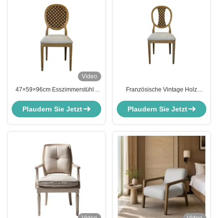
Video
47×59×96cm Esszimmerstühle
Französische Vintage Holz
aus Massivholz mit Polsterung,
Esszimmerstühle mit
französischer Esszimmerstuhl mit
gemustertem Rücken
Plaudern Sie Jetzt
Plaudern Sie Jetzt
ovalem Rücken