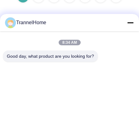
TrannelHome
Schnelle Kontaktaufnahme
8:34 AM
Adresse
Good day, what product are you looking for?
Zimmer 209, Gebäude 6, Xingxing Road Nr. 8, Xingqiao
Straße, Bezirk Linping, Stadt Hangzhou, Provinz Zhejiang
Telefon
0086-137-57157075
E-Mail
info@trannel.net