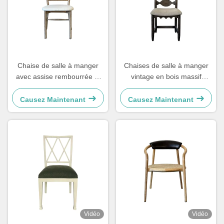
Chaise de salle à manger
Chaises de salle à manger
avec assise rembourrée et
vintage en bois massif
dossier tissé, facile à
48×57×105,5cm,
nettoyer et confortable
rembourrées avec dossier
Causez Maintenant
Causez Maintenant
échelle sculpté
Vidéo
Vidéo