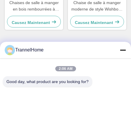
Chaises de salle à manger
Chaise de salle à manger
en bois rembourrées à
moderne de style Wishbone
dossier géométrique,
avec assise tissée et dossier
élégantes et résistantes à
en cuir
Causez Maintenant
Causez Maintenant
l'humidité
TrannelHome
Contactez rapidement
Adresse
2:06 AM
Chambre 209, Bâtiment 6, No.8, Route Xingxing, Quartier
Good day, what product are you looking for?
Xingqiao, District de Linping, Ville de Hangzhou, Province du
Zhejiang
Téléphone
0086-137-57157075
Email
info@trannel.net