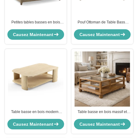
Petites tables basses en bois
Pouf Ottoman de Table Basse
massif
Capitonnée Rembourrée au
Design Moderne avec Étagère en
Causez Maintenant
Causez Maintenant
Bois
Table basse en bois moderne
Table basse en bois massif et
120×65×43cm, peu encombrante,
verre avec étagère de rangement
avec étagère ouverte
ouverte - Table centrale rustique
Causez Maintenant
Causez Maintenant
de salon de ferme