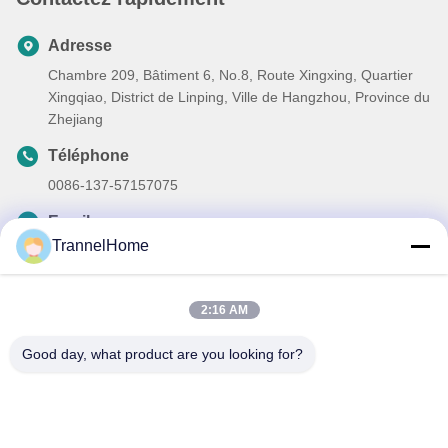
Adresse
Chambre 209, Bâtiment 6, No.8, Route Xingxing, Quartier
Xingqiao, District de Linping, Ville de Hangzhou, Province du
Zhejiang
Téléphone
0086-137-57157075
Email
TrannelHome
info@trannel.net
2:16 AM
Good day, what product are you looking for?
Politique en matière de protection de la vie privée
|
Plan du
site
| Bonne qualité de la Chine Chaises de salle à manger
rembourrées en bois massif Fournisseur. © de Copyright 2025-
2026 Hangzhou Trannelhome Co.,Ltd. . Tous droits réservés.