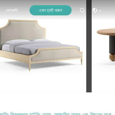
এখন চ্যাট করুন
কেনাকাটা
কার্টেড স্লিপকভার ডাইনিং চেয়ার, আচ্ছাদিত আসন এবং পিছনের অংশ