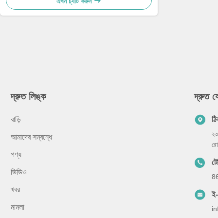
এখন চ্যাট করুন
দ্রুত লিঙ্ক
দ্রুত 
বাড়ি
ঠি
২০
আমাদের সম্বন্ধে
রো
পণ্য
ট
ভিডিও
8
খবর
ই
মামলা
i