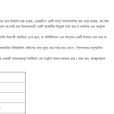
 রেখে ডিজাইন করা হয়েছে, চেয়ারটিতে একটি সম্পূর্ণ আপহোলস্টার করা ফ্রেম রয়েছে, যার উচ্চ
্র্যাপ সহ তৈরি করা স্লিপকভারটি একটি আকর্ষণীয় সিলুয়েট তৈরি করে যা ক্লাসিক এবং আধুনিক
স্কার্টের বিবরণটি পাগুলিকে ঢেকে রাখে, যা পরিশীলিততা এবং উষ্ণতার একটি উপাদান যোগ করে যা
নকি সমসাময়িক মিনিমালিস্ট সেটিংসের সাথে যুক্ত করা সহজ করে তোলে। স্লিপকভার-অনুপ্রাণিত
ার চেয়ারটি অনাড়ম্বরপূর্ণ কমনীয়তা এবং দৈনন্দিন আরাম সরবরাহ করে। যারা নরম, আমন্ত্রণমূলক
শ