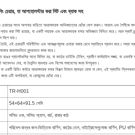
নিং চেয়ার, যা আপহোলস্টার করা সিট এবং ব্যাক সহ
ং চেয়ারের সাথে আপনার বাড়িতে আরামদায়ক আভিজাত্যের ছোঁয়া যোগ করুন। আরাম এবং শৈলীকে মাথায়
 প্যাড করা সিট রয়েছে, যা একটি সহায়ক এবং আরামদায়ক বসার অভিজ্ঞতা নিশ্চিত করে। নরম স্কার্ট ড
ে মিশে যায়।
 তৈরি, এই চেয়ারটি পরিশীলিত এবং আমন্ত্রণমূলক চেহারা বজায় রেখে স্থায়িত্ব প্রদান করে। লম্বা 
 থাকার জায়গাগুলিতে সুন্দরভাবে কাজ করে।
্তৃত রঙের প্যালেটগুলির সাথে মিলিত হয়, যা কাঠের ডাইনিং টেবিল, গ্রামীণ ফার্মহাউস সজ্জা, বা এম
 আবেদনও দেয়, যা দৈনন্দিন ব্যবহার এবং বিশেষ সমাবেশের জন্য উপযুক্ত।
়ার বা একটি রিডিং কর্নারে আরামদায়ক বসার বিকল্প হিসাবে ব্যবহৃত হোক না কেন, এই স্কার্টেড স্লিপকভ
্য এটি অপরিহার্য, যা রোমান্সের ছোঁয়া দেয়।
TR-H001
54×64×91.5 সেমি
সলিড ওক, সলিড অ্যাশ, বার্চ, রাবার কাঠ
পরিবেশ-বান্ধব জল-ভিত্তিক বার্ণিশ, কাঠের তেল, নাইট্রোসেলুলোজ বার্ণিশ, PU বার্ণি