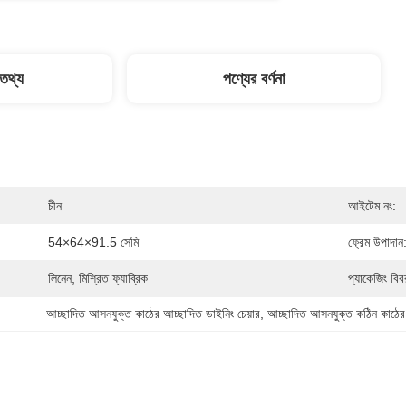
 তথ্য
পণ্যের বর্ণনা
চীন
আইটেম নং:
54×64×91.5 সেমি
ফ্রেম উপাদান
লিনেন, মিশ্রিত ফ্যাব্রিক
প্যাকেজিং বিব
আচ্ছাদিত আসনযুক্ত কাঠের আচ্ছাদিত ডাইনিং চেয়ার
, 
আচ্ছাদিত আসনযুক্ত কঠিন কাঠের 