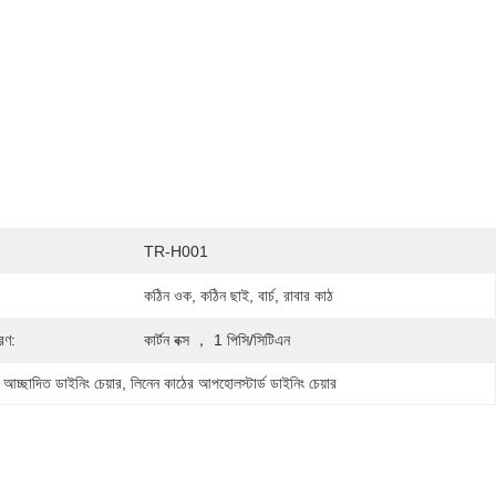
TR-H001
:
কঠিন ওক, কঠিন ছাই, বার্চ, রাবার কাঠ
রণ:
কার্টন বক্স ， 1 পিসি/সিটিএন
আচ্ছাদিত ডাইনিং চেয়ার
, 
লিনেন কাঠের আপহোলস্টার্ড ডাইনিং চেয়ার