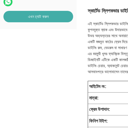
স্কার্টেড স্লিপকভার ডাই
এখন চ্যাট করুন
এই স্কার্টেড স্লিপকভার ডাইনি
কুশনযুক্ত ব্যাক এবং উদারভাবে
উভয় অভ্যন্তরের সাথে অনায়াস
একটি মজবুত কাঠের ফ্রেম দিয়ে
ডাইনিং রুম, বেডরুম বা সাধারণ
এর বহুমুখী ধূসর ফ্যাব্রিক বিস
ডিজাইনটি এটিকে একটি কালজয়ী
ডাইনিং চেয়ার, অ্যাকসেন্ট চেয
আসবাবপত্র ভালোবাসেন তাদের জন
আইটেম নং:
মাত্রা
:
ফ্রেম উপাদান:
ফিনিশ টাইপ: