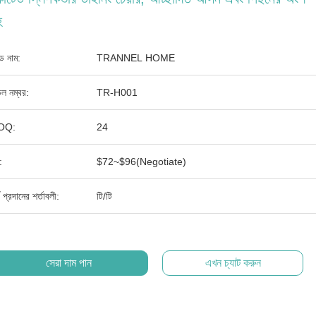
হ
যান্ড নাম:
TRANNEL HOME
ল নম্বর:
TR-H001
OQ:
24
:
$72~$96(Negotiate)
থ প্রদানের শর্তাবলী:
টি/টি
সেরা দাম পান
এখন চ্যাট করুন