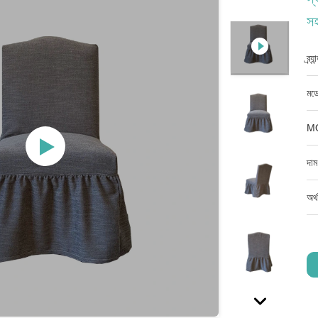
স
ব্র্
মডে
M
দাম
অর্