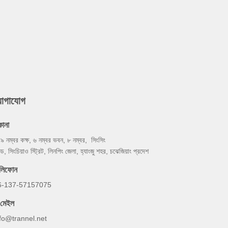
যোগাযোগ
কানা
৯ নম্বর কক্ষ, ৬ নম্বর ভবন, ৮ নম্বর, সিংসিং
ড, সিংচিয়াও স্ট্রিট, লিনপিং জেলা, হ্যাংজু শহর, চঝেজিয়াং প্রদেশ
েলিফোন
6-137-57157075
-মেইল
nfo@trannel.net