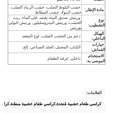
خشب البلوط الصلب، خشب الرماد الصلب،
مادة الإطار:
خشب البتولا، خشب المطاط
ورنيش صديق للبيئة يعتمد على الماء، زيت
نوع
الخشب، ورنيش النيتروسليلوز، ورنيش البولي
التشطيب:
يوريثين
الهيكل
دعم من الخشب الصلب، لوح المقعد
الداخلي:
خيارات
الكتان، المخمل، الجلد الصناعي، إلخ.
القماش:
الاستخدام
داخلي، غرفة الطعام
الموصى به:
العلامات:
كراسي طعام خشبية مُنجدة,كراسي طعام خشبية مبطنة,كراسي