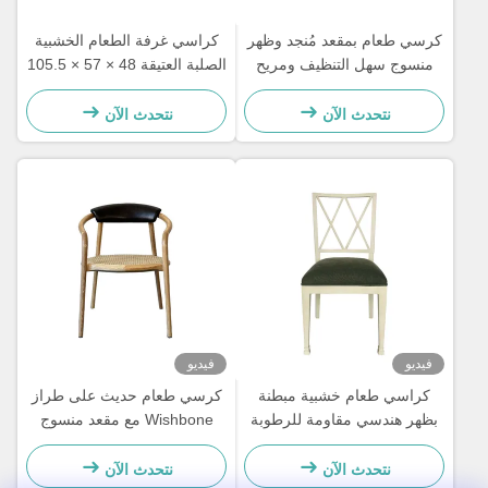
كرسي طعام بمقعد مُنجد وظهر
كراسي غرفة الطعام الخشبية
منسوج سهل التنظيف ومريح
الصلبة العتيقة 48 × 57 × 105.5
لغرفة الطعام
سم ناعمة مع ظهر سلم منحوت
نتحدث الآن
نتحدث الآن
فيديو
فيديو
كراسي طعام خشبية مبطنة
كرسي طعام حديث على طراز
بظهر هندسي مقاومة للرطوبة
Wishbone مع مقعد منسوج
ومسند ظهر من الجلد
نتحدث الآن
نتحدث الآن