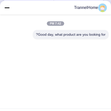
TrannelHome
اتصال سريع
7:42 PM
العنوان
Good day, what product are you looking for?
الغرفة 209، المبنى 6، رقم 8 طريق شينغشينغ، شارع شينغتشياو،
منطقة لينبينغ، مدينة هانغتشو، مقاطعة تشجيانغ
الهاتف
0086-137-57157075
البريد الإلكتروني
info@trannel.net
سياسة الخصوصية
|
خريطة الموقع
| الصين جودة جيدة كراسي طعام