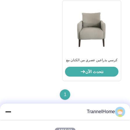
كرسي بذراعين عصري من الكتان مع
حماية من الأشعة فوق البنفسجية
ومقاوم للأتربة 72*87*84 سم
نتحدث الآن
1
TrannelHome
اتصال سريع