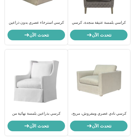
كراسي بلمسة عتيقة منجدة، كرسي
كرسي استرخاء عصري بدون ذراعين
استرخاء مخملي منجد مع تفاصيل
بتنجيد من القماش المخملي الناعم
مرصعة
54*67*60 سم مريح
نتحدث الآن
نتحدث الآن
كرسي نادي عصري ومفروش، مريح،
كرسي بذراعين بلمسة نهائية من
مع وسادة مقعد عميقة
الكتان الأنيق سهل التنظيف ويدوم
طويلاً
نتحدث الآن
نتحدث الآن