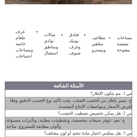
غرف
فنادق
صالات
مساحات
مطاعم،
طعام
بوتيك
نوادي
معيشة
مقاهي
خاصة
وغرف
ومناطق
مفتوحة
وبيسترو
ومساحات
ضيوف
استقبال
اجتماعات
الأسئلة الشائعة
س 1: مم يتكون الإطار؟
ج: يتميز بإطار من الخشب الصلب. يجب تأكيد نوع الخشب الدقيق وفقًا
لعرض الأسعار ومواصفات الإنتاج المعتمدة.
س 2: هل يمكن تخصيص تشطيب الخشب؟
ج: نعم. تتوفر صبغات مخصصة، وتشطيبات مطلية، وتأثيرات مغسولة،
وألوان مطابقة للمشروع.
متاحة.
س 3: هل يمكنني اختيار مادة تنجيد أو لون مختلف؟