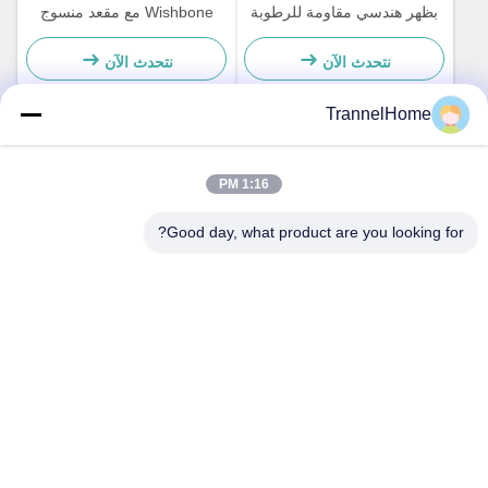
بظهر هندسي مقاومة للرطوبة
Wishbone مع مقعد منسوج
ومسند ظهر من الجلد
نتحدث الآن
نتحدث الآن
TrannelHome
اتصال سريع
1:16 PM
Good day, what product are you looking for?
العنوان
الغرفة 209، المبنى 6، رقم 8 طريق شينغشينغ، شارع شينغتشياو،
منطقة لينبينغ، مدينة هانغتشو، مقاطعة تشجيانغ
الهاتف
0086-137-57157075
البريد الإلكتروني
info@trannel.net