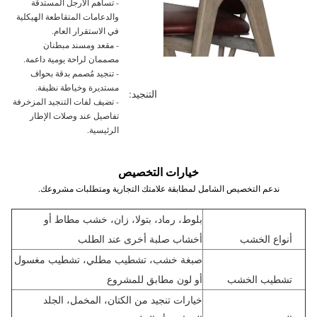
- تساهم الأرجل المستدقة
والدعامات المتقاطعة الهيكلية
في الاستقرار العام.
- مقعد ومسند مبطنان
مصممان لراحة يومية داعمة.
- تنجيد مُصمم بدقة بحواف
مستديرة وخياطة نظيفة.
التنجيد:
- تضيف لفات التنجيد المزخرفة
تفاصيل عند وصلات الإطار
الرئيسية.
خيارات التخصيص
ندعم التخصيص الشامل لمطابقة علامتك التجارية ومتطلبات مشروعك.
بلوط، رماد، بتولا، زان، خشب مطاط أو
أنواع الخشب
أخشاب صلبة أخرى عند الطلب
صبغة خشب، تشطيب مطلي، تشطيب مغسول
تشطيب الخشب
أو لون مطابق للمشروع
خيارات تنجيد من الكتان، المخمل، الجلد