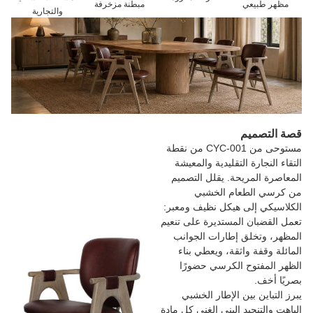
مظهر طبيعي
مبطنة مزخرفة
والتجارية
قصة التصميم
مستوحى من CYC-001 من نقطة
التقاء النجارة التقليدية والمعيشة
المعاصرة المريحة. يقلل التصميم
من كرسي الطعام الخشبي
الكلاسيكي إلى هيكل نظيف ومعبر:
تعمل القضبان المستديرة على تنعيم
المظهر، وتخلق إطارات الجوانب
المائلة وقفة واثقة، ويعطي بناء
الظهر المفتوح الكرسي حضورًا
بصريًا أخف.
يبرز التباين بين الإطار الخشبي
الباهت والتنجيد البني الغني كل مادة