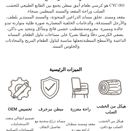
CYC-001 هو كرسي طعام أنيق مبطن يجمع بين الطابع الطبيعي للخشب
الصلب وراحة المقعد والمسند المبطنين بسخاء.
مقعد ومسند.
تخلق مساند الذراعين المنحوتة، والمسند المستدير بلطف،
والأرجل المستدقة، والدعامات الخلفية المعمارية صورة ظلية متوازنة تبدو
خالدة ومميزة. معروضة
بتشطيب خشبي فاتح ومتآكل وتنجيد بني داكن،
يضفي الكرسي دفئًا وعمقًا بصريًا على مساحات تناول الطعام. المساند
الداعمة
والأسطح المبطنة
تجعلها مناسبة لتناول الطعام المريح والمحادثات
والجلوس الممتد.
الميزات الرئيسية
هيكل من الخشب
راحة معززة
مبطن مزخرف
تخصيص OEM
الصلب
تصميم انتقالي متعدد
هيكل من الخشب
مساند ذراع منحنية مع
مقعد ومسند مبطنان
الاستخدامات
الصلب مع دافئ،
تفاصيل التفاف
لراحة معززة
للمساحات السكنية