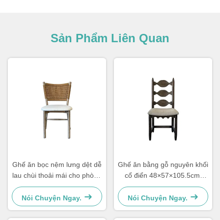
Sản Phẩm Liên Quan
Ghế ăn bọc nệm lưng dệt dễ
Ghế ăn bằng gỗ nguyên khối
lau chùi thoải mái cho phòng
cổ điển 48×57×105.5cm,
ăn
mềm mại với lưng tựa hình
thang chạm khắc
Nói Chuyện Ngay.
Nói Chuyện Ngay.