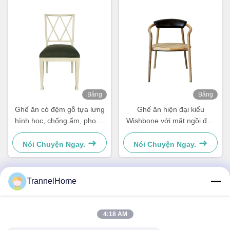
Băng
Băng
hình
hình
Ghế ăn có đệm gỗ tựa lưng
Ghế ăn hiện đại kiểu
hình học, chống ẩm, phong
Wishbone với mặt ngồi đan
cách
và lưng tựa da
Nói Chuyện Ngay.
Nói Chuyện Ngay.
TrannelHome
Liên lạc nhanh
4:18 AM
Địa chỉ