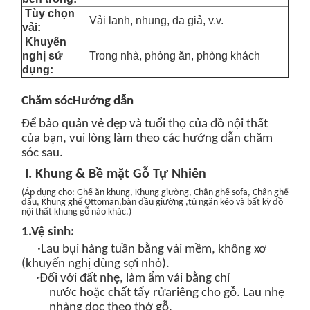
Tùy chọn
Vải lanh, nhung, da giả, v.v.
vải:
Khuyến
nghị sử
Trong nhà, phòng ăn, phòng khách
dụng:
Chăm sóc
Hướng dẫn
Để bảo quản vẻ đẹp và tuổi thọ của đồ nội thất
của bạn, vui lòng làm theo các hướng dẫn chăm
sóc sau.
I. Khung & Bề mặt Gỗ Tự Nhiên
(
Áp dụng cho: Ghế ăn
khung
, Khung giường, Chân ghế sofa, Chân ghế
đẩu, Khung ghế Ottoman
,bàn đầu giường ,tủ ngăn kéo và bất kỳ đồ
nội thất khung gỗ nào khác.
)
1.
Vệ sinh:
·Lau bụi hàng tuần bằng vải mềm, không xơ
(khuyến nghị dùng sợi nhỏ).
·Đối với đất nhẹ, làm ẩm vải bằng
chỉ
nước
hoặc
chất tẩy rửa
riêng cho gỗ
. Lau nhẹ
nhàng
dọc theo thớ gỗ
.