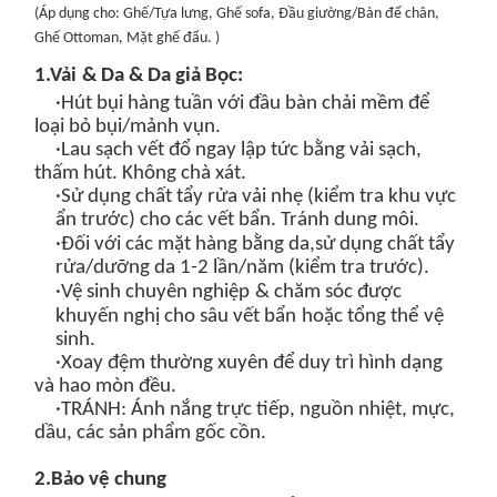
(
Áp dụng cho: Ghế/Tựa lưng, Ghế sofa, Đầu giường/Bàn để chân,
Ghế Ottoman, Mặt ghế đẩu
.
)
1.
Vải
&
Da & Da giả
Bọc:
·
Hút bụi hàng tuần
với đầu bàn chải mềm để
loại bỏ bụi/mảnh vụn.
·
Lau sạch vết đổ ngay lập tức
bằng vải sạch,
thấm hút. Không chà xát.
·Sử dụng
chất tẩy rửa vải nhẹ
(kiểm tra khu vực
ẩn trước) cho các vết bẩn. Tránh dung môi.
·
Đối với các mặt hàng bằng da,
s
ử dụng
chất tẩy
rửa/dưỡng da
1-2 lần/năm (kiểm tra trước).
·
Vệ sinh chuyên nghiệp
& chăm sóc
được
khuyến nghị cho
sâu
vết bẩn
hoặc tổng thể
vệ
sinh.
·Xoay đệm thường xuyên để duy trì hình dạng
và hao mòn đều.
·
TRÁNH
: Ánh nắng trực tiếp, nguồn nhiệt, mực,
dầu, các sản phẩm gốc cồn.
2
.
Bảo vệ chung