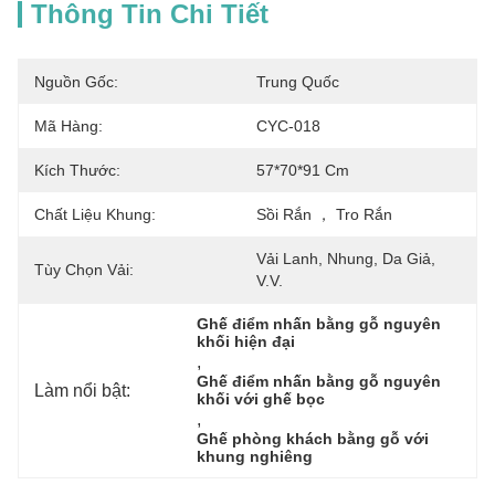
Thông Tin Chi Tiết
Nguồn Gốc:
Trung Quốc
Mã Hàng:
CYC-018
Kích Thước:
57*70*91 Cm
Chất Liệu Khung:
Sồi Rắn ， Tro Rắn
Vải Lanh, Nhung, Da Giả, 
Tùy Chọn Vải:
V.v.
Ghế điểm nhấn bằng gỗ nguyên 
khối hiện đại
, 
Ghế điểm nhấn bằng gỗ nguyên 
Làm nổi bật:
khối với ghế bọc
, 
Ghế phòng khách bằng gỗ với 
khung nghiêng