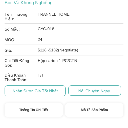
Bọc Và Khung Nghiêng
Tên Thương
TRANNEL HOME
Hiệu:
CYC-018
Số Mẫu:
24
MOQ:
$118~$132(Negotiate)
Giá:
Chi Tiết Đóng
Hộp carton 1 PC/CTN
Gói:
Điều Khoản
T/T
Thanh Toán:
Nhận Được Giá Tốt Nhất
Nói Chuyện Ngay.
Thông Tin Chi Tiết
Mô Tả Sản Phẩm