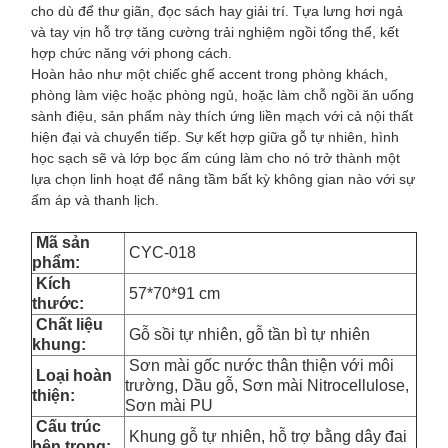
cho dù để thư giãn, đọc sách hay giải trí. Tựa lưng hơi ngả
và tay vịn hỗ trợ tăng cường trải nghiệm ngồi tổng thể, kết
hợp chức năng với phong cách.
Hoàn hảo như một chiếc ghế accent trong phòng khách,
phòng làm việc hoặc phòng ngủ, hoặc làm chỗ ngồi ăn uống
sành điệu, sản phẩm này thích ứng liền mạch với cả nội thất
hiện đại và chuyển tiếp. Sự kết hợp giữa gỗ tự nhiên, hình
học sạch sẽ và lớp bọc ấm cúng làm cho nó trở thành một
lựa chọn linh hoạt để nâng tầm bất kỳ không gian nào với sự
ấm áp và thanh lịch.
Mã sản
CYC-018
phẩm:
Kích
57*70*91 cm
thước
:
Chất liệu
Gỗ sồi tự nhiên, gỗ tần bì tự nhiên
khung:
Sơn mài gốc nước thân thiện với môi
Loại hoàn
trường, Dầu gỗ, Sơn mài Nitrocellulose,
thiện:
Sơn mài PU
Cấu trúc
Khung gỗ tự nhiên, hỗ trợ bằng dây đai
bên trong: