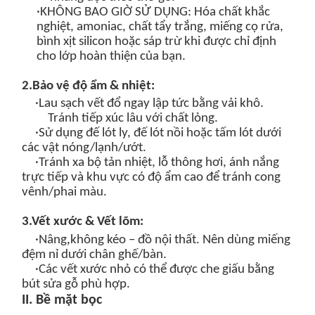
·
KHÔNG BAO GIỜ SỬ DỤNG
: Hóa chất khắc
nghiệt, amoniac, chất tẩy trắng, miếng cọ rửa,
bình xịt silicon hoặc sáp trừ khi được chỉ định
cho lớp hoàn thiện của bạn.
2.
Bảo vệ độ ẩm & nhiệt:
·Lau sạch vết đổ
ngay lập tức
bằng vải khô.
Tránh tiếp xúc lâu với
chất lỏng.
·Sử dụng đế lót ly, đế lót nồi hoặc tấm lót dưới
các vật nóng/lạnh/ướt.
·Tránh xa bộ tản nhiệt, lỗ thông hơi, ánh nắng
trực tiếp và khu vực có độ ẩm cao để tránh cong
vênh/phai màu.
3.
Vết xước & Vết lõm:
,
·Nâng
không kéo – đồ nội thất. Nên dùng miếng
đệm nỉ dưới chân ghế/bàn.
·Các vết xước nhỏ có thể được che giấu bằng
bút sửa gỗ phù hợp.
II. Bề mặt bọc