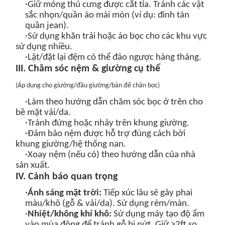
·Giữ móng thú cưng được cắt tỉa. Tránh các vật
sắc nhọn/quần áo mài mòn (ví dụ: đinh tán
quần jean).
·Sử dụng khăn trải hoặc áo bọc cho các khu vực
sử dụng nhiều.
·Lật/đặt lại đệm có thể đảo ngược hàng tháng.
III. Chăm sóc nệm & giường cụ thể
(
Áp dụng cho giường/đầu giường/bàn để chân bọc
)
·Làm theo hướng dẫn chăm sóc bọc ở trên cho
bề mặt vải/da.
·Tránh đứng hoặc nhảy trên khung giường.
·Đảm bảo nệm được hỗ trợ đúng cách bởi
khung giường/hệ thống nan.
·Xoay nệm (nếu có) theo hướng dẫn của nhà
sản xuất.
IV. Cảnh báo quan trọng
·
Ánh sáng mặt trời:
Tiếp xúc lâu sẽ gây phai
màu/khô (gỗ & vải/da). Sử dụng rèm/màn.
·
Nhiệt/không khí khô:
Sử dụng máy tạo độ ẩm
vào mùa đông để tránh gỗ bị nứt. Giữ >2ft so