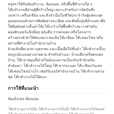
หรูหราให้กับห้องทํางาน, ห้องนอน, หรือพื้นที่ทํางานใด ๆ
โต๊ะทํางานมีสามตู้ที่กว้างใหญ่ เหมาะสําหรับการจัดบันทึก
เอกสาร เครื่องเขียน และสิ่งจําเป็นในชีวิตประจําวันตู้แต่ละชุด
ถูกออกแบบด้วยการพิมพ์อย่างละเอียด และติดตั้งปุ่มสีดําแมท เพื่อ
ให้สัมผัสอย่างขั้นต่ําโต๊ะโต๊ะกว้างให้พื้นที่กว้างขวางสําหรับ
คอมพิวเตอร์แล็ปท็อป หนังสือ การตกแต่ง หรือโครงการ
สร้างสรรค์ ทําให้มันเหมาะสมเป็นโต๊ะเขียน โต๊ะคอนโซล หรือ
สถานที่ทํางานในสํานักงานบ้าน
ด้วยเส้นที่สะอาด เนตรเทน และเนื้อเยื่อไม้ชั้นนํา โต๊ะทํางานนี้จะ
สมบูรณ์แบบอย่างง่ายดาย สําหรับบ้านนา บ้านเดี่ยวหรือตกแต่ง
บ้าน, โต๊ะขาหมุนนี้นําสไตล์และความเป็นจริงเข้าด้วยกัน
คําค้นหา: โต๊ะทํางานไม้ใหญ่ โต๊ะขากระบอก โต๊ะเขียนวินเทจ
โต๊ะคอนโซลบ้านไร่ เฟอร์นิเจอร์สํานักงานบ้าน โต๊ะทํางานสาม
ชุด โต๊ะทํางานไม้โอ๊คเบา
การใช้ที่แนะนํา
ห้องนั่งเล่น ห้องนอน
โต๊ะทํางานจากไม้ดิบ โต๊ะทํางานจากไม้แข็ง โต๊ะทํางานจากไม้ชนบท