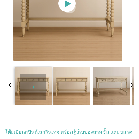
โต๊ะเขียนสปินด์เลกวินเทจ พร้อมตู้เก็บของสามชั้น และขนาด