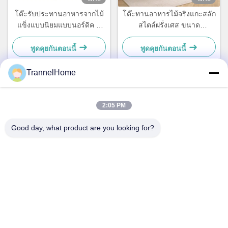
โต๊ะรับประทานอาหารจากไม้
โต๊ะทานอาหารไม้จริงแกะสลัก
แข็งแบบนิยมแบบนอร์ดิค มี
สไตล์ฝรั่งเศส ขนาด
ฐานฐานและรูปทรงกลม
160x90x76 ซม. สำหรับพื้นที่
φ90×75 ซม สําหรับ 2-4 คน
รับประทานอาหารที่หรูหรา
พูดคุยกันตอนนี้
พูดคุยกันตอนนี้
TrannelHome
ติดต่อเร็ว
2:05 PM
Good day, what product are you looking for?
ที่อยู่
ห้อง 209 อาคาร 6 เลขที่ 8 ถนนซิงซิง, ถนนซิงเฉียว, เขตหลิน
ผิง, เมืองหางโจว, มณฑลเจ้อเจียง
โทรศัพท์
0086-137-57157075
อีเมล
info@trannel.net