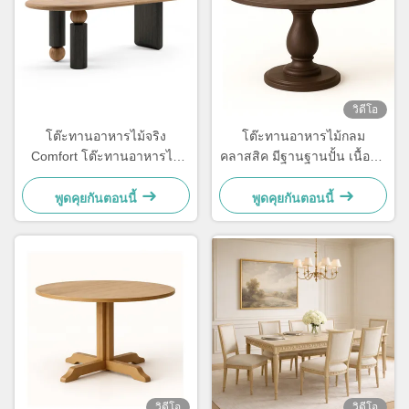
วิดีโอ
โต๊ะทานอาหารไม้จริง
โต๊ะทานอาหารไม้กลม
Comfort โต๊ะทานอาหารไม้
คลาสสิค มีฐานฐานปั้น เนื้อหิน
แอชสำหรับใช้ในครัวเรือน
โคลด φ90×75 ซม.
ขนาด 180x80 ซม.
พูดคุยกันตอนนี้
พูดคุยกันตอนนี้
วิดีโอ
วิดีโอ