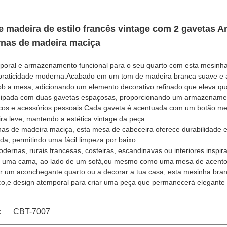
 madeira de estilo francês vintage com 2 gavetas A
rnas de madeira maciça
poral e armazenamento funcional para o seu quarto com esta mesinha d
praticidade moderna.Acabado em um tom de madeira branca suave e a
ob a mesa, adicionando um elemento decorativo refinado que eleva qual
uipada com duas gavetas espaçosas, proporcionando um armazenamento
ônicos e acessórios pessoais.Cada gaveta é acentuada com um botão metá
a leve, mantendo a estética vintage da peça.
nas de madeira maciça, esta mesa de cabeceira oferece durabilidade 
da, permitindo uma fácil limpeza por baixo.
odernas, rurais francesas, costeiras, escandinavas ou interiores inspi
de uma cama, ao lado de um sofá,ou mesmo como uma mesa de acent
r um aconchegante quarto ou a decorar a tua casa, esta mesinha bran
o,e design atemporal para criar uma peça que permanecerá elegante
:
CBT-7007