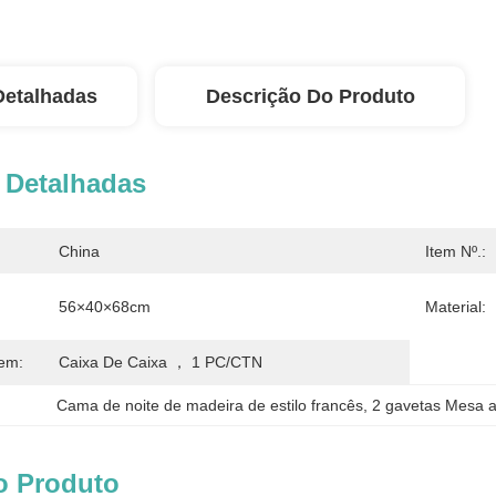
Detalhadas
Descrição Do Produto
 Detalhadas
China
Item Nº.:
56×40×68cm
Material:
em:
Caixa De Caixa ， 1 PC/CTN
Cama de noite de madeira de estilo francês
, 
2 gavetas Mesa 
o Produto