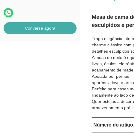
Mesa de cama de
esculpidos e pe
Converse agora
Traga elegância intem
charme clássico com 
detalhes esculpidos s
A mesa de noite é eq
livros, óculos, eletr
acabamento de madeir
Apoiada por pernas fi
aparência leve e areja
Perfeito para casas m
lindamente ao lado 
Quer estejas a decora
armazenamento prátic
Número do artigo