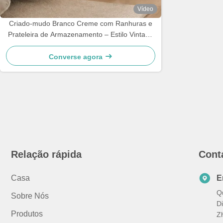
Vídeo
Criado-mudo Branco Creme com Ranhuras e
Prateleira de Armazenamento – Estilo Vintage
Madeira Maciça & Contraplacado & Folheado
Mesa de Cabeceira 52×42×61 cm
Converse agora
Relação rápida
Cont
Casa
E
Qu
Sobre Nós
Di
Produtos
Z