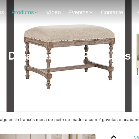
ós
Produtos
Vídeo
Eventos
Contacte-Nos
Detalhes Dos Produtos
tage estilo francês mesa de noite de madeira com 2 gavetas e acabam
V