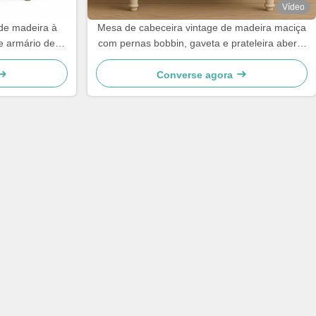
Vídeo
de madeira à
Mesa de cabeceira vintage de madeira maciça
e armário de
com pernas bobbin, gaveta e prateleira aberta
8×66cm
50×40×65 cm
Converse agora