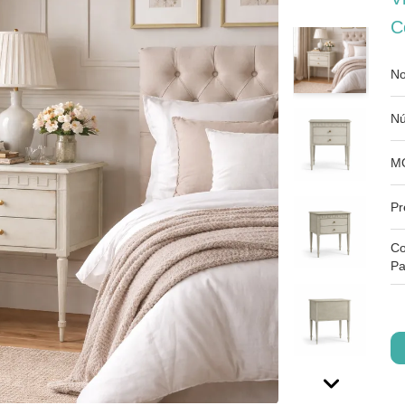
C
No
Nú
M
Pr
Co
Pa