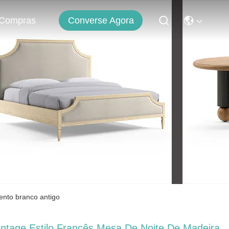
Converse Agora
Compras
ento branco antigo
intage Estilo Francês Mesa De Noite De Madeira