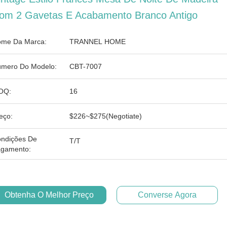
om 2 Gavetas E Acabamento Branco Antigo
me Da Marca:
TRANNEL HOME
mero Do Modelo:
CBT-7007
OQ:
16
eço:
$226~$275(Negotiate)
ndições De
T/T
gamento:
Obtenha O Melhor Preço
Converse Agora