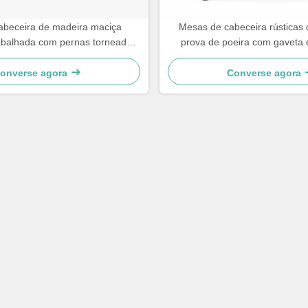
abeceira de madeira maciça
Mesas de cabeceira rústicas 
abalhada com pernas torneadas
prova de poeira com gaveta 
eta de armazenamento
armazenamento 62×4
onverse agora
Converse agora