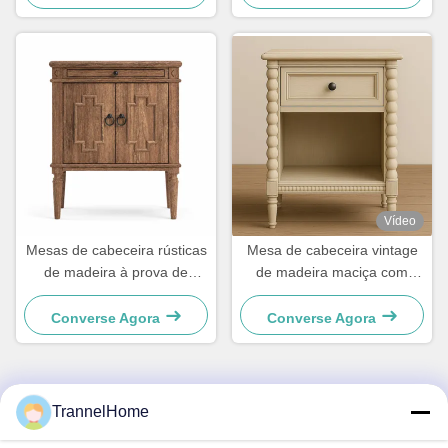
armazenamento
Vídeo
Mesas de cabeceira rústicas
Mesa de cabeceira vintage
de madeira à prova de
de madeira maciça com
poeira com gaveta e armário
pernas bobbin, gaveta e
de armazenamento
prateleira aberta 50×40×65
Converse Agora
Converse Agora
62×48×66cm
cm
TrannelHome
Contato rápido