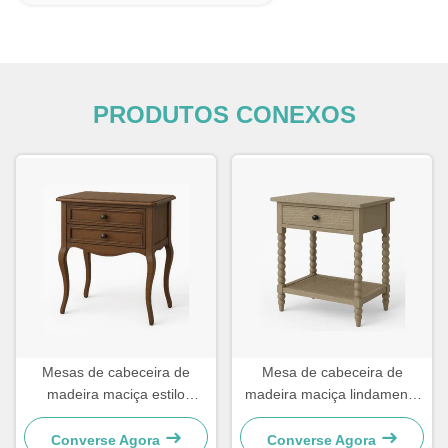
PRODUTOS CONEXOS
Mesas de cabeceira de
Mesa de cabeceira de
madeira maciça estilo
madeira maciça lindamente
francês com duas gavetas
trabalhada com pernas
torneadas e gaveta de
Converse Agora
Converse Agora