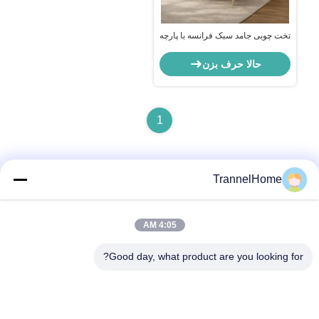
تخت چوبی جامد سبک فرانسه با پارچه
پارچه ای و جزئیات حک شده
حالا حرف بزن
1
TrannelHome
تماس سریع
4:05 AM
آدرس
Good day, what product are you looking for?
اتاق ۲۰۹، ساختمان ۶، شماره ۸ جاده شینگشینگ، خیابان شینگچیاو،
منطقه لینپینگ، شهر هانگژو، استان ژجیانگ
تلفن