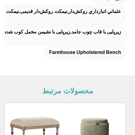
عثماني انبارداري روکش‌دار,نیمکت روکش‌دار قدیمی,نیمکت ر
زیرپایی با قاب چوب جامد,زیرپایی با نشیمن مخمل کوب شده نرم,زیرپایی م
Farmhouse Upholstered Bench
محصولات مرتبط