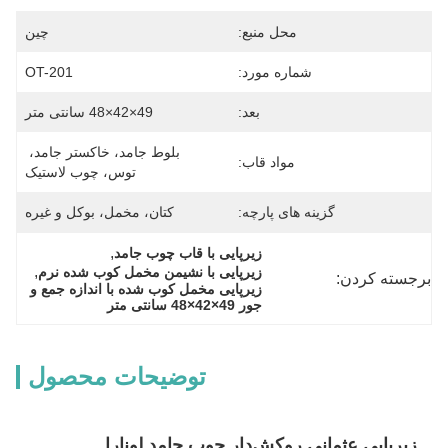
محل منبع:
چین
شماره مورد:
OT-201
بعد:
49×42×48 سانتی متر
بلوط جامد، خاکستر جامد، 
مواد قاب:
توس، چوب لاستیک
گزینه های پارچه:
کتان، مخمل، بوکل و غیره
, 
زیرپایی با قاب چوب جامد
, 
زیرپایی با نشیمن مخمل کوب شده نرم
برجسته کردن:
زیرپایی مخمل کوب شده با اندازه جمع و 
جور 49×42×48 سانتی متر
توضیحات محصول
زیرپایی عثمانی روکش‌دار چوب جامد لونارا