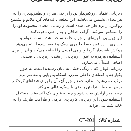
زیرپایی عثمانی روکش‌دار لونارا راحتی مدرن و تطبیق‌پذیری را به
هر فضای نشیمن می‌بخشد. این قطعه با لبه‌های گرد ملایم و نشیمن
روکش‌دار نرم طراحی شده است و زیبایی امضای مجموعه لونارا
را منعکس می‌کند - آرام، حداقل و به راحتی دعوت‌کننده.
این زیرپایی با پایه‌ای از چوب جامد ساخته شده است، دوام و
پایداری را در عین حفظ ظاهری سبک و تصفیه‌شده ارائه می‌دهد.
روکش بافت‌دار گرما و نرمی لمسی را اضافه می‌کند و آن را برای
استفاده روزمره به عنوان زیرپایی آرایشی، زیرپایی یا صندلی
اضافی ایده‌آل می‌سازد.
زیرپایی لونارا که با رنگی خنثی به پایان رسیده است، به طور
یکپارچه با فضاهای داخلی مدرن، اسکاندیناویایی و معاصر نرم
ترکیب می‌شود. اندازه جمع و جور آن، آن را برای فضاهای کوچکتر
بدون به خطر انداختن راحتی یا سبک، عالی می‌کند.
چه با میز آرایش ست شود و چه به عنوان یک اکسسنت مستقل
استفاده شود، این زیرپایی کاربردی، نرمی و ظرافت ظریف را به
خانه شما می‌افزاید.
شماره کالا:
OT-201