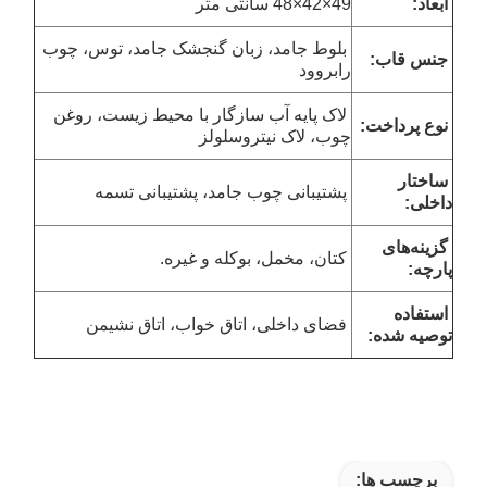
ابعاد
:
49×42×48 سانتی متر
بلوط جامد، زبان گنجشک جامد، توس، چوب
جنس قاب:
رابروود
لاک پایه آب سازگار با محیط زیست، روغن
نوع پرداخت:
چوب، لاک نیتروسلولز
ساختار
پشتیبانی چوب جامد، پشتیبانی تسمه
داخلی:
گزینه‌های
کتان، مخمل، بوکله و غیره.
پارچه:
استفاده
فضای داخلی، اتاق خواب، اتاق نشیمن
توصیه شده:
برچسب ها: