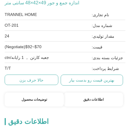
اندازه جمع و جور 49×42×48 سانتی متر
TRANNEL HOME
نام تجاری:
OT-201
شماره مدل:
24
مقدار تولیدی:
$70~$92(Negotiate)
قیمت:
جعبه کارتن ， 1 رایانه/ctn
جزئیات بسته بندی:
T/T
شرایط پرداخت:
بهترین قیمت رو بدست بیار
حالا حرف بزن
اطلاعات دقیق
توضیحات محصول
اطلاعات دقیق