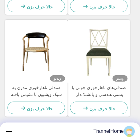
اتاق غذاخوری
منبت کاری شده
حالا حرف بزن
حالا حرف بزن
ویدیو
ویدیو
صندلی‌های ناهارخوری چوبی با
صندلی ناهارخوری مدرن به
پشتی هندسی و بالشتک‌دار،
سبک ویشبون با نشیمن بافته
مقاوم در برابر رطوبت
شده و پشتی چرمی
حالا حرف بزن
حالا حرف بزن
TrannelHome