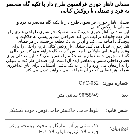
صندلی ناهار خوری فرانسوی طرح دار با تکیه گاه منحصر
به فرد و صندلی با روکش کتانی
صندلی ناهار خوری فرانسوی طرح دار با تکیه گاه منحصر به فرد و
صندلی با روکش کتانی
این صندلی ناهار خوری خیره کننده به سبک فرانسوی طراحی هنری را با
ظرافت جاودانه ترکیب می کند. طراحی متمایز پشتی به خلاقیت و
پیچیدگی اضافه می کند و آن را به یک قطعه برجسته در هر فضای
ناهارخوری تبدیل می کند. صندلی با روکش کتانی نرم، راحتی را برای
وعده های غذایی طولانی یا مجالس گاه به گاه فراهم می کند، در حالی
که قاب چوبی جامد دوام و استحکام را تضمین می کند. این صندلی برای
فضای داخلی سنتی و معاصر ایده آل است، این صندلی ظرافت و سبکی
را به ارمغان می آورد و آن را به یک مکمل استثنایی برای اتاق غذاخوری
شما یا هر فضایی که در آن ظرافت می خواهید تبدیل می کند.
شماره مورد:
CYC-052
بعد
:
49*58*96 سانتی متر
جنس قاب:
بلوط جامد، خاکستر جامد، توس، چوب لاستیکی
لاک مبتنی بر آب سازگار با محیط زیست، روغن
نوع پایان:
چوب، لاک نیتروسلولز، لاک PU