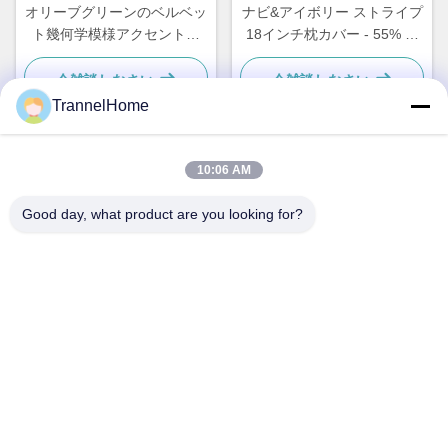
オリーブグリーンのベルベッ
ナビ&アイボリー ストライプ
ト幾何学模様アクセント枕
18インチ枕カバー - 55% リ
モダンな幾何学模様のクッシ
ネン 45% ビスコス クッショ
ョン 羽毛充填
ンケース モダンデコレーシ
今雑談しなさい
今雑談しなさい
ョン
TrannelHome
10:06 AM
迅速な連絡
Good day, what product are you looking for?
住所
浙江省杭州市臨平区星橋街道星興路8号6号棟209号室
Tel
0086-137-57157075
電子メール
info@trannel.net