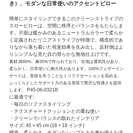
き）、モダンな日常使いのアクセントピロー
簡単にスタイリングできるこのクリーンストライプの
スローピローは、空間に秩序とバランスをもたらしま
す。片面は暖かみのあるニュートラルカラーで柔らか
く定義されたリニアストライプが特徴で、構造的であ
りながら落ち着いた視覚効果を生み出し、反対側はよ
りシンプルな見た目の滑らかな無地仕上げです。
素材:
綿80%、麻20%
で作られており、生地は通気性があり、
柔らかく、日常使いに耐久性があります。100%フェザーイン
サートは、形状を失うことなくリラクゼーションを高める、
ふっくらとしたサポート力のある形状で贅沢な快適さを提供
P45-06-0321B
します。
に最適です:
・毎日のソファスタイリング
・テクスチャードクッションとの重ね使い
・クリーンでバランスの取れたインテリア
サイズ: 45 × 45 cm (18 × 18 インチ)
構造、柔らかさ、モダンなシンプルさを兼ね備えた汎