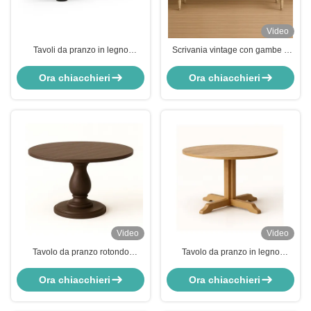
Video
Tavoli da pranzo in legno
Scrivania vintage con gambe a
massello Comfort Tavolo da
fuso, tre cassetti e dimensioni 125
pranzo in legno di frassino per la
* 52 * 77 cm
Ora chiacchieri
Ora chiacchieri
casa 180x80cm
Video
Video
Tavolo da pranzo rotondo
Tavolo da pranzo in legno
classico in legno con base a
massello nordico minimalista con
piedistallo scolpita, in rovere
base a piedistallo e design
Ora chiacchieri
Ora chiacchieri
massello, φ90×75 cm
rotondo di φ90×75 cm per 2-4
persone