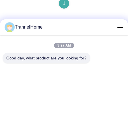
1
TrannelHome
Contatto rapido
3:27 AM
Indirizzo
Good day, what product are you looking for?
Stanza 209, Edificio 6, N.8 Via Xingxing, Via Xingqiao,
Distretto di Linping, Città di Hangzhou, Provincia di Zhejiang
Telefono
0086-137-57157075
Email
info@trannel.net