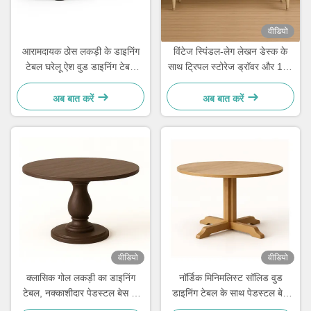
वीडियो
आरामदायक ठोस लकड़ी के डाइनिंग
विंटेज स्पिंडल-लेग लेखन डेस्क के
टेबल घरेलू ऐश वुड डाइनिंग टेबल
साथ ट्रिपल स्टोरेज ड्रॉवर और 125
180x80cm
* 52 * 77 सेमी आयाम
अब बात करें
अब बात करें
वीडियो
वीडियो
क्लासिक गोल लकड़ी का डाइनिंग
नॉर्डिक मिनिमलिस्ट सॉलिड वुड
टेबल, नक्काशीदार पेडस्टल बेस के
डाइनिंग टेबल के साथ पेडस्टल बेस
साथ, ठोस ओक, φ90×75 सेमी
और φ90×75 सेमी गोल डिजाइन 2-