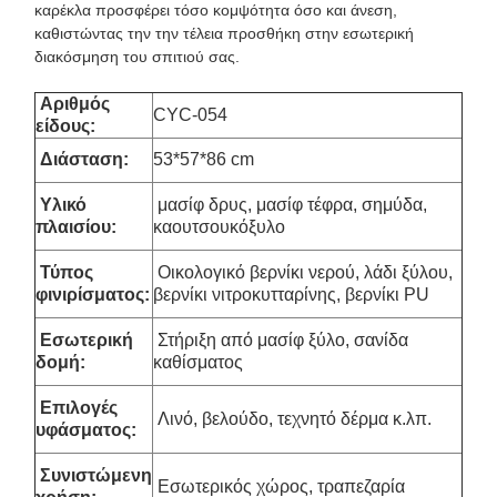
καρέκλα προσφέρει τόσο κομψότητα όσο και άνεση,
καθιστώντας την την τέλεια προσθήκη στην εσωτερική
διακόσμηση του σπιτιού σας.
Αριθμός
CYC-054
είδους:
Διάσταση
:
53*57*86 cm
Υλικό
μασίφ δρυς, μασίφ τέφρα, σημύδα,
πλαισίου:
καουτσουκόξυλο
Τύπος
Οικολογικό βερνίκι νερού, λάδι ξύλου,
φινιρίσματος:
βερνίκι νιτροκυτταρίνης, βερνίκι PU
Εσωτερική
Στήριξη από μασίφ ξύλο, σανίδα
δομή:
καθίσματος
Επιλογές
Λινό, βελούδο, τεχνητό δέρμα κ.λπ.
υφάσματος:
Συνιστώμενη
Εσωτερικός χώρος, τραπεζαρία