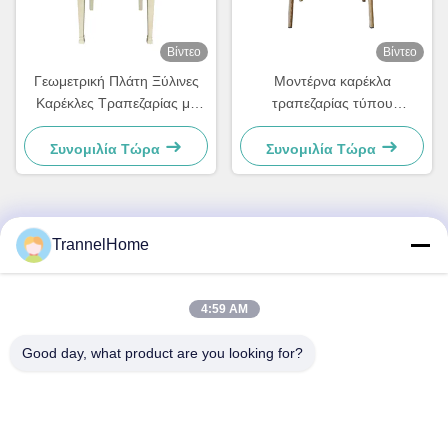
Βίντεο
Βίντεο
Γεωμετρική Πλάτη Ξύλινες
Μοντέρνα καρέκλα
Καρέκλες Τραπεζαρίας με
τραπεζαρίας τύπου
Μαξιλάρια Κομψή Αντίσταση
Wishbone με υφαντό
στην Υγρασία
κάθισμα και δερμάτινη πλάτη
Συνομιλία Τώρα
Συνομιλία Τώρα
TrannelHome
Γρήγορη επικοινωνία
Διεύθυνση
4:59 AM
Δωμάτιο 209, Κτίριο 6, No.8 Xingxing Road, Οδός Xingqiao,
Good day, what product are you looking for?
Περιοχή Linping, Πόλη Hangzhou, Επαρχία Zhejiang
Τηλ.
0086-137-57157075