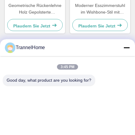
Geometrische Rückenlehne
Moderner Esszimmerstuhl
Holz Gepolsterte
im Wishbone-Stil mit
Esszimmerstühle Stilvolle
gewebtem Sitz und
Feuchtigkeitsbeständigkeit
Lederlehne
Plaudern Sie Jetzt
Plaudern Sie Jetzt
TrannelHome
Schnelle Kontaktaufnahme
3:45 PM
Adresse
Good day, what product are you looking for?
Zimmer 209, Gebäude 6, Xingxing Road Nr. 8, Xingqiao
Straße, Bezirk Linping, Stadt Hangzhou, Provinz Zhejiang
Telefon
0086-137-57157075
E-Mail
info@trannel.net