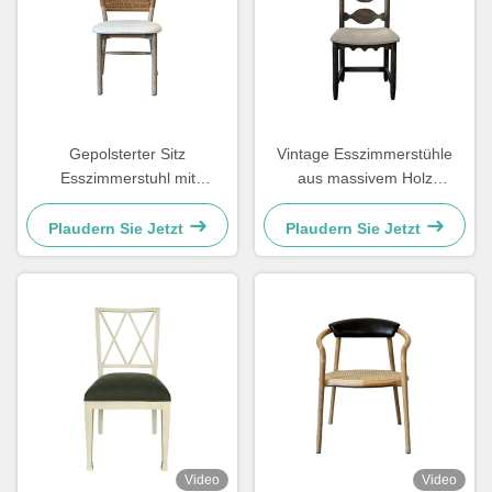
Gepolsterter Sitz
Vintage Esszimmerstühle
Esszimmerstuhl mit
aus massivem Holz
gewebter Rückenlehne,
48×57×105,5 cm, weich mit
leicht zu reinigen, bequem
geschnitztem Leiter-Rücken
Plaudern Sie Jetzt
Plaudern Sie Jetzt
für das Esszimmer
Video
Video