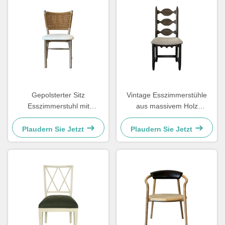
Gepolsterter Sitz
Vintage Esszimmerstühle
Esszimmerstuhl mit
aus massivem Holz
gewebter Rückenlehne,
48×57×105,5 cm, weich mit
leicht zu reinigen, bequem
geschnitztem Leiter-Rücken
Plaudern Sie Jetzt
Plaudern Sie Jetzt
für das Esszimmer