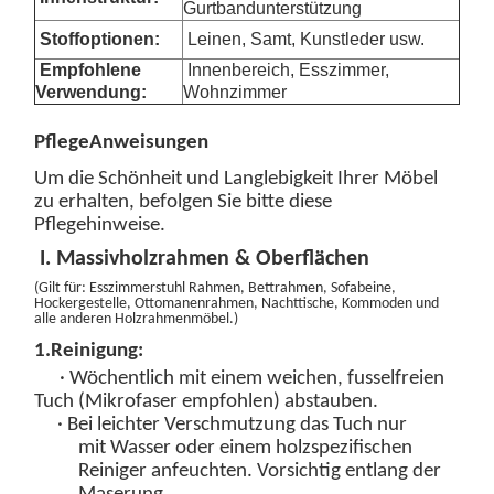
Gurtbandunterstützung
Stoffoptionen:
Leinen, Samt, Kunstleder usw.
Empfohlene
Innenbereich, Esszimmer,
Verwendung:
Wohnzimmer
Pflege
Anweisungen
Um die Schönheit und Langlebigkeit Ihrer Möbel
zu erhalten, befolgen Sie bitte diese
Pflegehinweise.
I. Massivholzrahmen & Oberflächen
(
Gilt für: Esszimmerstuhl
Rahmen
, Bettrahmen, Sofabeine,
Hockergestelle, Ottomanenrahmen
, Nachttische, Kommoden und
alle anderen Holzrahmenmöbel.
)
1.
Reinigung:
· Wöchentlich mit einem weichen, fusselfreien
Tuch (Mikrofaser empfohlen) abstauben.
· Bei leichter Verschmutzung das Tuch nur
mit
Wasser
oder einem
holzspezifischen
Reiniger
anfeuchten. Vorsichtig
entlang der