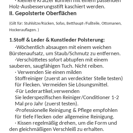
· Kleinere Kratzer können mit einem passenden
Holz-Ausbesserungsstift kaschiert werden.
II. Gepolsterte Oberflächen
(
Gilt für: Stuhlsitze/Rücken, Sofas, Betthaupt-/Fußteile, Ottomanen,
Hockerauflagen
.
)
1.
Stoff
&
Leder & Kunstleder
Polsterung:
·
Wöchentlich absaugen
mit einem weichen
Bürstenaufsatz, um Staub/Schmutz zu entfernen.
·
Verschüttetes sofort abtupfen
mit einem
sauberen, saugfähigen Tuch. Nicht reiben.
· Verwenden Sie einen
milden
Stoffreiniger
(zuerst an verdeckter Stelle testen)
für Flecken. Vermeiden Sie Lösungsmittel.
·
Für Lederartikel,
v
erwenden
Sie
lederspezifischen Reiniger/Conditioner
1-2
Mal pro Jahr (zuerst testen).
·
Professionelle Reinigung
& Pflege
empfohlen
für
tiefe
Flecken
oder allgemeine
Reinigung.
· Kissen regelmäßig drehen, um die Form und
den gleichmäßigen Verschleiß zu erhalten.