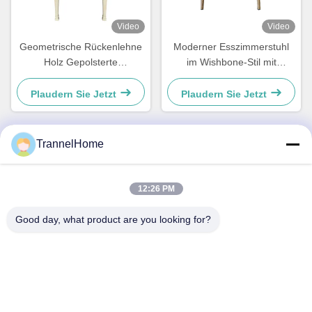
Video
Video
Geometrische Rückenlehne
Moderner Esszimmerstuhl
Holz Gepolsterte
im Wishbone-Stil mit
Esszimmerstühle Stilvolle
gewebtem Sitz und
Feuchtigkeitsbeständigkeit
Lederlehne
Plaudern Sie Jetzt
Plaudern Sie Jetzt
TrannelHome
Schnelle Kontaktaufnahme
12:26 PM
Adresse
Good day, what product are you looking for?
Zimmer 209, Gebäude 6, Xingxing Road Nr. 8, Xingqiao
Straße, Bezirk Linping, Stadt Hangzhou, Provinz Zhejiang
Telefon
0086-137-57157075
E-Mail