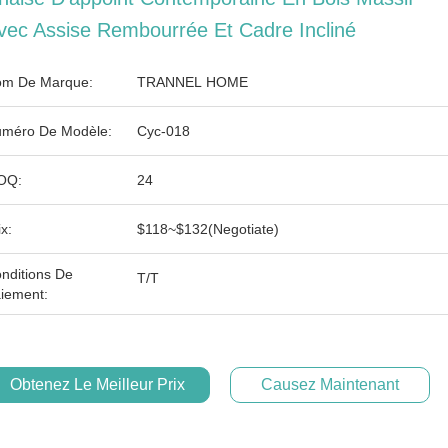
vec Assise Rembourrée Et Cadre Incliné
m De Marque:
TRANNEL HOME
méro De Modèle:
Cyc-018
OQ:
24
ix:
$118~$132(Negotiate)
nditions De
T/T
iement:
Obtenez Le Meilleur Prix
Causez Maintenant