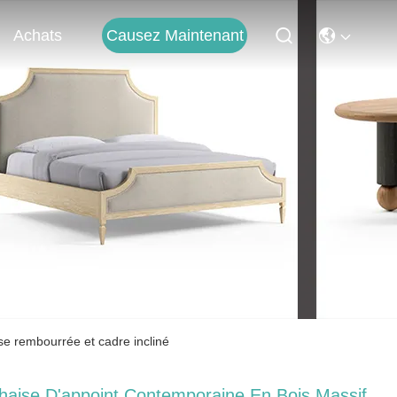
Causez Maintenant
Achats
se rembourrée et cadre incliné
haise D'appoint Contemporaine En Bois Massif