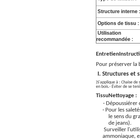
Structure interne 
Options de tissu :
Utilisation
recommandée :
Entretien
Instruct
Pour préserver la b
I. Structures et 
)
S'applique à : Chaise de
en bois.
· Éviter de se ten
Tissu
Nettoyage :
· Dépoussiérer 
· Pour les salet
le sens du gr
de jeans).
Surveiller l'uti
ammoniaque, eau 