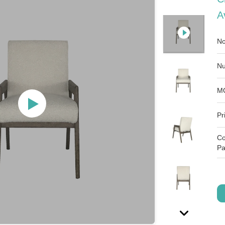
A
No
Nu
M
Pr
Co
Pa