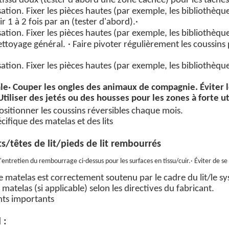
tissu doux
(tester d'abord une zone cachée) pour les taches. 
lisation. Fixer les pièces hautes (par exemple, les bibliothèq
ir
1 à 2 fois par an (tester d'abord).
·
lisation. Fixer les pièces hautes (par exemple, les bibliothèq
ettoyage général.
· Faire pivoter régulièrement les coussin
lisation. Fixer les pièces hautes (par exemple, les bibliothèq
le
· Couper les ongles des animaux de compagnie. Éviter 
 Utiliser des jetés ou des housses pour les zones à forte ut
sitionner les coussins réversibles chaque mois.
écifique des matelas et des lits
ts/têtes de lit/pieds de lit rembourrés
 d'entretien du rembourrage ci-dessus pour les surfaces en tissu/cuir.
· Éviter de se
le matelas est correctement soutenu par le cadre du lit/le sy
e matelas (si applicable) selon les directives du fabricant.
nts importants
 :