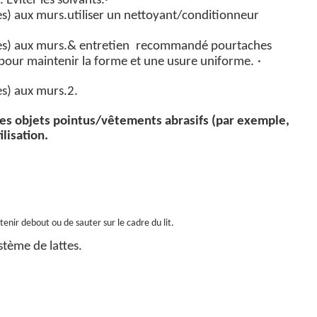
Éviter les solvants.
·
ues) aux murs.
u
tiliser
un nettoyant/conditionneur
ues) aux murs.
& entretien
recommandé pour
taches
s pour maintenir la forme et une usure uniforme.
·
ues) aux murs.
2
.
les objets pointus/vêtements abrasifs (par exemple,
ilisation.
 tenir debout ou de sauter sur le cadre du lit.
stème de lattes.