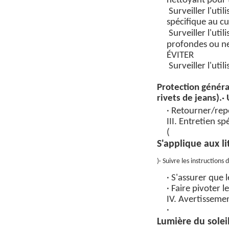
nettoyant pour 
Surveiller l'uti
spécifique au cu
Surveiller l'uti
profondes
ou
n
ÉVITER
Surveiller l'uti
Protection généra
rivets de jeans).
·
· Retourner/repo
III. Entretien sp
(
S'applique aux li
)
· Suivre les instructions
· S'assurer que 
· Faire pivoter l
IV. Avertisseme
·
Lumière du soleil