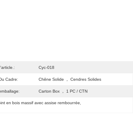
rticle.:
Cyc-018
Du Cadre:
Chêne Solide ， Cendres Solides
'emballage:
Carton Box ， 1 PC / CTN
int en bois massif avec assise rembourrée
, 