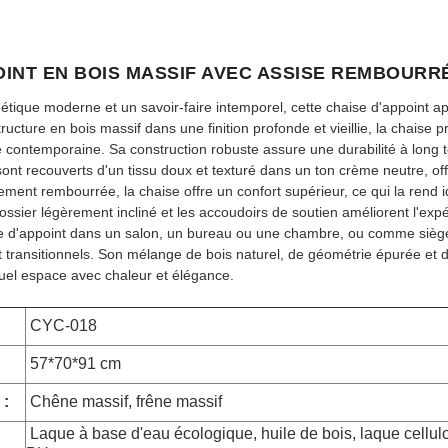
OINT EN BOIS MASSIF AVEC ASSISE REMBOURR
ique moderne et un savoir-faire intemporel, cette chaise d'appoint appo
ructure en bois massif dans une finition profonde et vieillie, la chaise 
e contemporaine. Sa construction robuste assure une durabilité à long t
 sont recouverts d'un tissu doux et texturé dans un ton crème neutre, of
ent rembourrée, la chaise offre un confort supérieur, ce qui la rend id
 dossier légèrement incliné et les accoudoirs de soutien améliorent l'exp
 d'appoint dans un salon, un bureau ou une chambre, ou comme siège 
 transitionnels. Son mélange de bois naturel, de géométrie épurée et 
uel espace avec chaleur et élégance.
CYC-018
57*70*91 cm
 :
Chêne massif, frêne massif
Laque à base d'eau écologique, huile de bois, laque cellul