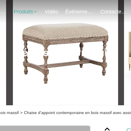
Au Sujet De Nous
Produits
Vidéo
Événements
Contactez-Nous
Détails Des Produits
ois massif
>
Chaise d'appoint contemporaine en bois massif avec assi
C