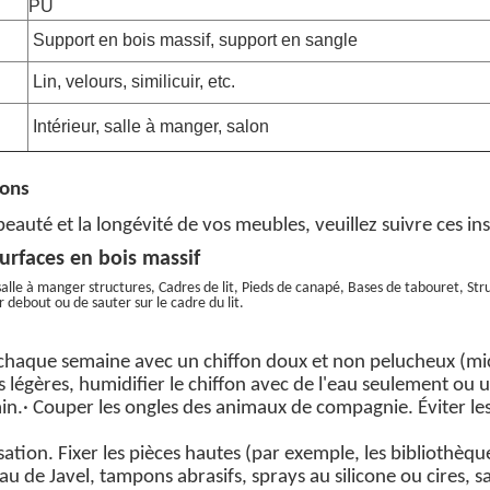
PU
:
Support en bois massif, support en sangle
Lin, velours, similicuir, etc.
Intérieur, salle à manger, salon
ions
eauté et la longévité de vos meubles, veuillez suivre ces in
surfaces en bois massif
 salle à manger
structures
, Cadres de lit, Pieds de canapé, Bases de tabouret, Str
ir debout ou de sauter sur le cadre du lit.
chaque semaine avec un chiffon doux et non pelucheux (m
és légères, humidifier le chiffon avec de
l'eau seulement
ou 
ain
.
· Couper les ongles des animaux de compagnie. Éviter les
lisation. Fixer les pièces hautes (par exemple, les bibliothèq
de Javel, tampons abrasifs, sprays au silicone ou cires, sa