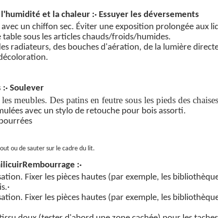
l'humidité et la chaleur :
· Essuyer les déversements
avec un chiffon sec. Éviter une exposition prolongée aux
li
e table sous les articles chauds/froids/humides.
t des radiateurs, des bouches d'aération, de la lumière direct
décoloration.
 :
· Soulever
– les meubles. Des patins en feutre sous les pieds des chais
mulées avec un stylo de retouche pour bois assorti.
mbourrées
bout ou de sauter sur le cadre du lit.
ilicuir
Rembourrage :
·
lisation. Fixer les pièces hautes (par exemple, les bibliothèq
is.
·
lisation. Fixer les pièces hautes (par exemple, les bibliothèq
n