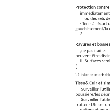
Protection contre 
immédiatement
ou des sets d
· Tenir à l'écar
gauchissement/la 
3.
Rayures et bosses
ne pas traîner 
,
peuvent être dissi
II. Surfaces re
(
)
.
)
· Éviter de se tenir de
Tissu
&
Cuir et sim
Surveiller l'uti
poussière/les débr
Surveiller l'uti
frotter.
· Utiliser u