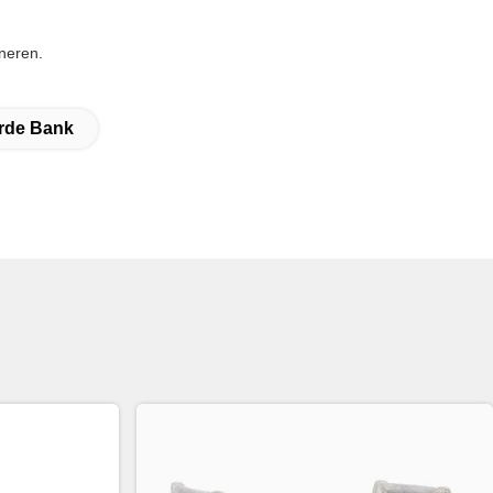
neren.
erde Bank