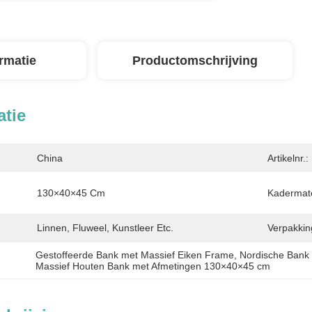
ormatie
Productomschrijving
atie
China
Artikelnr.:
130×40×45 Cm
Kadermate
Linnen, Fluweel, Kunstleer Etc.
Verpakking
Gestoffeerde Bank met Massief Eiken Frame
, 
Nordische Bank 
Massief Houten Bank met Afmetingen 130×40×45 cm