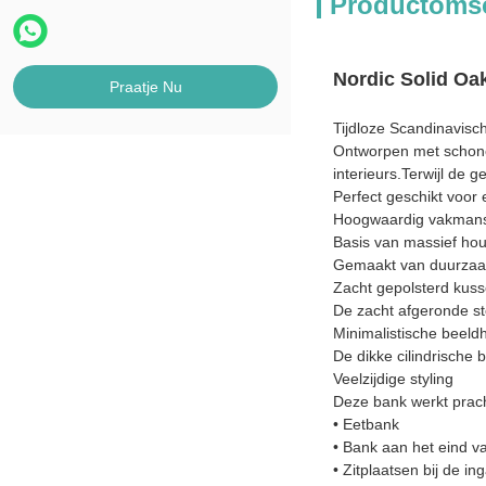
Productomsc
Nordic Solid Oa
Praatje Nu
Tijdloze Scandinavis
Ontworpen met schone
interieurs.Terwijl de 
Perfect geschikt voor
Hoogwaardig vakman
Basis van massief hou
Gemaakt van duurzaam 
Zacht gepolsterd kus
De zacht afgeronde sto
Minimalistische beel
De dikke cilindrische
Veelzijdige styling
Deze bank werkt prach
• Eetbank
• Bank aan het eind v
• Zitplaatsen bij de in