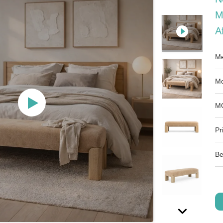
M
A
Me
Mo
M
Pri
Be