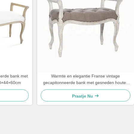
feerde bank met
Warmte en elegantie Franse vintage
28×44×60cm
gecapitonneerde bank met gesneden houten
frame
Praatje Nu