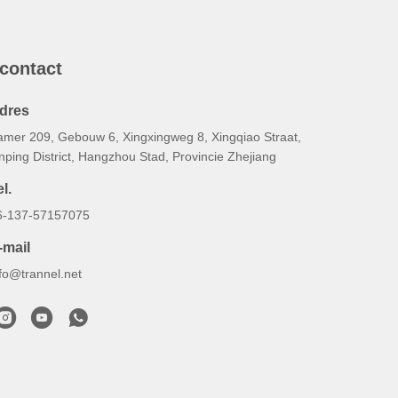
 contact
dres
amer 209, Gebouw 6, Xingxingweg 8, Xingqiao Straat,
nping District, Hangzhou Stad, Provincie Zhejiang
l.
6-137-57157075
-mail
nfo@trannel.net