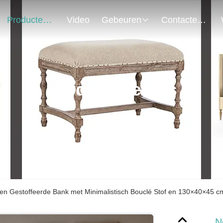
Producten
Video
Gebeuren
Contacteer Ons
Product Details
ken Gestoffeerde Bank met Minimalistisch Bouclé Stof en 130×40×45 c
N