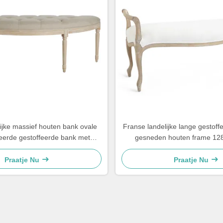
ijke massief houten bank ovale
Franse landelijke lange gestof
eerde gestoffeerde bank met
gesneden houten frame 1
sneden houten poten
Praatje Nu
Praatje Nu