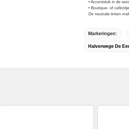
• Accentstuk in de w
• Boutique- of cafézitj
De neutrale tinten ma
Markeringen:
Halverwege De Ee