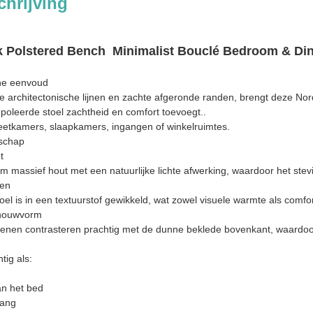
hrijving
k Polstered Bench ️ Minimalist Bouclé Bedroom & Di
che eenvoud
 architectonische lijnen en zachte afgeronde randen, brengt deze No
gepoleerde stoel zachtheid en comfort toevoegt..
 eetkamers, slaapkamers, ingangen of winkelruimtes.
schap
t
massief hout met een natuurlijke lichte afwerking, waardoor het stevig
sen
el is in een textuurstof gewikkeld, wat zowel visuele warmte als comfo
dhouwvorm
 benen contrasteren prachtig met de dunne beklede bovenkant, waardoor
tig als:
an het bed
gang