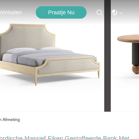
Praatje Nu
Winkelen
m Afmeting
ordische Massief Eiken Gestoffeerde Bank Met