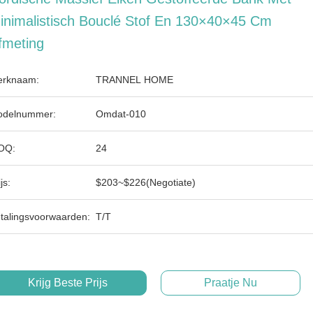
inimalistisch Bouclé Stof En 130×40×45 Cm
fmeting
rknaam:
TRANNEL HOME
delnummer:
Omdat-010
OQ:
24
js:
$203~$226(Negotiate)
talingsvoorwaarden:
T/T
Krijg Beste Prijs
Praatje Nu