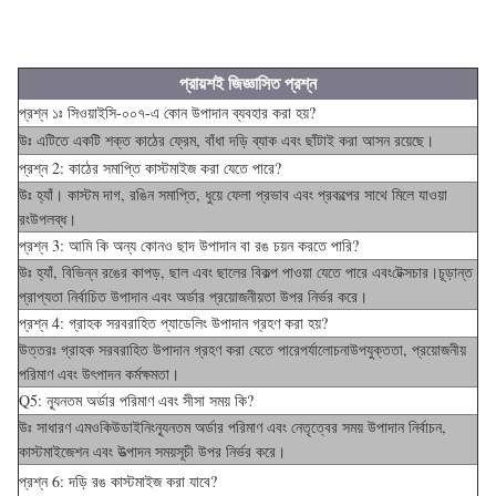
প্রায়শই জিজ্ঞাসিত প্রশ্ন
প্রশ্ন ১ঃ সিওয়াইসি-০০৭-এ কোন উপাদান ব্যবহার করা হয়?
উঃ এটিতে একটি শক্ত কাঠের ফ্রেম, বাঁধা দড়ি ব্যাক এবং ছাঁটাই করা আসন রয়েছে।
প্রশ্ন 2: কাঠের সমাপ্তি কাস্টমাইজ করা যেতে পারে?
উঃ হ্যাঁ। কাস্টম দাগ, রঙিন সমাপ্তি, ধুয়ে ফেলা প্রভাব এবং প্রকল্পের সাথে মিলে যাওয়া
রং
উপলব্ধ।
প্রশ্ন 3: আমি কি অন্য কোনও ছাদ উপাদান বা রঙ চয়ন করতে পারি?
উঃ হ্যাঁ, বিভিন্ন রঙের কাপড়, ছাল এবং ছালের বিকল্প পাওয়া যেতে পারে এবং
চূড়ান্ত
টেক্সচার।
প্রাপ্যতা নির্বাচিত উপাদান এবং অর্ডার প্রয়োজনীয়তা উপর নির্ভর করে।
প্রশ্ন 4: গ্রাহক সরবরাহিত প্যাডেলিং উপাদান গ্রহণ করা হয়?
উত্তরঃ গ্রাহক সরবরাহিত উপাদান গ্রহণ করা যেতে পারে
উপযুক্ততা, প্রয়োজনীয়
পর্যালোচনা
পরিমাণ এবং উৎপাদন কর্মক্ষমতা।
Q5: ন্যূনতম অর্ডার পরিমাণ এবং সীসা সময় কি?
উঃ সাধারণ এমওকিউ
ন্যূনতম অর্ডার পরিমাণ এবং নেতৃত্বের সময় উপাদান নির্বাচন,
ডাইনিং
কাস্টমাইজেশন এবং উত্পাদন সময়সূচী উপর নির্ভর করে।
প্রশ্ন 6: দড়ি রঙ কাস্টমাইজ করা যাবে?