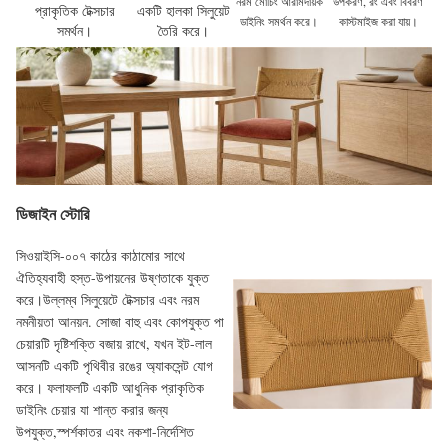
নরম মোচিং আরামদায়ক
উপকরণ, রং এবং বিবরণ
প্রাকৃতিক টেক্সচার
একটি হালকা সিলুয়েট
ডাইনিং সমর্থন করে।
কাস্টমাইজ করা যায়।
সমর্থন।
তৈরি করে।
ডিজাইন স্টোরি
সিওয়াইসি-০০৭ কাঠের কাঠামোর সাথে
ঐতিহ্যবাহী হস্ত-উপায়নের উষ্ণতাকে যুক্ত
করে।উল্লম্ব সিলুয়েটে টেক্সচার এবং নরম
নমনীয়তা আনয়ন. সোজা বাহু এবং কোপযুক্ত পা
চেয়ারটি দৃষ্টিশক্তি বজায় রাখে, যখন ইট-লাল
আসনটি একটি পৃথিবীর রঙের অ্যাকসেন্ট যোগ
করে। ফলাফলটি একটি আধুনিক প্রাকৃতিক
ডাইনিং চেয়ার যা শান্ত করার জন্য
উপযুক্ত,স্পর্শকাতর এবং নকশা-নির্দেশিত