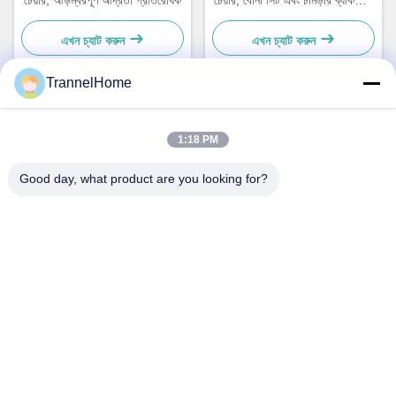
চেয়ার, আড়ম্বরপূর্ণ আর্দ্রতা প্রতিরোধক
চেয়ার, বোনা সিট এবং চামড়ার ব্যাকরেস্ট
সহ
এখন চ্যাট করুন
এখন চ্যাট করুন
TrannelHome
দ্রুত যোগাযোগ
1:18 PM
Good day, what product are you looking for?
ঠিকানা
২০৯ নম্বর কক্ষ, ৬ নম্বর ভবন, ৮ নম্বর, সিংসিং
রোড, সিংচিয়াও স্ট্রিট, লিনপিং জেলা, হ্যাংজু শহর, চঝেজিয়াং প্রদেশ
টেলিফোন
0086-137-57157075
ই-মেইল
info@trannel.net