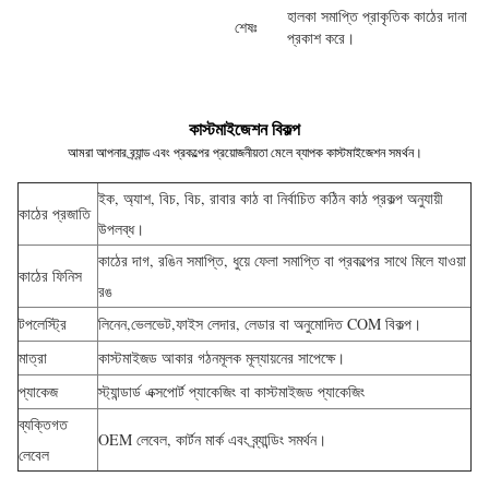
হালকা সমাপ্তি প্রাকৃতিক কাঠের দানা
শেষঃ
প্রকাশ করে।
কাস্টমাইজেশন বিকল্প
আমরা আপনার ব্র্যান্ড এবং প্রকল্পের প্রয়োজনীয়তা মেলে ব্যাপক কাস্টমাইজেশন সমর্থন।
ইক, অ্যাশ, বিচ, বিচ, রাবার কাঠ বা নির্বাচিত কঠিন কাঠ প্রকল্প অনুযায়ী
কাঠের প্রজাতি
উপলব্ধ।
কাঠের দাগ, রঙিন সমাপ্তি, ধুয়ে ফেলা সমাপ্তি বা প্রকল্পের সাথে মিলে যাওয়া
কাঠের ফিনিস
রঙ
টপলেস্ট্রি
লিনেন,ভেলভেট,ফাইস লেদার, লেডার বা অনুমোদিত COM বিকল্প।
মাত্রা
কাস্টমাইজড আকার গঠনমূলক মূল্যায়নের সাপেক্ষে।
প্যাকেজ
স্ট্যান্ডার্ড এক্সপোর্ট প্যাকেজিং বা কাস্টমাইজড প্যাকেজিং
ব্যক্তিগত
OEM লেবেল, কার্টন মার্ক এবং ব্র্যান্ডিং সমর্থন।
লেবেল