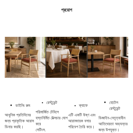
প্রয়োগ
রেস্টুরেন্ট
হোটেল
ডাইনিং রুম
ক্যাফে
রেস্টুরেন্ট
পরিমার্জিত টেবিলে
আধুনিক প্রতিদিনের
এটি একটি উষ্ণ এবং
হস্তনির্মিত টেক্সচার যোগ
ডিজাইন-নেতৃত্বাধীন
জন্য প্রাকৃতিক আরাম
আরামদায়ক বসার
করে
আতিথেয়তা অভ্যন্তর
ডিনার করছি।
পরিবেশ তৈরি করে।
সেটিংস.
জন্য উপযুক্ত।