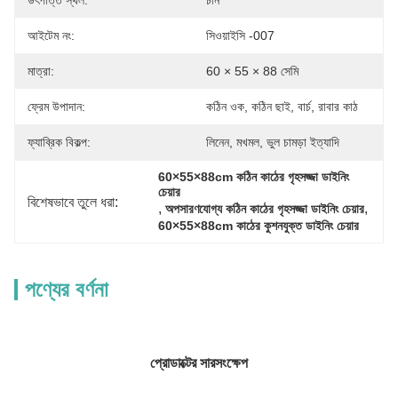
উৎপত্তি স্থল:
চীন
আইটেম নং:
সিওয়াইসি -007
মাত্রা:
60 × 55 × 88 সেমি
ফ্রেম উপাদান:
কঠিন ওক, কঠিন ছাই, বার্চ, রাবার কাঠ
ফ্যাব্রিক বিকল্প:
লিনেন, মখমল, ভুল চামড়া ইত্যাদি
60×55×88cm কঠিন কাঠের গৃহসজ্জা ডাইনিং 
চেয়ার
বিশেষভাবে তুলে ধরা:
, 
, 
অপসারণযোগ্য কঠিন কাঠের গৃহসজ্জা ডাইনিং চেয়ার
60×55×88cm কাঠের কুশনযুক্ত ডাইনিং চেয়ার
পণ্যের বর্ণনা
প্রোডাক্টের সারসংক্ষেপ