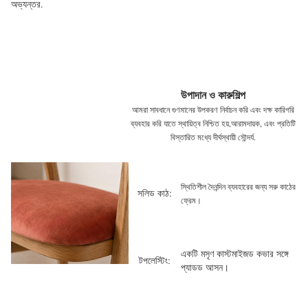
অভ্যন্তর.
উপাদান ও কারুশিল্প
আমরা সাবধানে গুণমানের উপকরণ নির্বাচন করি এবং দক্ষ কারিগরি
ব্যবহার করি যাতে স্থায়িত্ব নিশ্চিত হয়,
আরামদায়ক, এবং প্রতিটি
বিস্তারিত মধ্যে দীর্ঘস্থায়ী সৌন্দর্য.
স্থিতিশীল দৈনন্দিন ব্যবহারের জন্য সরু কাঠের
সলিড কাঠ:
ফ্রেম।
একটি মসৃণ কাস্টমাইজড কভার সঙ্গে
টপলেস্টিং:
প্যাডড আসন।