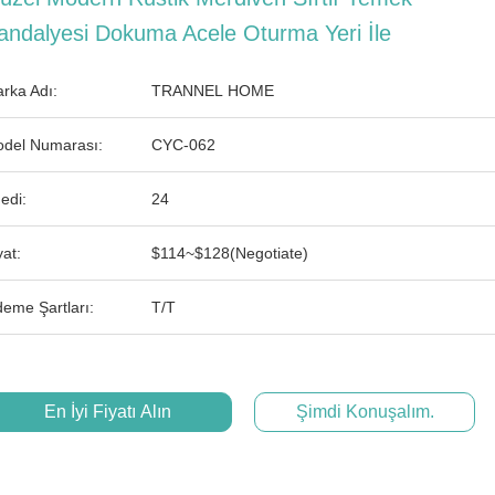
andalyesi Dokuma Acele Oturma Yeri İle
rka Adı:
TRANNEL HOME
del Numarası:
CYC-062
edi:
24
yat:
$114~$128(Negotiate)
eme Şartları:
T/T
En İyi Fiyatı Alın
Şimdi Konuşalım.