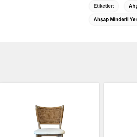
Etiketler:
Ahş
Ahşap Minderli Ye