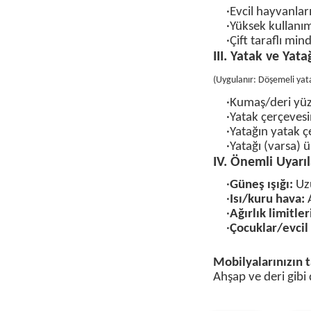
·Evcil hayvanlar
·Yüksek kullanıml
·Çift taraflı mi
III. Yatak ve Yat
(
Uygulanır: Döşemeli yata
·Kumaş/deri yüze
·Yatak çerçeves
·Yatağın yatak ç
·Yatağı (varsa) 
IV. Önemli Uyarıl
·
Güneş ışığı:
Uzu
·
Isı/kuru hava:
A
·
Ağırlık limitler
·
Çocuklar/evcil
Mobilyalarınızın ta
Ahşap ve deri gibi