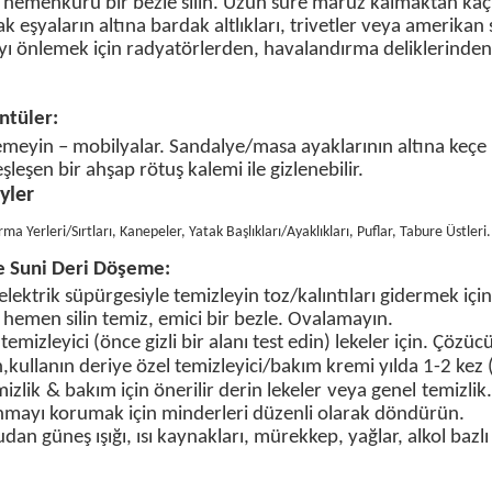
ı
hemen
kuru bir bezle silin. Uzun süre maruz kalmaktan kaç
k eşyaların altına bardak altlıkları, trivetler veya amerikan 
yı önlemek için radyatörlerden, havalandırma deliklerinden
ntüler:
meyin – mobilyalar. Sandalye/masa ayaklarının altına keçe p
eşleşen bir ahşap rötuş kalemi ile gizlenebilir.
yler
a Yerleri/Sırtları, Kanepeler, Yatak Başlıkları/Ayaklıkları, Puflar, Tabure Üstleri
e Suni Deri
Döşeme:
 elektrik süpürgesiyle temizleyin
toz/kalıntıları gidermek için
ı hemen silin
temiz, emici bir bezle. Ovalamayın.
temizleyici
(önce gizli bir alanı test edin) lekeler için. Çözü
n,
k
ullanın
deriye özel temizleyici/bakım kremi
yılda 1-2 kez 
izlik
& bakım
için önerilir
derin
lekeler
veya genel
temizlik.
şınmayı korumak için minderleri düzenli olarak döndürün.
dan güneş ışığı, ısı kaynakları, mürekkep, yağlar, alkol bazlı