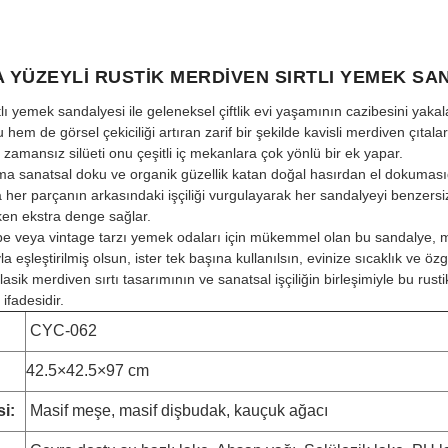
 YÜZEYLI RUSTIK MERDIVEN SIRTLI YEMEK SA
tlı yemek sandalyesi ile geleneksel çiftlik evi yaşamının cazibesini yak
em de görsel çekiciliği artıran zarif bir şekilde kavisli merdiven çıtala
 zamansız silüeti onu çeşitli iç mekanlara çok yönlü bir ek yapar.
ma sanatsal doku ve organik güzellik katan doğal hasırdan el dokuması
er parçanın arkasındaki işçiliği vurgulayarak her sandalyeyi benzersiz 
rken ekstra denge sağlar.
ulübe veya vintage tarzı yemek odaları için mükemmel olan bu sandalye, mut
şleştirilmiş olsun, ister tek başına kullanılsın, evinize sıcaklık ve özgü
asik merdiven sırtı tasarımının ve sanatsal işçiliğin birleşimiyle bu rus
ifadesidir.
CYC-062
42.5×42.5×97 cm
i:
Masif meşe, masif dişbudak, kauçuk ağacı