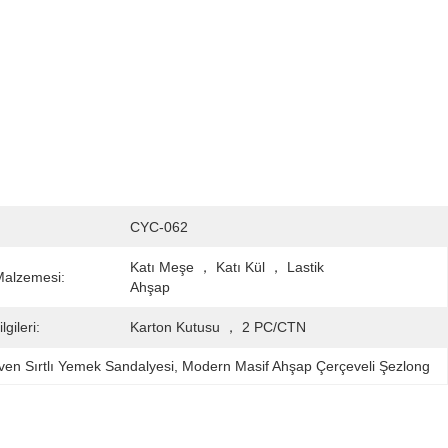
CYC-062
Katı Meşe ， Katı Kül ， Lastik 
Malzemesi:
Ahşap
gileri:
Karton Kutusu ， 2 PC/CTN
en Sırtlı Yemek Sandalyesi
, 
Modern Masif Ahşap Çerçeveli Şezlong