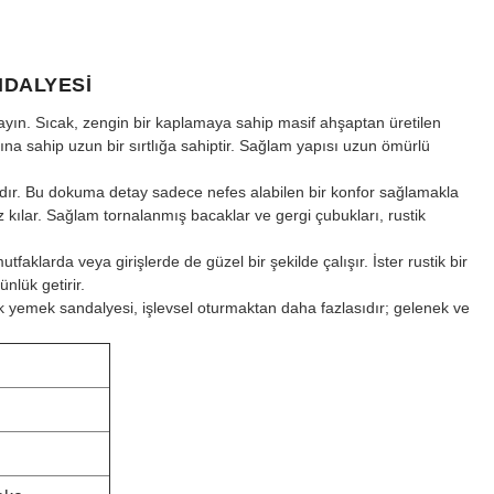
NDALYESI
alayın. Sıcak, zengin bir kaplamaya sahip masif ahşaptan üretilen
rına sahip uzun bir sırtlığa sahiptir. Sağlam yapısı uzun ömürlü
dır. Bu dokuma detay sadece nefes alabilen bir konfor sağlamakla
kılar. Sağlam tornalanmış bacaklar ve gergi çubukları, rustik
faklarda veya girişlerde de güzel bir şekilde çalışır. İster rustik bir
nlük getirir.
tik yemek sandalyesi, işlevsel oturmaktan daha fazlasıdır; gelenek ve