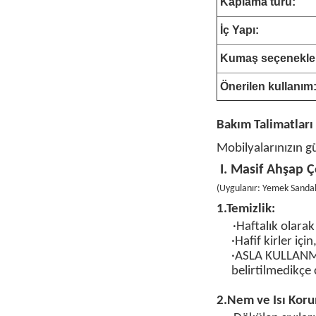
Kaplama türü:
İç Yapı:
Kumaş seçenekler
Önerilen kullanım
Bakım
Talimatları
Mobilyalarınızın g
I. Masif Ahşap Ç
(
Uygulanır: Yemek Sandal
1.
Temizlik:
·Haftalık olarak
·Hafif kirler içi
·
ASLA KULLAN
belirtilmedikçe c
2.
Nem ve Isı Koru