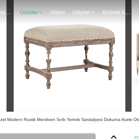
Bizim Hakkımızda
Ürünler
Video
Olaylar
Bizimle İletişim
Ürün Ayrıntıları
zel Modern Rustik Merdiven Sırtlı Yemek Sandalyesi Dokuma Acele Otu
G