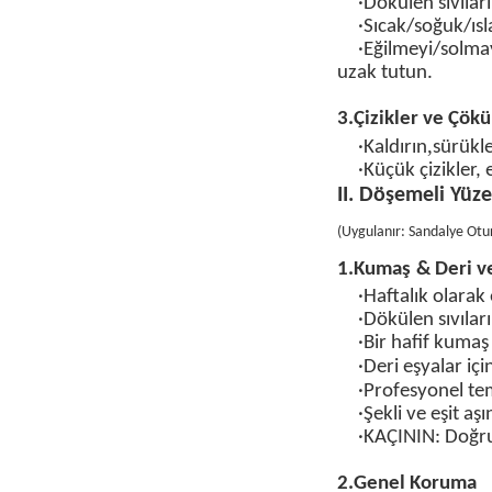
·Dökülen sıvılar
·Sıcak/soğuk/ısla
·Eğilmeyi/solma
uzak tutun.
3.
Çizikler ve Çökü
,
·Kaldırın
sürükle
·Küçük çizikler, 
II. Döşemeli Yüze
(
Uygulanır: Sandalye Oturm
1.
Kumaş
&
Deri v
·
Haftalık olarak
·
Dökülen sıvılar
·Bir
hafif kumaş 
·
Deri eşyalar içi
·
Profesyonel tem
·Şekli ve eşit a
·
KAÇININ
: Doğru
2
.
Genel Koruma