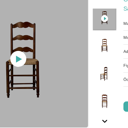
S
Ma
Mo
Ad
Fi
Öd