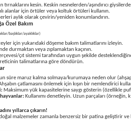
ın tırnaklarını kesin. Keskin nesnelerden/aşındırıcı giysilerd
ı alanlar için örtüler veya koltuk örtüleri kullanın.
nderleri aylık olarak çevirin/yeniden konumlandırın.
ağa Özel Bakım
klar/başlıklar/ayaklıklar
)
yler için yukarıdaki döşeme bakım talimatlarını izleyin.
inde durmaktan veya zıplamaktan kaçının.
erçevesi/çıt sistemi tarafından uygun şekilde desteklendiği
üreticinin talimatlarına göre döndürün.
ar
n süre maruz kalma solmaya/kurumaya neden olur (ahşap 
hşabın çatlamasını önlemek için kışın bir nemlendirici kulla
i
:
Maksimum yük kapasitelerine saygı gösterin (özellikle puf
 hayvanlar:
Kullanımı denetleyin. Uzun parçaları (örneğin, ki
dını yıllarca çıkarın!
 doğal malzemeler zamanla benzersiz bir patina geliştirir ve