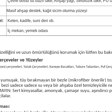
Çevre dostu su bazlı lake, Ahşap yağı, Selülozik lake, PU l
Masif ahşap destek, kağıt sicim oturma yüzeyi
i:
Keten, kadife, suni deri vb.
:
İç mekan, yemek odası
üzelliğini ve uzun ömürlülüğünü korumak için lütfen bu bakım
erçeveler ve Yüzeyler
yesi
çerçeveleri
, Yatak Çerçeveleri, Kanepe Bacakları, Tabure Tabanları, Puf Çer
 yumuşak, tüy bırakmayan bir bezle (mikrofiber önerilir) to
n, bezi sadece
sadece su
veya bir
ahşaba özel
temizleyici
ile n
MAYIN
: Sert kimyasallar, amonyak, çamaşır suyu, aşındırıcı p
ilalar.
ması: