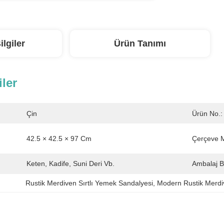
ilgiler
Ürün Tanımı
iler
Çin
Ürün No.:
42.5 × 42.5 × 97 Cm
Çerçeve 
Keten, Kadife, Suni Deri Vb.
Ambalaj Bil
Rustik Merdiven Sırtlı Yemek Sandalyesi
, 
Modern Rustik Merdiv