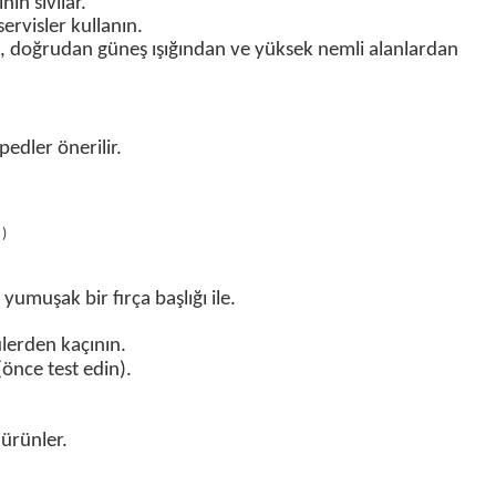
ının
sıvılar.
servisler kullanın.
, doğrudan güneş ışığından ve yüksek nemli alanlardan
edler önerilir.
.
)
 yumuşak bir fırça başlığı ile.
cülerden kaçının.
(önce test edin).
 ürünler.