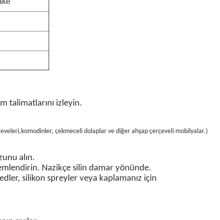
ake
 talimatlarını izleyin.
çeveleri
,komodinler, çekmeceli dolaplar ve diğer ahşap çerçeveli mobilyalar.
)
zunu alın.
emlendirin. Nazikçe silin
damar yönünde
.
edler, silikon spreyler veya kaplamanız için