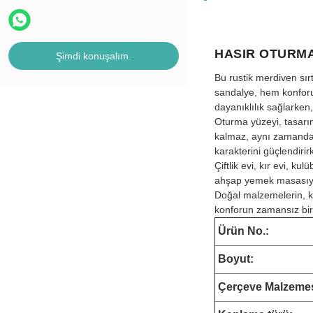
HASIR OTURMA
Şimdi konuşalım.
Bu rustik merdiven sır
sandalye, hem konforu h
dayanıklılık sağlarken,
Oturma yüzeyi, tasarı
kalmaz, aynı zamanda h
karakterini güçlendiri
Çiftlik evi, kır evi, k
ahşap yemek masasıyla e
Doğal malzemelerin, kl
konforun zamansız bir 
Ürün No.:
Boyut
:
Çerçeve Malzemes