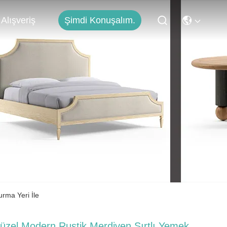
Şimdi Konuşalım.
Alışveriş
rma Yeri İle
üzel Modern Rustik Merdiven Sırtlı Yemek