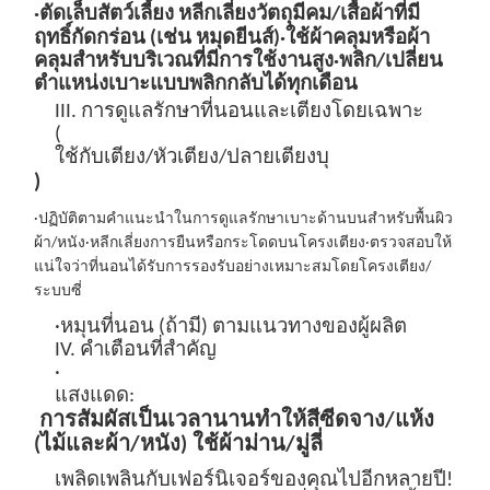
·ตัดเล็บสัตว์เลี้ยง หลีกเลี่ยงวัตถุมีคม/เสื้อผ้าที่มี
ฤทธิ์กัดกร่อน (เช่น หมุดยีนส์)
·ใช้ผ้าคลุมหรือผ้า
คลุมสำหรับบริเวณที่มีการใช้งานสูง
·พลิก/เปลี่ยน
ตำแหน่งเบาะแบบพลิกกลับได้ทุกเดือน
III. การดูแลรักษาที่นอนและเตียงโดยเฉพาะ
(
ใช้กับเตียง/หัวเตียง/ปลายเตียงบุ
)
·ปฏิบัติตามคำแนะนำในการดูแลรักษาเบาะด้านบนสำหรับพื้นผิว
ผ้า/หนัง
·หลีกเลี่ยงการยืนหรือกระโดดบนโครงเตียง
·ตรวจสอบให้
แน่ใจว่าที่นอนได้รับการรองรับอย่างเหมาะสมโดยโครงเตียง/
ระบบซี่
·หมุนที่นอน (ถ้ามี) ตามแนวทางของผู้ผลิต
IV. คำเตือนที่สำคัญ
·
แสงแดด:
การสัมผัสเป็นเวลานานทำให้สีซีดจาง/แห้ง
(ไม้และผ้า/หนัง) ใช้ผ้าม่าน/มู่ลี่
เพลิดเพลินกับเฟอร์นิเจอร์ของคุณไปอีกหลายปี!