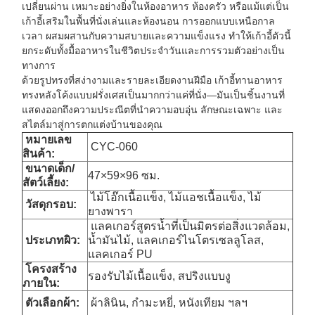
เปลี่ยนผ่าน เหมาะอย่างยิ่งในห้องอาหาร ห้องครัว หรือแม้แต่เป็น
เก้าอี้เสริมในพื้นที่นั่งเล่นและห้องนอน การออกแบบเหนือกาล
เวลา ผสมผสานกับความสบายและความแข็งแรง ทำให้เก้าอี้ตัวนี้
ยกระดับทั้งมื้ออาหารในชีวิตประจำวันและการรวมตัวอย่างเป็น
ทางการ
ด้วยรูปทรงที่สง่างามและรายละเอียดงานฝีมือ เก้าอี้ทานอาหาร
ทรงหลังโค้งแบบฝรั่งเศสเป็นมากกว่าแค่ที่นั่ง—มันเป็นชิ้นงานที่
แสดงออกถึงความประณีตที่นำความอบอุ่น ลักษณะเฉพาะ และ
สไตล์มาสู่การตกแต่งบ้านของคุณ
หมายเลข
CYC-060
สินค้า:
ขนาด
เด็ก/
47×59×96 ซม.
สัตว์เลี้ยง:
ไม้โอ๊กเนื้อแข็ง, ไม้แอชเนื้อแข็ง, ไม้
วัสดุกรอบ:
ยางพารา
แลคเกอร์สูตรน้ำที่เป็นมิตรต่อสิ่งแวดล้อม,
ประเภทผิว:
น้ำมันไม้, แลคเกอร์ไนโตรเซลลูโลส,
แลคเกอร์ PU
โครงสร้าง
รองรับไม้เนื้อแข็ง, สปริงแบบงู
ภายใน:
ตัวเลือกผ้า:
ผ้าลินิน, กำมะหยี่, หนังเทียม ฯลฯ