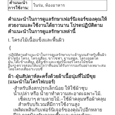
คำแนะนำ
ในร่ม, ห้องอาหาร
การใช้งาน:
คำแนะนำ
ในการดูแลรักษาเฟอร์นิเจอร์ของคุณให้
สวยงามและใช้งานได้ยาวนาน โปรดปฏิบัติตาม
คำแนะนำในการดูแลรักษาเหล่านี้
I. โครงไม้เนื้อแข็งและพื้นผิว
(
·ปฏิบัติตามคำแนะนำในการดูแลรักษาเบาะด้านบนสำหรับพื้นผิว
ผ้า/หนัง
โครง
, โครงเตียง, ขาโซฟา, ฐานสตูล, โครงออตโต
มัน
,โต๊ะข้างเตียง, ตู้ลิ้นชัก และเฟอร์นิเจอร์โครงไม้ชนิด
อื่นๆ
)
·ตรวจสอบให้แน่ใจว่าที่นอนได้รับการรองรับอย่างเหมาะสม
โดยโครงเตียง/ระบบซี่
ผ้า
·ฝุ่นสัปดาห์ละครั้งด้วยผ้าเนื้อนุ่มที่ไม่มีขุย
(แนะนำไมโครไฟเบอร์)
·สำหรับสิ่งสกปรกเล็กน้อย ให้ใช้ผ้าชุบ
น้ำเปล่า
หรือ
น้ำยาทำความสะอาดเฉพาะไม้
.
เช็ดเบาๆ
ตามลายไม้
.
·
·ใช้ผ้าคลุมหรือผ้าคลุม
สำหรับบริเวณที่มีการใช้งานสูง
เพลิดเพลินกับเฟอร์นิเจอร์ของคุณไปอีกหลาย