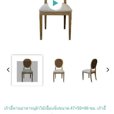
เก้าอี้ทานอาหารบุผ้าไม้เนื้อแข็งขนาด 47×59×96 ซม. เก้าอี้