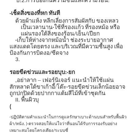
ปี!
2.
การป้องกันความชื้นและความร้อน:
·เช็ดสิ่งของที่หก
ทันที
ด้วยผ้าแห้ง หลีกเลี่ยงการสัมผัสกับ
ของเหลว
เป็นเวลานาน
·ใช้ที่รองแก้ว ที่รองหม้อ หรือ
แผ่นรองใต้สิ่งของร้อน/เย็น/เปียก
·เก็บให้ห่างจากหม้อน้ำ ช่องระบายอากาศ
แสงแดดโดยตรง และบริเวณที่มีความชื้นสูง เพื่อ
ป้องกันการบิดงอ/ซีดจาง
3.
รอยขีดข่วนและรอยบุบ:
·ยก
อย่าลาก – เฟอร์นิเจอร์ แนะนำให้ใช้แผ่น
,
สักหลาดใต้ขาเก้าอี้/โต๊ะ
·รอยขีดข่วนเล็กน้อยอาจ
ถูกปกปิดด้วยปากกาแต้มสีไม้ที่เข้าชุดกัน
II. พื้นผิวบุ
(
·ปฏิบัติตามคำแนะนำในการดูแลรักษาเบาะด้านบนสำหรับพื้นผิว
ผ้า/หนัง
.
)
·ตรวจสอบให้แน่ใจว่าที่นอนได้รับการรองรับอย่าง
เหมาะสมโดยโครงเตียง/ระบบซี่