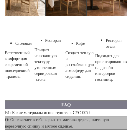
Ресторан
Ресторан
Столовая
Кафе
отеля
Придает
Естественный
Создает теплую
изысканную
Подходит для
комфорт для
и
текстуру
ориентированных
современной
расслабляющую
утонченным
на дизайн
повседневной
атмосферу для
сервировкам
интерьеров
трапезы.
сидения.
стола.
гостиниц.
FAQ
В1: Какие материалы используются в CYC-007?
О: Он сочетает в себе каркас из массива дерева, плетеную
веревочную спинку и мягкое сиденье.