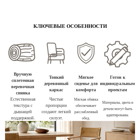
КЛЮЧЕВЫЕ ОСОБЕННОСТИ
Вручную
Тонкий
Мягкое
Готов к
сплетенная
деревянный
сиденье для
индивидуальным
веревочная
каркас
комфорта
проектам
спинка
Естественная
Чистые
Мягкая обивка
Материалы, цвета и
текстура с
пропорции
обеспечивает
детали могут быть
дышащей
создают легкий
расслабленный
адаптированы.
поддержкой.
силуэт.
обед.