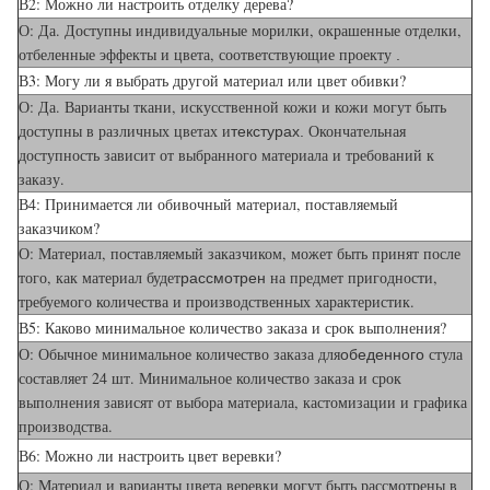
В2: Можно ли настроить отделку дерева?
О: Да. Доступны индивидуальные морилки, окрашенные отделки,
отбеленные эффекты и цвета, соответствующие проекту
.
В3: Могу ли я выбрать другой материал или цвет обивки?
О: Да. Варианты ткани, искусственной кожи и кожи могут быть
доступны в различных цветах и
Окончательная
текстурах.
доступность зависит от выбранного материала и требований к
заказу.
В4: Принимается ли обивочный материал, поставляемый
заказчиком?
О: Материал, поставляемый заказчиком, может быть принят после
того, как материал будет
на предмет пригодности,
рассмотрен
требуемого количества и производственных характеристик.
В5: Каково минимальное количество заказа и срок выполнения?
О: Обычное минимальное количество заказа для
стула
обеденного
составляет 24 шт. Минимальное количество заказа и срок
выполнения зависят от выбора материала, кастомизации и графика
производства.
В6: Можно ли настроить цвет веревки?
О: Материал и варианты цвета веревки могут быть рассмотрены в