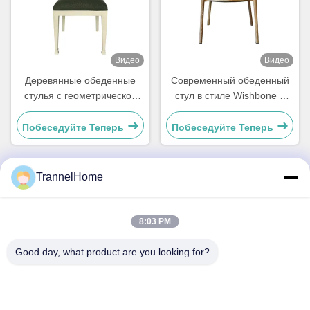
Видео
Видео
Деревянные обеденные
Современный обеденный
стулья с геометрической
стул в стиле Wishbone с
спинкой и мягкой обивкой,
плетеным сиденьем и
стильные, влагостойкие
кожаной спинкой
Побеседуйте Теперь
Побеседуйте Теперь
TrannelHome
Быстрый контакт
8:03 PM
Адрес
Good day, what product are you looking for?
Комната 209, Здание 6, ул. Синсин, дом 8, улица Синцяо,
район Линьпин, город Ханчжоу, провинция Чжэцзян
Телефон