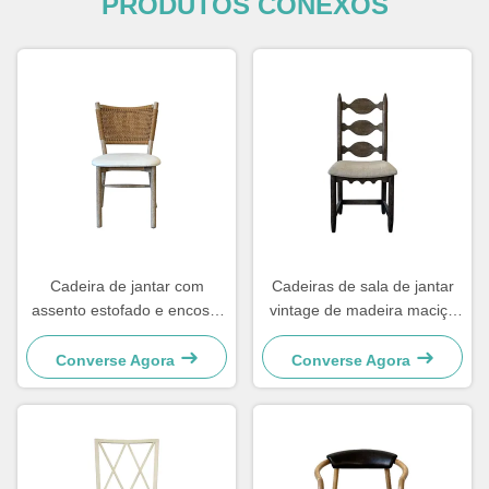
PRODUTOS CONEXOS
Cadeira de jantar com
Cadeiras de sala de jantar
assento estofado e encosto
vintage de madeira maciça
tecido, fácil de limpar e
48×57×105,5cm, macias
confortável para a sala de
com encosto de escada
Converse Agora
Converse Agora
jantar
entalhado