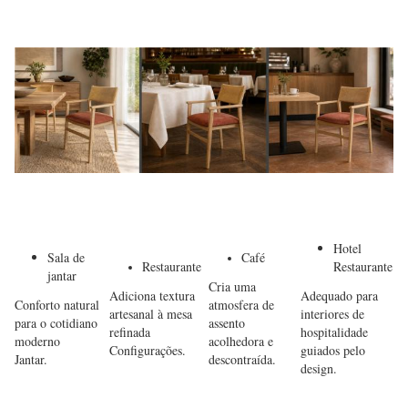
Hotel
Sala de
Café
Restaurante
Restaurante
jantar
Cria uma
Adiciona textura
Adequado para
Conforto natural
atmosfera de
artesanal à mesa
interiores de
para o cotidiano
assento
refinada
hospitalidade
moderno
acolhedora e
Configurações.
guiados pelo
Jantar.
descontraída.
design.