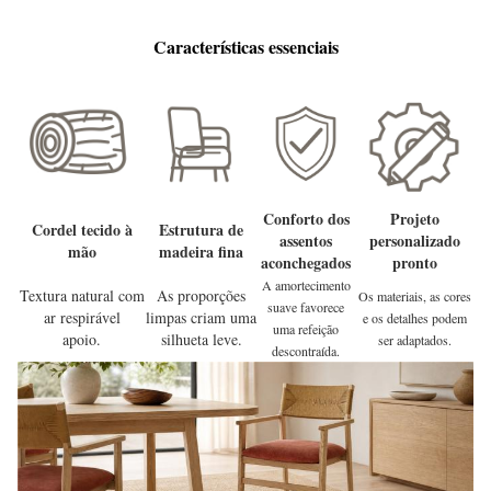
Características essenciais
Conforto dos
Projeto
Cordel tecido à
Estrutura de
assentos
personalizado
mão
madeira fina
aconchegados
pronto
A amortecimento
Textura natural com
As proporções
Os materiais, as cores
suave favorece
ar respirável
limpas criam uma
e os detalhes podem
uma refeição
apoio.
silhueta leve.
ser adaptados.
descontraída.