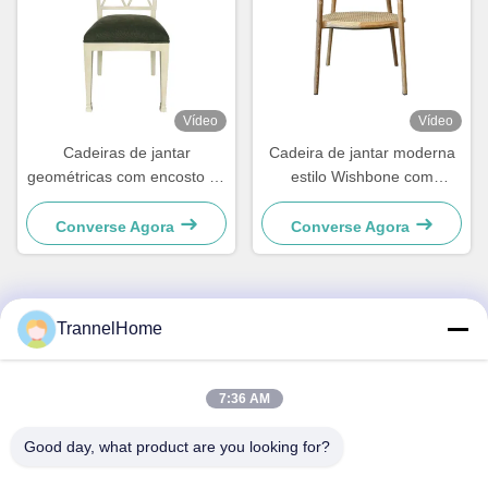
Vídeo
Vídeo
Cadeiras de jantar
Cadeira de jantar moderna
geométricas com encosto de
estilo Wishbone com
madeira e almofada,
assento tecido e encosto de
elegantes e resistentes à
couro
Converse Agora
Converse Agora
humidade
TrannelHome
Contato rápido
Endereço
7:36 AM
Quarto 209, Edifício 6, Rua Xingxing nº 8, Bairro Xingqiao,
Good day, what product are you looking for?
Distrito de Linping, Cidade de Hangzhou, Província de
Zhejiang