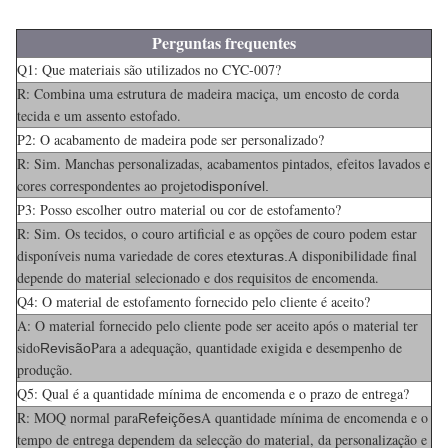
Perguntas frequentes
Q1: Que materiais são utilizados no CYC-007?
R: Combina uma estrutura de madeira maciça, um encosto de corda
tecida e um assento estofado.
P2: O acabamento de madeira pode ser personalizado?
R: Sim. Manchas personalizadas, acabamentos pintados, efeitos lavados e
cores correspondentes ao projeto
disponível.
P3: Posso escolher outro material ou cor de estofamento?
R: Sim. Os tecidos, o couro artificial e as opções de couro podem estar
disponíveis numa variedade de cores e
A disponibilidade final
texturas.
depende do material selecionado e dos requisitos de encomenda.
Q4: O material de estofamento fornecido pelo cliente é aceito?
A: O material fornecido pelo cliente pode ser aceito após o material ter
sido
Para a adequação, quantidade exigida e desempenho de
Revisão
produção.
Q5: Qual é a quantidade mínima de encomenda e o prazo de entrega?
R: MOQ normal para
A quantidade mínima de encomenda e o
Refeições
tempo de entrega dependem da selecção do material, da personalização e