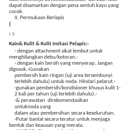
dapat disamarkan dengan pena sentuh kayu yang
cocok.
II. Permukaan Berlapis
(
(
.
)
)
Kain
&
Kulit & Kulit Imitasi
Pelapis:
·
·
dengan attachment sikat lembut untuk
menghilangkan debu/kotoran.
·
·
dengan kain bersih yang menyerap. Jangan
digosok.
·Gunakan
pembersih kain ringan
(uji area tersembunyi
terlebih dahulu) untuk noda. Hindari pelarut.
·
·
g
unakan
pembersih/kondisioner khusus kulit
1-
2 kali per tahun (uji terlebih dahulu).
·
·
& perawatan
direkomendasikan
untuk
noda
yang
dalam
atau
pembersihan
secara keseluruhan.
·Putar bantal secara teratur untuk menjaga
bentuk dan keausan yang merata.