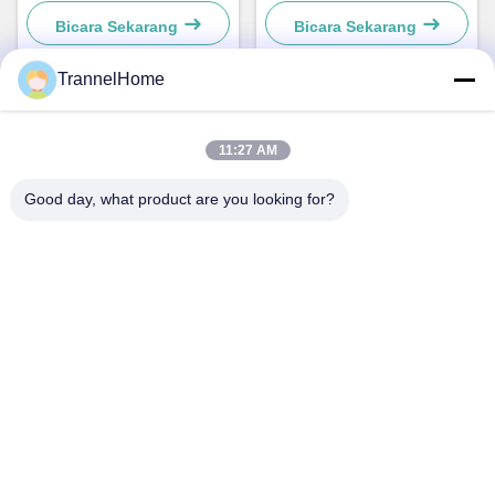
Kulit
Bicara Sekarang
Bicara Sekarang
TrannelHome
Kontak Cepat
11:27 AM
Alamat
Good day, what product are you looking for?
Kamar 209, Gedung 6, No.8 Jalan Xingxing, Jalan Xingqiao,
Distrik Linping, Kota Hangzhou, Provinsi Zhejiang
Telp
0086-137-57157075
E-mail
info@trannel.net