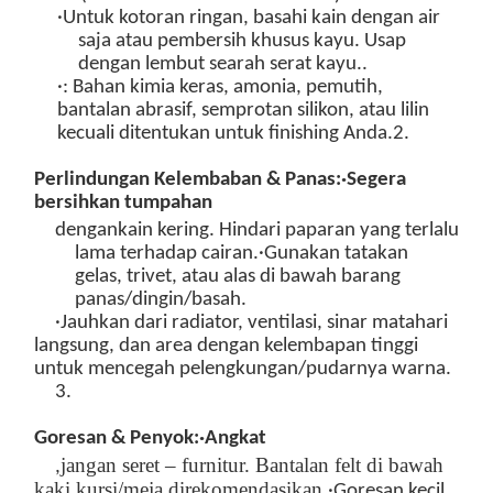
·Untuk kotoran ringan, basahi kain dengan
air
saja
atau
pembersih khusus kayu
. Usap
dengan lembut
searah serat kayu
.
.
·
: Bahan kimia keras, amonia, pemutih,
bantalan abrasif, semprotan silikon, atau lilin
kecuali ditentukan untuk finishing Anda.
2.
Perlindungan Kelembaban & Panas:
·Segera
bersihkan tumpahan
dengan
kain kering. Hindari paparan yang terlalu
lama terhadap
cairan.
·Gunakan tatakan
gelas, trivet, atau alas di bawah barang
panas/dingin/basah.
·Jauhkan dari radiator, ventilasi, sinar matahari
langsung, dan area dengan kelembapan tinggi
untuk mencegah pelengkungan/pudarnya warna.
3.
Goresan & Penyok:
·Angkat
jangan seret – furnitur. Bantalan felt di bawah
,
kaki kursi/meja direkomendasikan.
·Goresan kecil