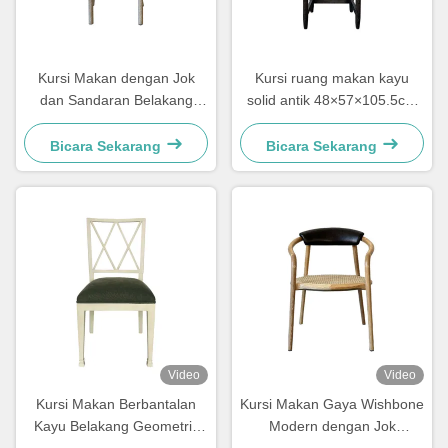
Kursi Makan dengan Jok
Kursi ruang makan kayu
dan Sandaran Belakang
solid antik 48×57×105.5cm
Anyaman, Mudah
Lembut Dengan Sandaran
Dibersihkan, Nyaman untuk
Tangga Berukir
Bicara Sekarang
Bicara Sekarang
Ruang Makan
Video
Video
Kursi Makan Berbantalan
Kursi Makan Gaya Wishbone
Kayu Belakang Geometris
Modern dengan Jok
Tahan Kelembaban Bergaya
Anyaman dan Sandaran