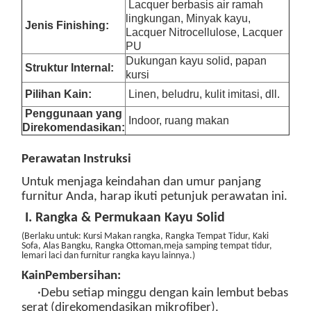
Lacquer berbasis air ramah
lingkungan, Minyak kayu,
Jenis Finishing:
Lacquer Nitrocellulose, Lacquer
PU
Dukungan kayu solid, papan
Struktur Internal:
kursi
Pilihan Kain:
Linen, beludru, kulit imitasi, dll.
Penggunaan yang
Indoor, ruang makan
Direkomendasikan:
Perawatan
Instruksi
Untuk menjaga keindahan dan umur panjang
furnitur Anda, harap ikuti petunjuk perawatan ini.
I. Rangka & Permukaan Kayu Solid
(
Berlaku untuk: Kursi Makan
rangka
, Rangka Tempat Tidur, Kaki
Sofa, Alas Bangku, Rangka Ottoman
,meja samping tempat tidur,
lemari laci dan furnitur rangka kayu lainnya.
)
Kain
Pembersihan:
·Debu setiap minggu dengan kain lembut bebas
serat (direkomendasikan mikrofiber).